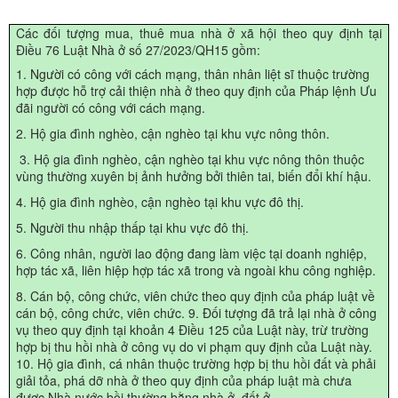
Các đối tượng mua, thuê mua nhà ở xã hội theo quy định tại
Điều 76 Luật Nhà ở số 27/2023/QH15 gồm:
1. Người có công với cách mạng, thân nhân liệt sĩ thuộc trường
hợp được hỗ trợ cải thiện nhà ở theo quy định của Pháp lệnh Ưu
đãi người có công với cách mạng.
2. Hộ gia đình nghèo, cận nghèo tại khu vực nông thôn.
3. Hộ gia đình nghèo, cận nghèo tại khu vực nông thôn thuộc
vùng thường xuyên bị ảnh hưởng bởi thiên tai, biến đổi khí hậu.
4. Hộ gia đình nghèo, cận nghèo tại khu vực đô thị.
5. Người thu nhập thấp tại khu vực đô thị.
6. Công nhân, người lao động đang làm việc tại doanh nghiệp,
hợp tác xã, liên hiệp hợp tác xã trong và ngoài khu công nghiệp.
8. Cán bộ, công chức, viên chức theo quy định của pháp luật về
cán bộ, công chức, viên chức. 9. Đối tượng đã trả lại nhà ở công
vụ theo quy định tại khoản 4 Điều 125 của Luật này, trừ trường
hợp bị thu hồi nhà ở công vụ do vi phạm quy định của Luật này.
10. Hộ gia đình, cá nhân thuộc trường hợp bị thu hồi đất và phải
giải tỏa, phá dỡ nhà ở theo quy định của pháp luật mà chưa
được Nhà nước bồi thường bằng nhà ở, đất ở.