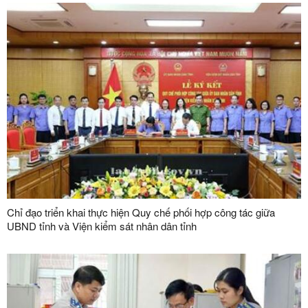
dụng vận chuyển hàng hoá khu vực mốc 1088/2-1089 thuộc cặp
cửa khẩu quốc tế Hữu Nghị (Việt Nam) - Hữu Nghị Quan (Trung
Quốc)
Chỉ đạo triển khai thực hiện Quy chế phối hợp công tác giữa
UBND tỉnh và Viện kiểm sát nhân dân tỉnh