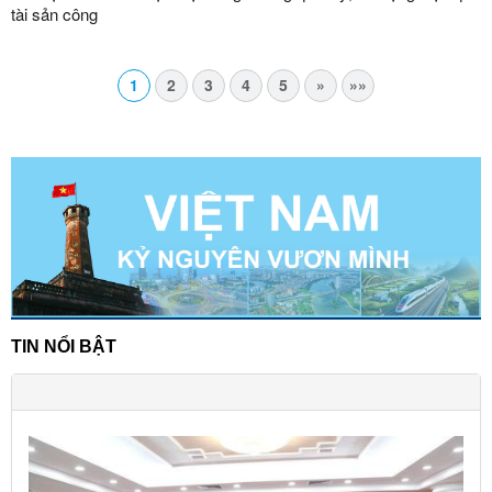
tài sản công
1
2
3
4
5
»
»»
TIN NỔI BẬT