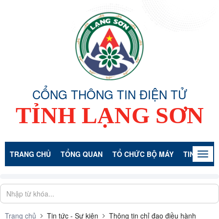
CỔNG THÔNG TIN ĐIỆN TỬ
TỈNH LẠNG SƠN
TRANG CHỦ
TỔNG QUAN
TỔ CHỨC BỘ MÁY
TIN TỨC -
Togg
navig
Trang chủ
Tin tức - Sự kiện
Thông tin chỉ đạo điều hành