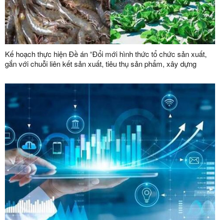
Kế hoạch thực hiện Đề án “Đổi mới hình thức tổ chức sản xuất,
gắn với chuỗi liên kết sản xuất, tiêu thụ sản phẩm, xây dựng
thương hiệu trong lĩnh vực nông lâm nghiệp giai đoạn 2026 -
2030”