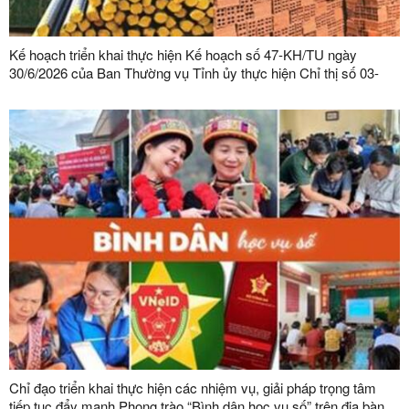
Kế hoạch triển khai thực hiện Kế hoạch số 47-KH/TU ngày
30/6/2026 của Ban Thường vụ Tỉnh ủy thực hiện Chỉ thị số 03-
CT/TW ngày 03/02/2026 của Ban Bí thư về tăng cường sự lãnh
đạo của Đảng đối với công tác quản lý, phát triển vật liệu xây
dựng trong giai đoạn mới
Chỉ đạo triển khai thực hiện các nhiệm vụ, giải pháp trọng tâm
tiếp tục đẩy mạnh Phong trào “Bình dân học vụ số” trên địa bàn