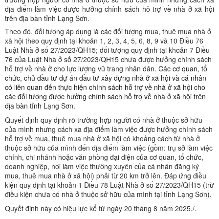
địa điểm làm việc được hưởng chính sách hỗ trợ về nhà ở xã hội
trên địa bàn tỉnh Lạng Sơn.
Theo đó, đối tượng áp dụng là các đối tượng mua, thuê mua nhà ở
xã hội theo quy định tại khoản 1, 2, 3, 4, 5, 6, 8, 9 và 10 Điều 76
Luật Nhà ở số 27/2023/QH15; đối tượng quy định tại khoản 7 Điều
76 của Luật Nhà ở số 27/2023/QH15 chưa được hưởng chính sách
hỗ trợ về nhà ở cho lực lượng vũ trang nhân dân.
Các cơ quan, tổ
chức, chủ đầu tư dự án đầu tư xây dựng nhà ở xã hội và cá nhân
có liên quan đến thực hiện chính sách hỗ trợ về nhà ở xã hội cho
các đối tượng được hưởng chính sách hỗ trợ về nhà ở xã hội trên
địa bàn tỉnh
Lạng Sơn.
Quyết định quy định rõ trường hợp người có nhà ở thuộc sở hữu
của mình nhưng cách xa địa điểm làm việc được hưởng chính sách
hỗ trợ về mua, thuê mua nhà ở xã hội có khoảng cách từ nhà ở
thuộc sở hữu của mình đến địa điểm làm việc (gồm: trụ sở làm việc
chính, chi nhánh hoặc văn phòng đại diện của cơ quan, tổ chức,
doanh nghiệp, nơi làm việc thường xuyên của cá nhân đăng ký
mua, thuê mua nhà ở xã hội) phải từ 20 km trở lên. Đáp ứng điều
kiện quy định tại khoản 1 Điều 78 Luật Nhà ở số 27/2023/QH15 (trừ
điều kiện chưa có nhà ở thuộc sở hữu của mình tại tỉnh Lạng Sơn).
Quyết định này có hiệu lực kể từ ngày 20 tháng 8 năm 2025./.