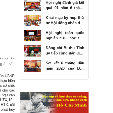
Hội nghị đánh giá kết
quả 01 năm 6 tháng
thực hiện Nghị quyết
Khai mạc kỳ họp thứ
số 57-NQ/TW
tư Hội đồng nhân dân
tỉnh khóa XVIII, nhiệm
Hội nghị toàn quốc
kỳ 2026 - 2031
nghiên cứu, học tập,
quán triệt và triển
Đồng chí Bí thư Tỉnh
khai thực hiện Nghị
ủy tiếp công dân định
quyết số 10-NQ/TW
iển nguồn
kỳ tháng 6 năm 2026
của Bộ Chính trị về
Sơ kết 6 tháng đầu
ng án sản
phát triển kinh tế có
năm 2026 của Ban
vốn đầu tư nước
Chỉ đạo Nhà nước
ngoài
 của UBND
các công trình, dự án
thực hiện
quan trọng quốc gia,
c cơ chế,
trọng điểm ngành
i cho các
i ngũ cán
giao thông vận tải
HTX, liên
 HTX, cắt
 phát huy