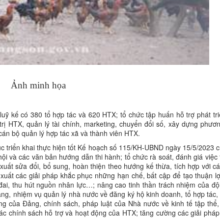
Ảnh minh họa
 luỹ kế có 380 tổ hợp tác và 620 HTX; tổ chức tập huấn hỗ trợ phát tr
rị HTX, quản lý tài chính, marketing, chuyển đổi số, xây dựng phươ
cán bộ quản lý hợp tác xã và thành viên HTX.
 tục triển khai thực hiện tốt Kế hoạch số 115/KH-UBND ngày 15/5/2023
i và các văn bản hướng dẫn thi hành; tổ chức rà soát, đánh giá việc 
xuất sửa đổi, bổ sung, hoàn thiện theo hướng kế thừa, tích hợp với cá
xuất các giải pháp khắc phục những hạn chế, bất cập để tạo thuận lợ
 đai, thu hút nguồn nhân lực…; nâng cao tinh thần trách nhiệm của độ
ng, nhiệm vụ quản lý nhà nước về đăng ký hộ kinh doanh, tổ hợp tác, 
ng của Đảng, chính sách, pháp luật của Nhà nước về kinh tế tập thể,
các chính sách hỗ trợ và hoạt động của HTX; tăng cường các giải pháp