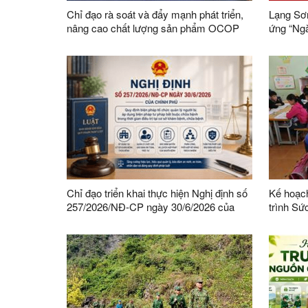
Chỉ đạo rà soát và đẩy mạnh phát triển,
Lạng Sơn
nâng cao chất lượng sản phẩm OCOP
ứng “Ng
trên địa bàn tỉnh
Chỉ đạo triển khai thực hiện Nghị định số
Kế hoạch
257/2026/NĐ-CP ngày 30/6/2026 của
trình Sứ
Chính phủ về tổ chức quản lý người bị áp
2026-203
dụng biện pháp tư pháp bắt buộc chữa
bệnh