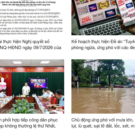
ai thực hiện Nghị quyết số
Kế hoạch thực hiện Đề án “Tuyê
/NQ-HĐND ngày 09/7/2026 của
phòng ngừa, ứng phó với các đe
h quy định tiêu chí thành lập
ninh phi truyền thống đến năm 2
phòng và tiêu chí về số lượng
nhìn đến năm 2045”
ên Đội dân phòng trên địa bàn
 phối hợp tiếp công dân phục
Chủ động ứng phó với mưa lớn, 
lụt, lũ quét, sạt lở đất, lốc, sét,
i khóa XVI
trên địa bàn tỉnh