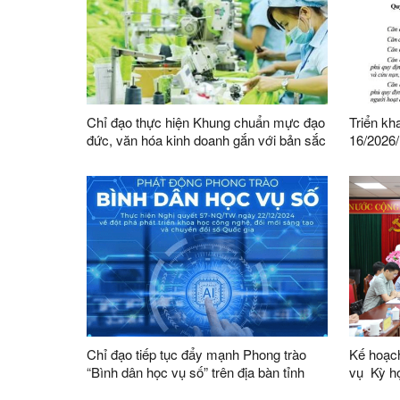
Chỉ đạo thực hiện Khung chuẩn mực đạo
Triển kh
đức, văn hóa kinh doanh gắn với bản sắc
16/2026
dân tộc và tiếp cận được tinh hoa văn
HĐND tỉn
hóa kinh doanh thế giới
Đội dân 
thành vi
tỉnh
Chỉ đạo tiếp tục đẩy mạnh Phong trào
Kế hoạch
“Bình dân học vụ số” trên địa bàn tỉnh
vụ Kỳ họp không thường lệ thứ Nhất,
Quốc hộ