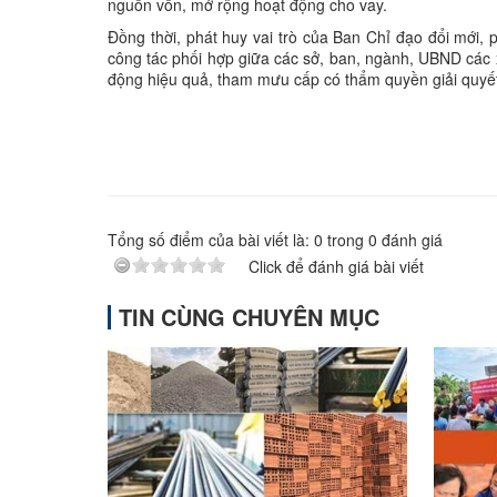
nguồn vốn, mở rộng hoạt động cho vay.
Đồng thời, phát huy vai trò của Ban Chỉ đạo đổi mới, p
công tác phối hợp giữa các sở, ban, ngành, UBND các x
động hiệu quả, tham mưu cấp có thẩm quyền giải quyết
Tổng số điểm của bài viết là:
0
trong
0
đánh giá
Click để đánh giá bài viết
TIN CÙNG CHUYÊN MỤC