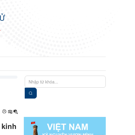
TỬ
N
EN
VIE
 kinh