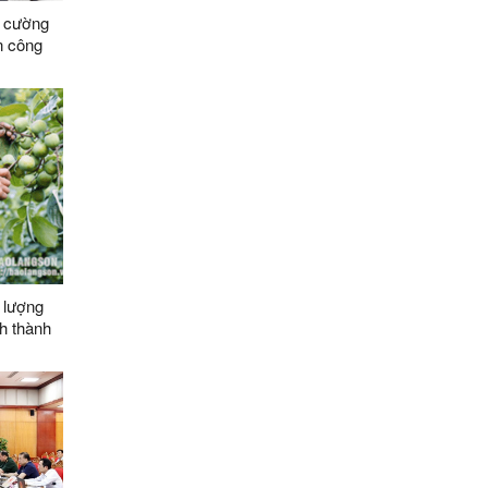
g cường
n công
 lượng
h thành
n chuyên
ác xã
026