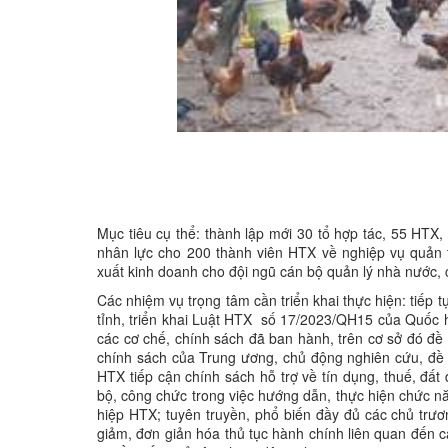
Mục tiêu cụ thể: thành lập mới 30 tổ hợp tác, 55 HTX,
nhân lực cho 200 thành viên HTX về nghiệp vụ quản t
xuất kinh doanh cho đội ngũ cán bộ quản lý nhà nước, 
Các nhiệm vụ trọng tâm cần triển khai thực hiện: tiếp
tỉnh, triển khai Luật HTX số 17/2023/QH15 của Quốc hộ
các cơ chế, chính sách đã ban hành, trên cơ sở đó đề 
chính sách của Trung ương, chủ động nghiên cứu, đề 
HTX tiếp cận chính sách hỗ trợ về tín dụng, thuế, đất
bộ, công chức trong việc hướng dẫn, thực hiện chức nă
hiệp HTX; tuyên truyền, phổ biến đầy đủ các chủ trươ
giảm, đơn giản hóa thủ tục hành chính liên quan đến 