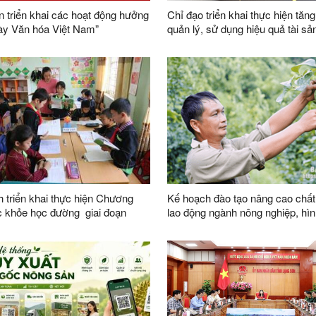
 triển khai các hoạt động hưởng
Chỉ đạo triển khai thực hiện tăn
ày Văn hóa Việt Nam”
quản lý, sử dụng hiệu quả tài sả
 triển khai thực hiện Chương
Kế hoạch đào tạo nâng cao chất
c khỏe học đường giai đoạn
lao động ngành nông nghiệp, hìn
5 trên địa bàn tỉnh Lạng Sơn
lực lượng nông dân số, nông dâ
nghiệp và đội ngũ quản trị hợp t
hiện đại trên địa bàn tỉnh năm 2