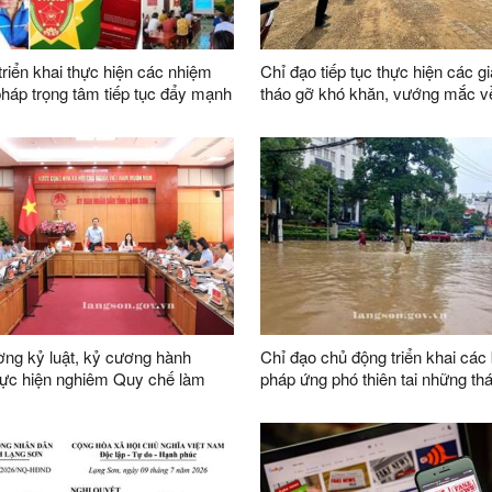
triển khai thực hiện các nhiệm
Chỉ đạo tiếp tục thực hiện các gi
 pháp trọng tâm tiếp tục đẩy mạnh
tháo gỡ khó khăn, vướng mắc 
ào “Bình dân học vụ số” trên địa
trong công tác giải phóng mặt b
dự án trên địa bàn tỉnh
ng kỷ luật, kỷ cương hành
Chỉ đạo chủ động triển khai các 
hực hiện nghiêm Quy chế làm
pháp ứng phó thiên tai những th
a UBND tỉnh nhiệm kỳ 2026-2031
năm 2026