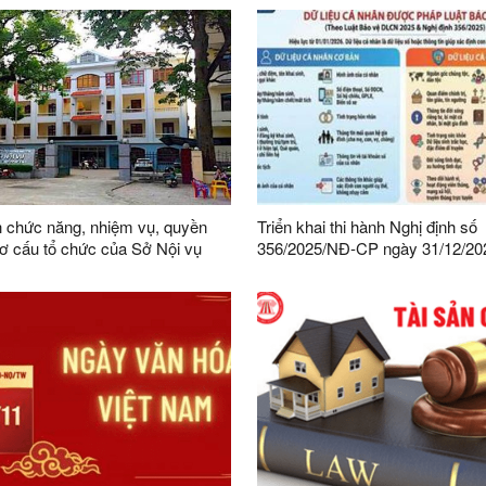
 chức năng, nhiệm vụ, quyền
Triển khai thi hành Nghị định số
ơ cấu tổ chức của Sở Nội vụ
356/2025/NĐ-CP ngày 31/12/20
Chính phủ quy định chi tiết một 
và biện pháp thi hành Luật Bảo v
cá nhân trên địa bàn tỉnh Lạng 