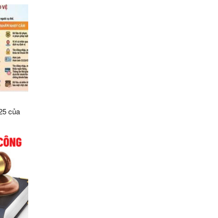
25 của
số điều
ệ dữ liệu
Sơn