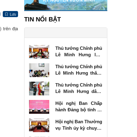
Lưu
TIN NỔI BẬT
 trên địa
Thủ tướng Chính phủ
Lê Minh Hưng làm
việc với Ban Thường
Thủ tướng Chính phủ
vụ Tỉnh ủy Lạng Sơn
Lê Minh Hưng thăm,
tặng quà thương
Thủ tướng Chính phủ
binh tại Lạng Sơn
Lê Minh Hưng dâng
hương tưởng niệm
Hội nghị Ban Chấp
các Anh hùng liệt sĩ
hành Đảng bộ tỉnh kỳ
tại Lạng Sơn
chuyên đề
Hội nghị Ban Thường
vụ Tỉnh ủy kỳ chuyên
đề