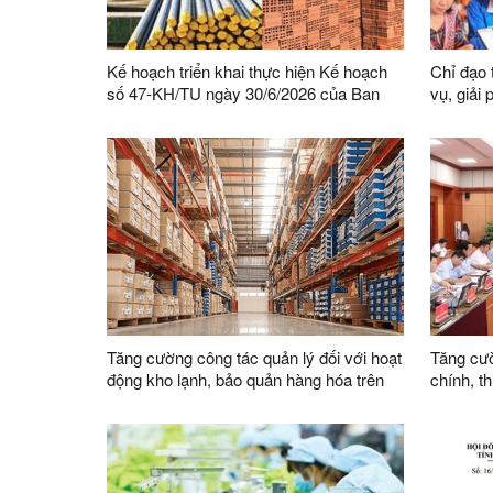
Kế hoạch triển khai thực hiện Kế hoạch
Chỉ đạo 
số 47-KH/TU ngày 30/6/2026 của Ban
vụ, giải
Thường vụ Tỉnh ủy thực hiện Chỉ thị số
Phong tr
03-CT/TW ngày 03/02/2026 của Ban Bí
bàn tỉnh
thư về tăng cường sự lãnh đạo của Đảng
đối với công tác quản lý, phát triển vật
liệu xây dựng trong giai đoạn mới
Tăng cường công tác quản lý đối với hoạt
Tăng cườ
động kho lạnh, bảo quản hàng hóa trên
chính, t
địa bàn
việc củ