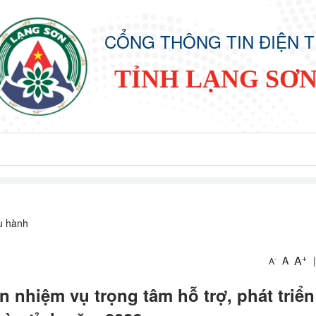
CỔNG THÔNG TIN ĐIỆN 
TỈNH LẠNG SƠ
ều hành
+
A
A
|
-
A
 nhiệm vụ trọng tâm hỗ trợ, phát triển