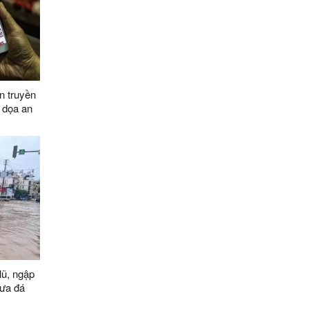
n truyền
 dọa an
030, tầm
lũ, ngập
 mưa đá