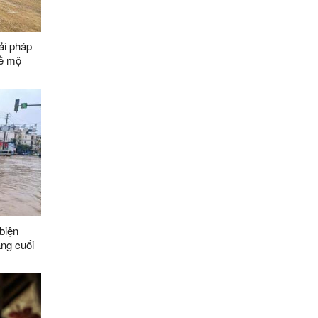
ải pháp
về mộ
ằng các
biện
áng cuối