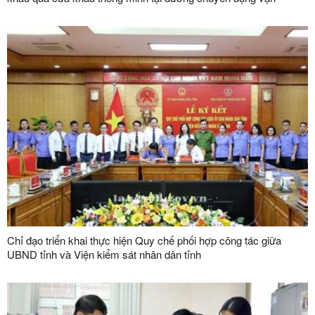
chuyển hàng hoá khu vực mốc 1119-1120 và đường chuyên
dụng vận chuyển hàng hoá khu vực mốc 1088/2-1089 thuộc cặp
cửa khẩu quốc tế Hữu Nghị (Việt Nam) - Hữu Nghị Quan (Trung
Quốc)
Chỉ đạo triển khai thực hiện Quy chế phối hợp công tác giữa
UBND tỉnh và Viện kiểm sát nhân dân tỉnh