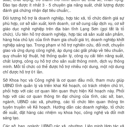
Đào tạo được ít nhất 3 - 5 chuyên gia năng suất, chất lượng được
đánh giá chứng nhận đạt tiêu chuẩn;..
Đối tượng hỗ trợ là doanh nghiệp, hợp tác xã, tổ chức đánh giá sự
phù hợp, cơ sở sản xuất, kinh doanh, cơ sở cung cấp dịch vụ, cơ sở
giáo dục nghề nghiệp trên địa bàn tỉnh Lạng Sơn (gọi tắt là tổ
chức). Ưu tiên hỗ trợ doanh nghiệp, hợp tác xã sản xuất sản phẩm,
hàng hóa chủ lực của tỉnh tham gia chuỗi giá trị, doanh nghiệp khởi
nghiệp sáng tạo. Trong phạm vi hỗ trợ nghiên cứu, đổi mới, chuyển
giao và ứng dụng công nghệ, áp dụng các giải pháp về tiêu chuẩn,
quy chuẩn kỹ thuật, hệ thống quản lý, công cụ cải tiến năng suất,
chất lượng, công cụ hỗ trợ cho sản xuất thông minh, dịch vụ thông
minh. Mỗi tổ chức có thể được hỗ trợ nhiều nội dung, một nội dung
chỉ được hỗ trợ 01 lần.
Sở Khoa học và Công nghệ là cơ quan đầu mối, tham mưu giúp
UBND tỉnh quản lý và triển khai Kế hoạch, có trách nhiệm chủ trì,
phối hợp với các cơ quan liên quan thực hiện Kế hoạch này. Phối
hợp với các cơ quan thông tin đại chúng của tỉnh, các sở, ban,
ngành, UBND các xã, phường, các tổ chức liên quan thông tin
tuyên truyền về Kế hoạch. Hướng dẫn các doanh nghiệp, tổ chức
đề xuất, đặt hàng các nhiệm vụ khoa học, công nghệ và đổi mới
sáng tạo.
Các sở, ban, ngành; UBND các xã, phường, Liên minh Hợp tác xã