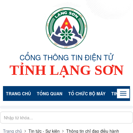
CỔNG THÔNG TIN ĐIỆN TỬ
TỈNH LẠNG SƠN
TRANG CHỦ
TỔNG QUAN
TỔ CHỨC BỘ MÁY
TIN TỨC -
Togg
navig
Trang chủ
Tin tức - Sự kiện
Thông tin chỉ đạo điều hành