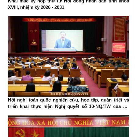
Khai mạc kỳ họp thứ tư Hội đồng nhân dân tỉnh khóa
XVIII, nhiệm kỳ 2026 - 2031
Hội nghị toàn quốc nghiên cứu, học tập, quán triệt và
triển khai thực hiện Nghị quyết số 10-NQ/TW của Bộ
Chính trị về phát triển kinh tế có vốn đầu tư nước ngoài