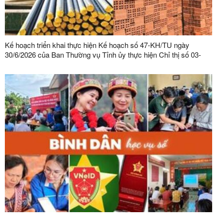
Kế hoạch triển khai thực hiện Kế hoạch số 47-KH/TU ngày
30/6/2026 của Ban Thường vụ Tỉnh ủy thực hiện Chỉ thị số 03-
CT/TW ngày 03/02/2026 của Ban Bí thư về tăng cường sự lãnh
đạo của Đảng đối với công tác quản lý, phát triển vật liệu xây
dựng trong giai đoạn mới