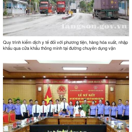
Quy trình kiểm dịch y tế đối với phương tiện, hàng hóa xuất, nhập
khẩu qua cửa khẩu thông minh tại đường chuyên dụng vận
chuyển hàng hoá khu vực mốc 1119-1120 và đường chuyên
dụng vận chuyển hàng hoá khu vực mốc 1088/2-1089 thuộc cặp
cửa khẩu quốc tế Hữu Nghị (Việt Nam) - Hữu Nghị Quan (Trung
Quốc)