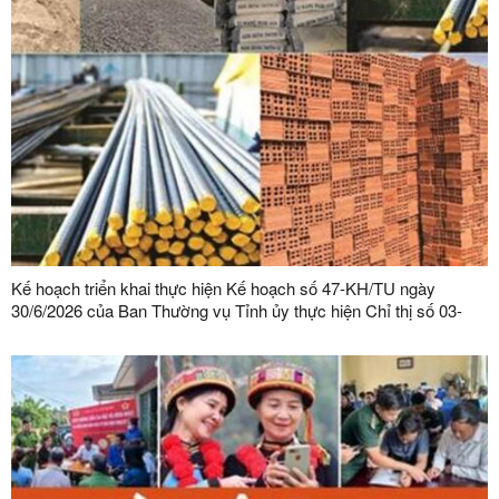
Kế hoạch triển khai thực hiện Kế hoạch số 47-KH/TU ngày
30/6/2026 của Ban Thường vụ Tỉnh ủy thực hiện Chỉ thị số 03-
CT/TW ngày 03/02/2026 của Ban Bí thư về tăng cường sự lãnh
đạo của Đảng đối với công tác quản lý, phát triển vật liệu xây
dựng trong giai đoạn mới