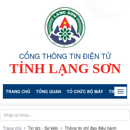
CỔNG THÔNG TIN ĐIỆN TỬ
TỈNH LẠNG SƠN
TRANG CHỦ
TỔNG QUAN
TỔ CHỨC BỘ MÁY
TIN TỨC -
Togg
navig
Trang chủ
Tin tức - Sự kiện
Thông tin chỉ đạo điều hành