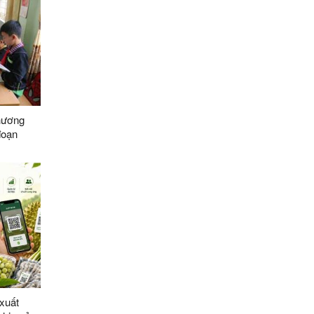
Chương
đoạn
g Sơn
 xuất