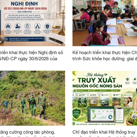
triển khai thực hiện Nghị định số
Kế hoạch triển khai thực hiện 
6/NĐ-CP ngày 30/6/2026 của
trình Sức khỏe học đường giai 
ủ về tổ chức quản lý người bị áp
2026-2035 trên địa bàn tỉnh Lạn
n pháp tư pháp bắt buộc chữa
tăng cường công tác phòng,
Chỉ đạo triển khai Hệ thống truy