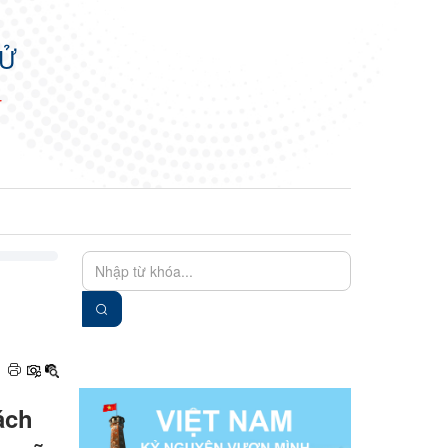
TỬ
N
EN
VIE
ách