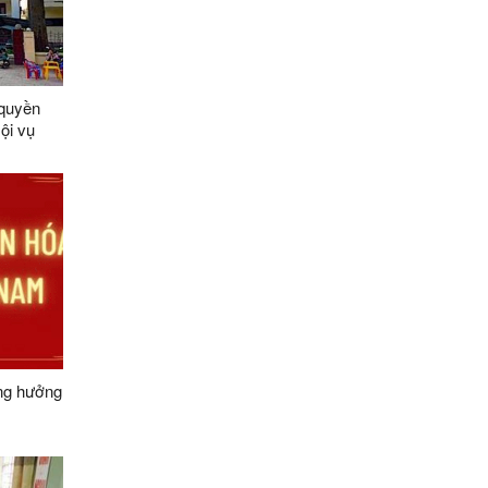
 quyền
ội vụ
ộng hưởng