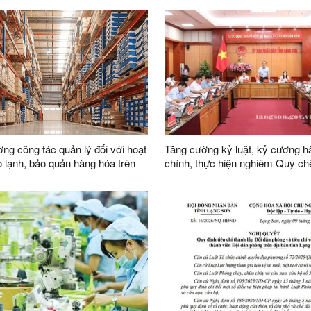
W ngày 03/02/2026 của Ban Bí
bàn tỉnh
ăng cường sự lãnh đạo của Đảng
ông tác quản lý, phát triển vật
 dựng trong giai đoạn mới
ng công tác quản lý đối với hoạt
Tăng cường kỷ luật, kỷ cương h
 lạnh, bảo quản hàng hóa trên
chính, thực hiện nghiêm Quy ch
việc của UBND tỉnh nhiệm kỳ 2