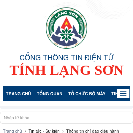
CỔNG THÔNG TIN ĐIỆN TỬ
TỈNH LẠNG SƠN
TRANG CHỦ
TỔNG QUAN
TỔ CHỨC BỘ MÁY
TIN TỨC -
Togg
navig
Trang chủ
Tin tức - Sự kiện
Thông tin chỉ đạo điều hành