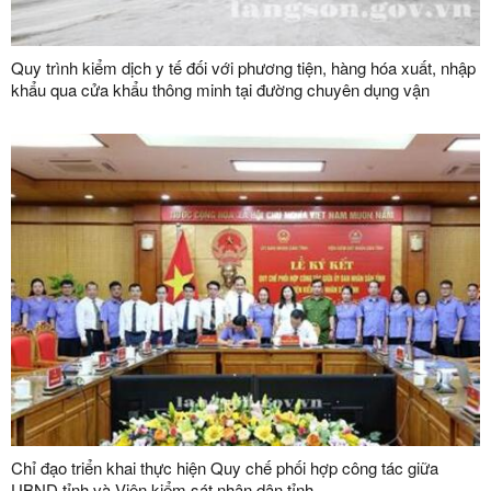
Quy trình kiểm dịch y tế đối với phương tiện, hàng hóa xuất, nhập
khẩu qua cửa khẩu thông minh tại đường chuyên dụng vận
chuyển hàng hoá khu vực mốc 1119-1120 và đường chuyên
dụng vận chuyển hàng hoá khu vực mốc 1088/2-1089 thuộc cặp
cửa khẩu quốc tế Hữu Nghị (Việt Nam) - Hữu Nghị Quan (Trung
Quốc)
Chỉ đạo triển khai thực hiện Quy chế phối hợp công tác giữa
UBND tỉnh và Viện kiểm sát nhân dân tỉnh