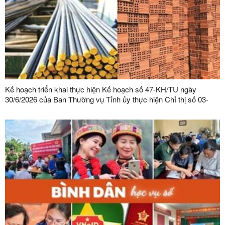
Kế hoạch triển khai thực hiện Kế hoạch số 47-KH/TU ngày
30/6/2026 của Ban Thường vụ Tỉnh ủy thực hiện Chỉ thị số 03-
CT/TW ngày 03/02/2026 của Ban Bí thư về tăng cường sự lãnh
đạo của Đảng đối với công tác quản lý, phát triển vật liệu xây
dựng trong giai đoạn mới