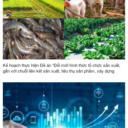
Kế hoạch thực hiện Đề án “Đổi mới hình thức tổ chức sản xuất,
gắn với chuỗi liên kết sản xuất, tiêu thụ sản phẩm, xây dựng
thương hiệu trong lĩnh vực nông lâm nghiệp giai đoạn 2026 -
2030”