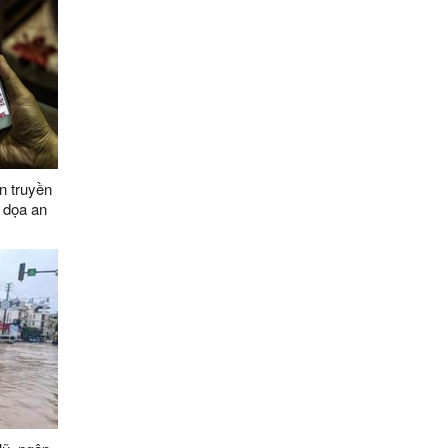
n truyền
 dọa an
030, tầm