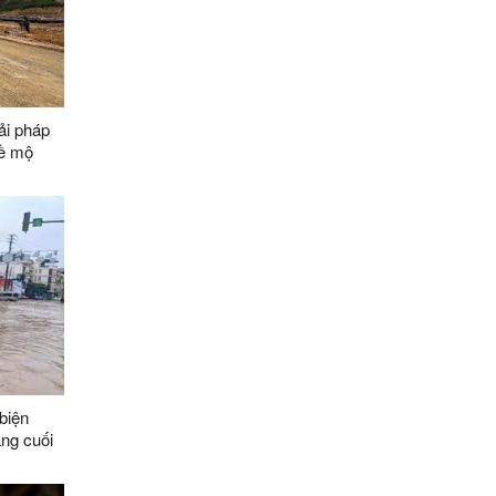
ải pháp
về mộ
ằng các
biện
áng cuối