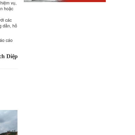
nhiệm vụ,
ạn hoặc
với các
g dẫn, hỗ
báo cáo
ch Diệp