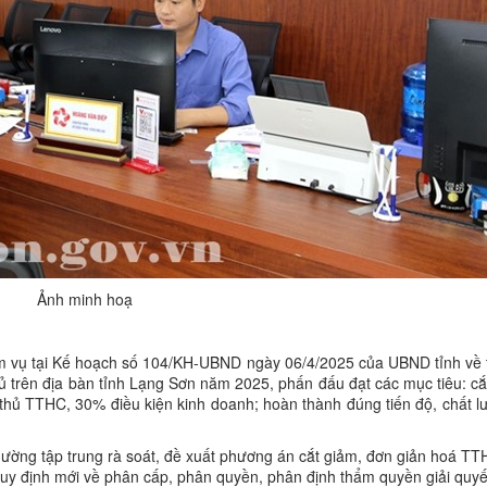
Ảnh minh hoạ
iệm vụ tại Kế hoạch số 104/KH-UBND ngày 06/4/2025 của UBND tỉnh về 
trên địa bàn tỉnh Lạng Sơn năm 2025, phấn đấu đạt các mục tiêu: cắt
 thủ TTHC, 30% điều kiện kinh doanh; hoàn thành đúng tiến độ, chất l
ờng tập trung rà soát, đề xuất phương án cắt giảm, đơn giản hoá TT
 định mới về phân cấp, phân quyền, phân định thẩm quyền giải quyết;