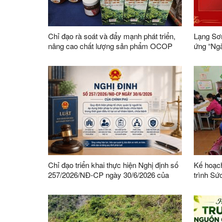
Chỉ đạo rà soát và đẩy mạnh phát triển,
Lạng Sơn
nâng cao chất lượng sản phẩm OCOP
ứng “Ng
trên địa bàn tỉnh
Chỉ đạo triển khai thực hiện Nghị định số
Kế hoạch
257/2026/NĐ-CP ngày 30/6/2026 của
trình Sứ
Chính phủ về tổ chức quản lý người bị áp
2026-203
dụng biện pháp tư pháp bắt buộc chữa
bệnh