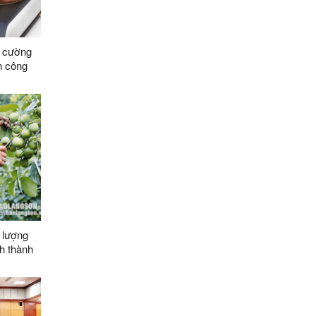
g cường
n công
 lượng
h thành
n chuyên
ác xã
026