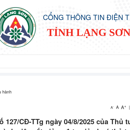
CỔNG THÔNG TIN ĐIỆN 
TỈNH LẠNG SƠ
ều hành
+
A
A
|
-
A
số 127/CĐ-TTg ngày 04/8/2025 của Thủ 