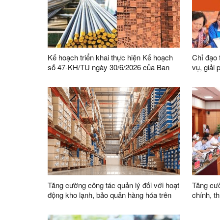
Kế hoạch triển khai thực hiện Kế hoạch
Chỉ đạo 
số 47-KH/TU ngày 30/6/2026 của Ban
vụ, giải
Thường vụ Tỉnh ủy thực hiện Chỉ thị số
Phong tr
03-CT/TW ngày 03/02/2026 của Ban Bí
bàn tỉnh
thư về tăng cường sự lãnh đạo của Đảng
đối với công tác quản lý, phát triển vật
liệu xây dựng trong giai đoạn mới
Tăng cường công tác quản lý đối với hoạt
Tăng cườ
động kho lạnh, bảo quản hàng hóa trên
chính, t
địa bàn
việc củ