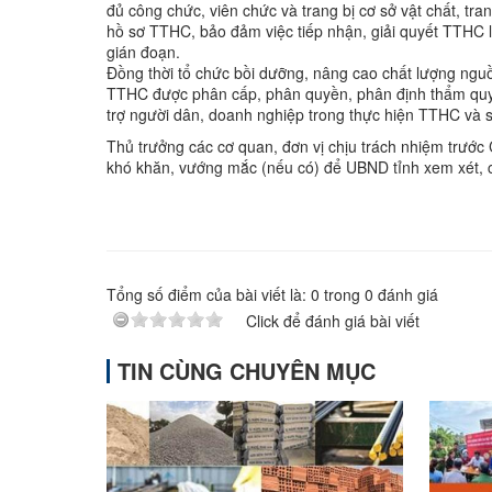
đủ công chức, viên chức và trang bị cơ sở vật chất, tra
hồ sơ TTHC, bảo đảm việc tiếp nhận, giải quyết TTHC li
gián đoạn.
Đồng thời tổ chức bồi dưỡng, nâng cao chất lượng nguồn
TTHC được phân cấp, phân quyền, phân định thẩm quy
trợ người dân, doanh nghiệp trong thực hiện TTHC và s
Thủ trưởng các cơ quan, đơn vị chịu trách nhiệm trước 
khó khăn, vướng mắc (nếu có) để UBND tỉnh xem xét, c
Tổng số điểm của bài viết là:
0
trong
0
đánh giá
Click để đánh giá bài viết
TIN CÙNG CHUYÊN MỤC