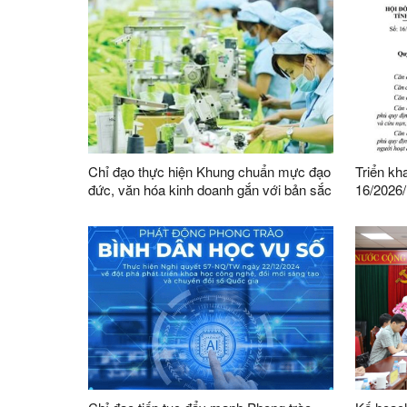
Chỉ đạo thực hiện Khung chuẩn mực đạo
Triển kh
đức, văn hóa kinh doanh gắn với bản sắc
16/2026
dân tộc và tiếp cận được tinh hoa văn
HĐND tỉn
hóa kinh doanh thế giới
Đội dân 
thành vi
tỉnh