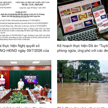
ai thực hiện Nghị quyết số
Kế hoạch thực hiện Đề án “Tuyê
/NQ-HĐND ngày 09/7/2026 của
phòng ngừa, ứng phó với các đe
h quy định tiêu chí thành lập
ninh phi truyền thống đến năm 2
phòng và tiêu chí về số lượng
nhìn đến năm 2045”
ên Đội dân phòng trên địa bàn