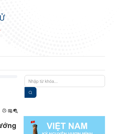
TỬ
N
EN
VIE
tướng