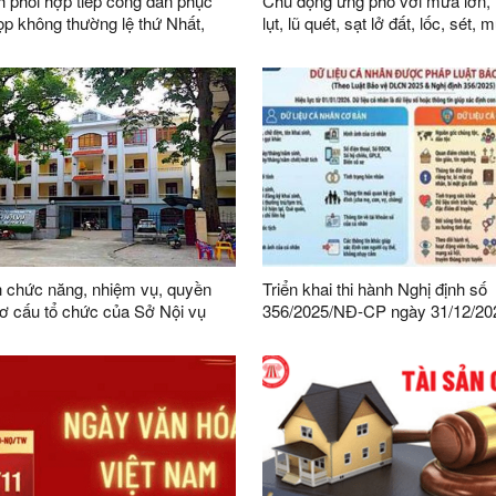
 phối hợp tiếp công dân phục
Chủ động ứng phó với mưa lớn, 
lụt, lũ quét, sạt lở đất, lốc, sét,
i khóa XVI
trên địa bàn tỉnh
 chức năng, nhiệm vụ, quyền
Triển khai thi hành Nghị định số
ơ cấu tổ chức của Sở Nội vụ
356/2025/NĐ-CP ngày 31/12/20
Chính phủ quy định chi tiết một 
và biện pháp thi hành Luật Bảo v
cá nhân trên địa bàn tỉnh Lạng 