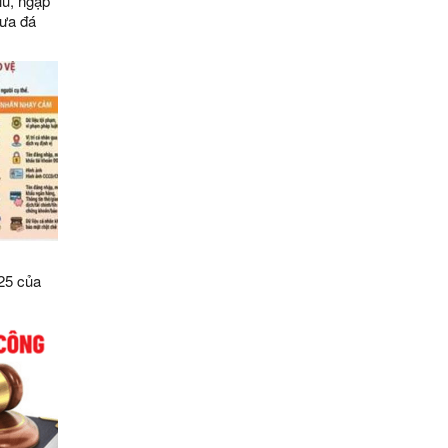
lũ, ngập
 mưa đá
25 của
số điều
ệ dữ liệu
Sơn