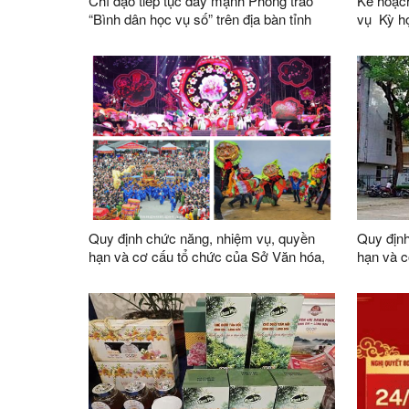
Chỉ đạo tiếp tục đẩy mạnh Phong trào
Kế hoạch
“Bình dân học vụ số” trên địa bàn tỉnh
vụ Kỳ họp không thường lệ thứ Nhất,
Quốc hộ
Quy định chức năng, nhiệm vụ, quyền
Quy định
hạn và cơ cấu tổ chức của Sở Văn hóa,
hạn và c
Thể thao và Du lịch