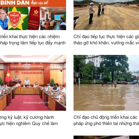
triển khai thực hiện các nhiệm
Chỉ đạo tiếp tục thực hiện các gi
 pháp trọng tâm tiếp tục đẩy mạnh
tháo gỡ khó khăn, vướng mắc 
ào “Bình dân học vụ số” trên địa
trong công tác giải phóng mặt b
dự án trên địa bàn tỉnh
ng kỷ luật, kỷ cương hành
Chỉ đạo chủ động triển khai các 
hực hiện nghiêm Quy chế làm
pháp ứng phó thiên tai những th
a UBND tỉnh nhiệm kỳ 2026-2031
năm 2026