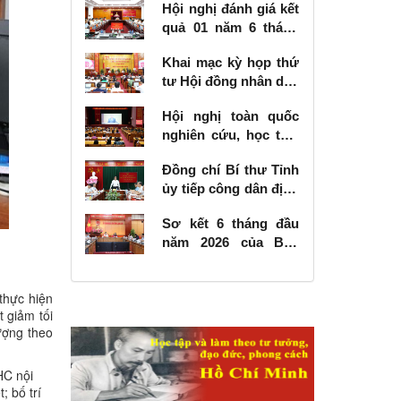
Hội nghị đánh giá kết
quả 01 năm 6 tháng
thực hiện Nghị quyết
Khai mạc kỳ họp thứ
số 57-NQ/TW
tư Hội đồng nhân dân
tỉnh khóa XVIII, nhiệm
Hội nghị toàn quốc
kỳ 2026 - 2031
nghiên cứu, học tập,
quán triệt và triển
Đồng chí Bí thư Tỉnh
khai thực hiện Nghị
ủy tiếp công dân định
quyết số 10-NQ/TW
kỳ tháng 6 năm 2026
của Bộ Chính trị về
Sơ kết 6 tháng đầu
phát triển kinh tế có
năm 2026 của Ban
vốn đầu tư nước
Chỉ đạo Nhà nước
ngoài
các công trình, dự án
thực hiện
quan trọng quốc gia,
 giảm tối
trọng điểm ngành
ượng theo
giao thông vận tải
HC nội
 bố trí