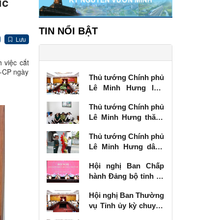
ục
TIN NỔI BẬT
Lưu
 việc cắt
Q-CP ngày
Thủ tướng Chính phủ
Lê Minh Hưng làm
việc với Ban Thường
Thủ tướng Chính phủ
vụ Tỉnh ủy Lạng Sơn
Lê Minh Hưng thăm,
tặng quà thương
Thủ tướng Chính phủ
binh tại Lạng Sơn
Lê Minh Hưng dâng
hương tưởng niệm
Hội nghị Ban Chấp
các Anh hùng liệt sĩ
hành Đảng bộ tỉnh kỳ
tại Lạng Sơn
chuyên đề
Hội nghị Ban Thường
vụ Tỉnh ủy kỳ chuyên
đề