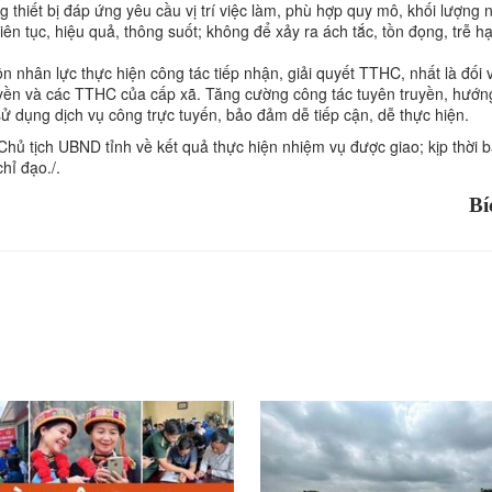
ng thiết bị đáp ứng yêu cầu vị trí việc làm, phù hợp quy mô, khối lượng 
ên tục, hiệu quả, thông suốt; không để xảy ra ách tắc, tồn đọng, trễ h
 nhân lực thực hiện công tác tiếp nhận, giải quyết TTHC, nhất là đối 
ền và các TTHC của cấp xã. Tăng cường công tác tuyên truyền, hướn
ử dụng dịch vụ công trực tuyến, bảo đảm dễ tiếp cận, dễ thực hiện.
Chủ tịch UBND tỉnh về kết quả thực hiện nhiệm vụ được giao; kịp thời 
hỉ đạo./.
Bí