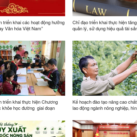
 triển khai các hoạt động hưởng
Chỉ đạo triển khai thực hiện tăn
ày Văn hóa Việt Nam”
quản lý, sử dụng hiệu quả tài sả
 triển khai thực hiện Chương
Kế hoạch đào tạo nâng cao chất
c khỏe học đường giai đoạn
lao động ngành nông nghiệp, hìn
5 trên địa bàn tỉnh Lạng Sơn
lực lượng nông dân số, nông dâ
nghiệp và đội ngũ quản trị hợp t
hiện đại trên địa bàn tỉnh năm 2