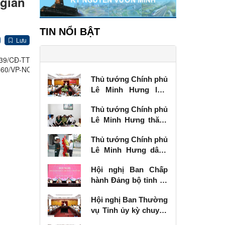
 gian
TIN NỔI BẬT
Lưu
 139/CĐ-TTg
560/VP-NC,
Thủ tướng Chính phủ
Lê Minh Hưng làm
việc với Ban Thường
Thủ tướng Chính phủ
vụ Tỉnh ủy Lạng Sơn
Lê Minh Hưng thăm,
tặng quà thương
Thủ tướng Chính phủ
binh tại Lạng Sơn
Lê Minh Hưng dâng
hương tưởng niệm
Hội nghị Ban Chấp
các Anh hùng liệt sĩ
hành Đảng bộ tỉnh kỳ
tại Lạng Sơn
chuyên đề
Hội nghị Ban Thường
vụ Tỉnh ủy kỳ chuyên
đề