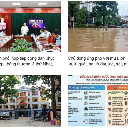
phòng và tiêu chí về số lượng
nhìn đến năm 2045”
ên Đội dân phòng trên địa bàn
 phối hợp tiếp công dân phục
Chủ động ứng phó với mưa lớn, 
lụt, lũ quét, sạt lở đất, lốc, sét,
i khóa XVI
trên địa bàn tỉnh