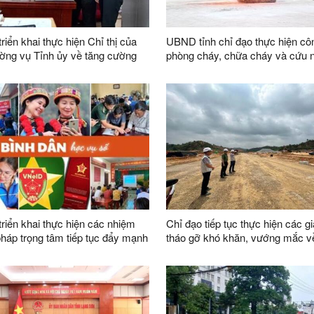
riển khai thực hiện Chỉ thị của
UBND tỉnh chỉ đạo thực hiện cô
ờng vụ Tỉnh ủy về tăng cường
phòng cháy, chữa cháy và cứu 
đạo của Đảng đối với công tác thi
hộ
dân sự, thi hành án hành chính
bàn tỉnh
triển khai thực hiện các nhiệm
Chỉ đạo tiếp tục thực hiện các gi
 pháp trọng tâm tiếp tục đẩy mạnh
tháo gỡ khó khăn, vướng mắc 
ào “Bình dân học vụ số” trên địa
trong công tác giải phóng mặt b
dự án trên địa bàn tỉnh