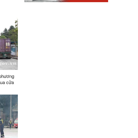
 phương
qua cửa
yên dụng
mốc
ng vận
088/2-
tế Hữu
n (Trung