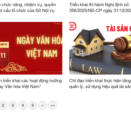
 chức năng, nhiệm vụ, quyền
Triển khai thi hành Nghị định số
ơ cấu tổ chức của Sở Nội vụ
356/2025/NĐ-CP ngày 31/12/20
Chính phủ quy định chi tiết một 
và biện pháp thi hành Luật Bảo v
cá nhân trên địa bàn tỉnh Lạng 
 triển khai các hoạt động hưởng
Chỉ đạo triển khai thực hiện tăn
ày Văn hóa Việt Nam”
quản lý, sử dụng hiệu quả tài sả
2
3
4
5
»
»»