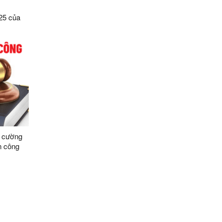
25 của
số điều
ệ dữ liệu
Sơn
g cường
n công