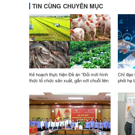
TIN CÙNG CHUYÊN MỤC
Kế hoạch thực hiện Đề án “Đổi mới hình
Chỉ đạo 
thức tổ chức sản xuất, gắn với chuỗi liên
phối hạ t
kết sản xuất, tiêu thụ sản phẩm, xây
tỉnh
dựng thương hiệu trong lĩnh vực nông
lâm nghiệp giai đoạn 2026 - 2030”