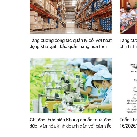
Tăng cường công tác quản lý đối với hoạt
Tăng cườ
động kho lạnh, bảo quản hàng hóa trên
chính, t
địa bàn
việc củ
Chỉ đạo thực hiện Khung chuẩn mực đạo
Triển kh
đức, văn hóa kinh doanh gắn với bản sắc
16/2026
dân tộc và tiếp cận được tinh hoa văn
HĐND tỉn