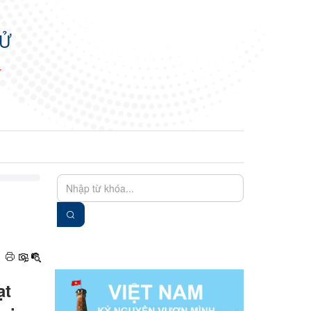
TỬ
N
EN
VIE
ạt