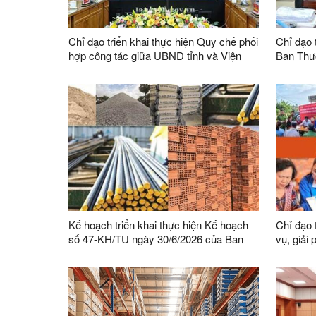
Chỉ đạo triển khai thực hiện Quy chế phối
Chỉ đạo t
hợp công tác giữa UBND tỉnh và Viện
Ban Thư
kiểm sát nhân dân tỉnh
sự lãnh 
hành án 
trên địa 
Kế hoạch triển khai thực hiện Kế hoạch
Chỉ đạo 
số 47-KH/TU ngày 30/6/2026 của Ban
vụ, giải
Thường vụ Tỉnh ủy thực hiện Chỉ thị số
Phong tr
03-CT/TW ngày 03/02/2026 của Ban Bí
bàn tỉnh
thư về tăng cường sự lãnh đạo của Đảng
đối với công tác quản lý, phát triển vật
liệu xây dựng trong giai đoạn mới