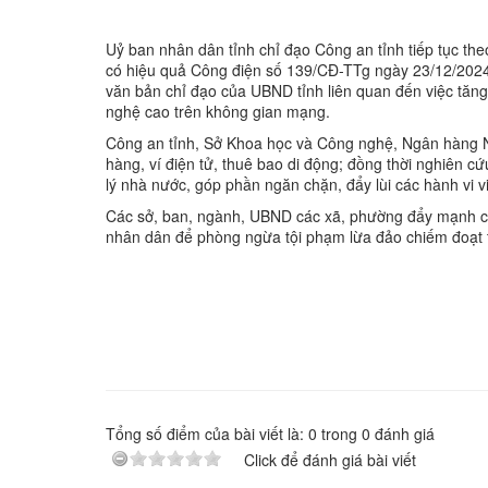
Uỷ ban nhân dân tỉnh chỉ đạo Công an tỉnh tiếp tục the
có hiệu quả Công điện số 139/CĐ-TTg ngày 23/12/202
văn bản chỉ đạo của UBND tỉnh liên quan đến việc tăng c
nghệ cao trên không gian mạng.
Công an tỉnh, Sở Khoa học và Công nghệ, Ngân hàng Nh
hàng, ví điện tử, thuê bao di động; đồng thời nghiên c
lý nhà nước, góp phần ngăn chặn, đẩy lùi các hành vi v
Các sở, ban, ngành, UBND các xã, phường đẩy mạnh côn
nhân dân để phòng ngừa tội phạm lừa đảo chiếm đoạt t
Tổng số điểm của bài viết là:
0
trong
0
đánh giá
Click để đánh giá bài viết