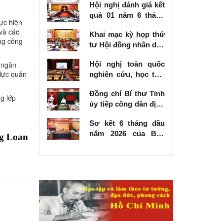
Hội nghị đánh giá kết
quả 01 năm 6 tháng
ực hiện
thực hiện Nghị quyết
và các
Khai mạc kỳ họp thứ
số 57-NQ/TW
̣ng công
tư Hội đồng nhân dân
tỉnh khóa XVIII, nhiệm
 ngân
Hội nghị toàn quốc
kỳ 2026 - 2031
 lực quản
nghiên cứu, học tập,
quán triệt và triển
Đồng chí Bí thư Tỉnh
khai thực hiện Nghị
g lớp
ủy tiếp công dân định
quyết số 10-NQ/TW
kỳ tháng 6 năm 2026
của Bộ Chính trị về
Sơ kết 6 tháng đầu
phát triển kinh tế có
năm 2026 của Ban
g Loan
vốn đầu tư nước
Chỉ đạo Nhà nước
ngoài
các công trình, dự án
quan trọng quốc gia,
trọng điểm ngành
giao thông vận tải