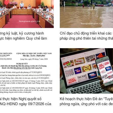
ng kỷ luật, kỷ cương hành
Chỉ đạo chủ động triển khai các 
hực hiện nghiêm Quy chế làm
pháp ứng phó thiên tai những th
a UBND tỉnh nhiệm kỳ 2026-2031
năm 2026
ai thực hiện Nghị quyết số
Kế hoạch thực hiện Đề án “Tuyê
/NQ-HĐND ngày 09/7/2026 của
phòng ngừa, ứng phó với các đe
h quy định tiêu chí thành lập
ninh phi truyền thống đến năm 2