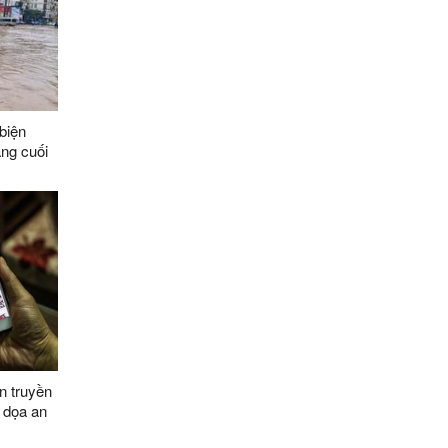
biện
áng cuối
n truyền
 dọa an
030, tầm