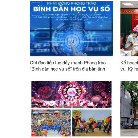
hóa kinh doanh thế giới
Đội dân 
thành vi
tỉnh
Chỉ đạo tiếp tục đẩy mạnh Phong trào
Kế hoạch
“Bình dân học vụ số” trên địa bàn tỉnh
vụ Kỳ họp không thường lệ thứ Nhất,
Quốc hộ