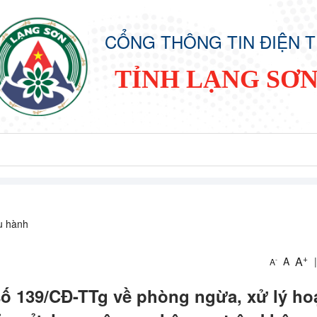
CỔNG THÔNG TIN ĐIỆN 
TỈNH LẠNG SƠ
ều hành
+
A
A
|
-
A
số 139/CĐ-TTg về phòng ngừa, xử lý ho