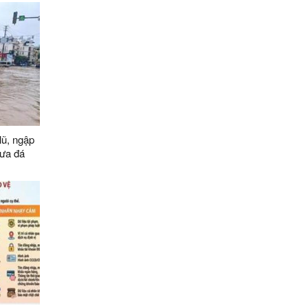
lũ, ngập
 mưa đá