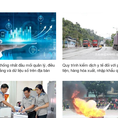
thống nhất đầu mối quản lý, điều
Quy trình kiểm dịch y tế đối với
ầng và dữ liệu số trên địa bàn
tiện, hàng hóa xuất, nhập khẩu 
khẩu thông minh tại đường chu
vận chuyển hàng hoá khu vực 
1119-1120 và đường chuyên dụ
chuyển hàng hoá khu vực mốc 1
1089 thuộc cặp cửa khẩu quốc 
Nghị (Việt Nam) - Hữu Nghị Qua
Quốc)