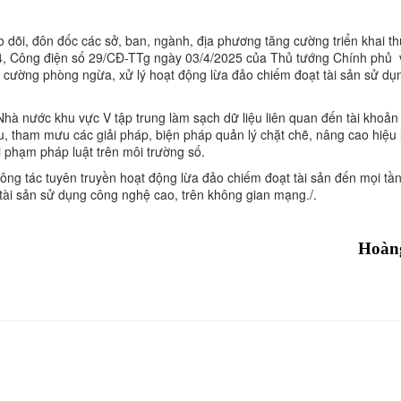
o dõi, đôn đốc các sở, ban, ngành, địa phương tăng cường triển khai th
4, Công điện số 29/CĐ-TTg ngày 03/4/2025 của Thủ tướng Chính phủ 
ường phòng ngừa, xử lý hoạt động lừa đảo chiếm đoạt tài sản sử du
à nước khu vực V tập trung làm sạch dữ liệu liên quan đến tài khoản
ứu, tham mưu các giải pháp, biện pháp quản lý chặt chẽ, nâng cao hiệu
i phạm pháp luật trên môi trường số.
g tác tuyên truyền hoạt động lừa đảo chiếm đoạt tài sản đến mọi tần
ài sản sử dụng công nghệ cao, trên không gian mạng./.
Hoàn