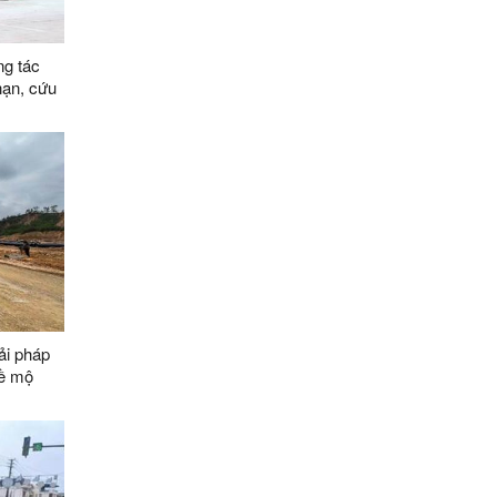
ng tác
nạn, cứu
ải pháp
về mộ
ằng các