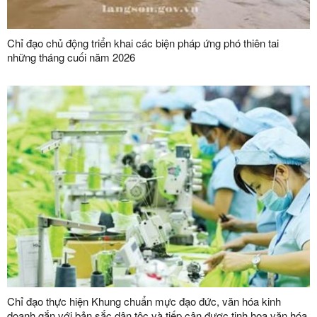
Chỉ đạo chủ động triển khai các biện pháp ứng phó thiên tai
những tháng cuối năm 2026
Chỉ đạo thực hiện Khung chuẩn mực đạo đức, văn hóa kinh
doanh gắn với bản sắc dân tộc và tiếp cận được tinh hoa văn hóa