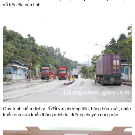
số trên địa bàn tỉnh
Quy trình kiểm dịch y tế đối với phương tiện, hàng hóa xuất, nhập
khẩu qua cửa khẩu thông minh tại đường chuyên dụng vận
chuyển hàng hoá khu vực mốc 1119-1120 và đường chuyên
dụng vận chuyển hàng hoá khu vực mốc 1088/2-1089 thuộc cặp
cửa khẩu quốc tế Hữu Nghị (Việt Nam) - Hữu Nghị Quan (Trung