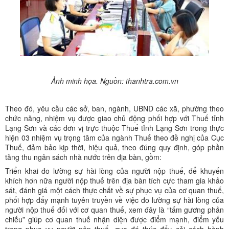
Ảnh minh họa. Nguồn: thanhtra.com.vn
Theo đó, yêu cầu các sở, ban, ngành, UBND các xã, phường theo
chức năng, nhiệm vụ được giao chủ động phối hợp với Thuế tỉnh
Lạng Sơn và các đơn vị trực thuộc Thuế tỉnh Lạng Sơn trong thực
hiện 03 nhiệm vụ trọng tâm của ngành Thuế theo đề nghị của Cục
Thuế, đảm bảo kịp thời, hiệu quả, theo đúng quy định, góp phần
tăng thu ngân sách nhà nước trên địa bàn, gồm:
Triển khai đo lường sự hài lòng của người nộp thuế, để khuyến
khích hơn nữa người nộp thuế trên địa bàn tích cực tham gia khảo
sát, đánh giá một cách thực chất về sự phục vụ của cơ quan thuế,
phối hợp đẩy mạnh tuyên truyền về việc đo lường sự hài lòng của
người nộp thuế đối với cơ quan thuế, xem đây là “tấm gương phản
chiếu” giúp cơ quan thuế nhận diện được điểm mạnh, điểm yếu
trong phục vụ người nộp thuế, qua đó thúc đẩy cải cách hành