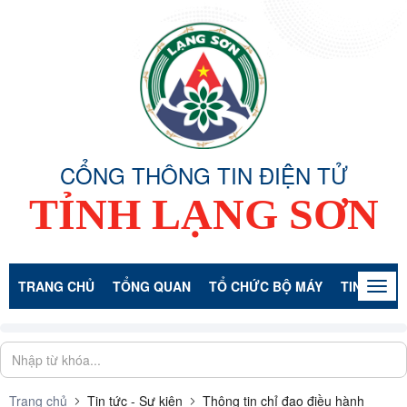
CỔNG THÔNG TIN ĐIỆN TỬ
TỈNH LẠNG SƠN
TRANG CHỦ
TỔNG QUAN
TỔ CHỨC BỘ MÁY
TIN TỨC -
Togg
navig
Trang chủ
Tin tức - Sự kiện
Thông tin chỉ đạo điều hành