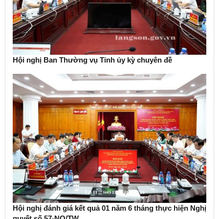
Hội nghị Ban Thường vụ Tỉnh ủy kỳ chuyên đề
Hội nghị đánh giá kết quả 01 năm 6 tháng thực hiện Nghị
quyết số 57-NQ/TW