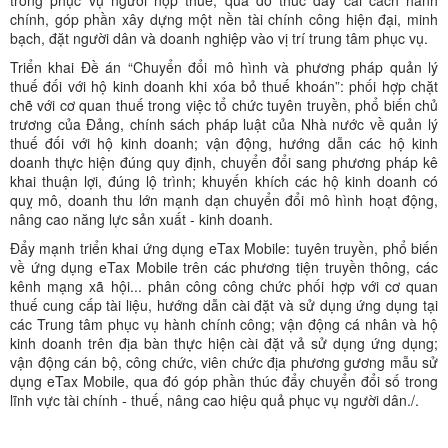
chính, góp phần xây dựng một nền tài chính công hiện đại, minh
bạch, đặt người dân và doanh nghiệp vào vị trí trung tâm phục vụ.
Triển khai Đề án “Chuyển đổi mô hình và phương pháp quản lý
thuế đối với hộ kinh doanh khi xóa bỏ thuế khoán”: phối hợp chặt
chẽ với cơ quan thuế trong việc tổ chức tuyên truyền, phổ biến chủ
trương của Đảng, chính sách pháp luật của Nhà nước về quản lý
thuế đối với hộ kinh doanh; vận động, hướng dẫn các hộ kinh
doanh thực hiện đúng quy định, chuyển đổi sang phương pháp kê
khai thuận lợi, đúng lộ trình; khuyến khích các hộ kinh doanh có
quỵ mô, doanh thu lớn mạnh dạn chuyển đổi mô hình hoạt động,
nâng cao năng lực sản xuất - kinh doanh.
Đẩy mạnh triển khai ứng dụng eTax Mobile: tuyên truyền, phổ biến
về ứng dụng eTax Mobile trên các phương tiện truyền thông, các
kênh mạng xã hội... phân công công chức phối hợp với cơ quan
thuế cung cấp tài liệu, hướng dẫn cài đặt và sử dụng ứng dụng tại
các Trung tâm phục vụ hành chính công; vận động cá nhân và hộ
kinh doanh trên địa bàn thực hiện cài đặt vả sử dụng ứng dụng;
vận động cán bộ, công chức, viên chức địa phương gương mẫu sử
dụng eTax Mobile, qua đó góp phần thúc đẩy chuyển đổi số trong
lĩnh vực tài chính - thuế, nâng cao hiệu quả phục vụ người dân./.