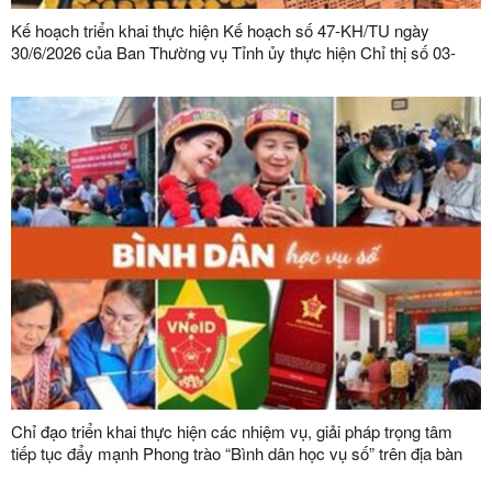
Kế hoạch triển khai thực hiện Kế hoạch số 47-KH/TU ngày
30/6/2026 của Ban Thường vụ Tỉnh ủy thực hiện Chỉ thị số 03-
CT/TW ngày 03/02/2026 của Ban Bí thư về tăng cường sự lãnh
đạo của Đảng đối với công tác quản lý, phát triển vật liệu xây
dựng trong giai đoạn mới
Chỉ đạo triển khai thực hiện các nhiệm vụ, giải pháp trọng tâm
tiếp tục đẩy mạnh Phong trào “Bình dân học vụ số” trên địa bàn
tỉnh