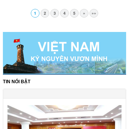
1
2
3
4
5
»
»»
TIN NỔI BẬT