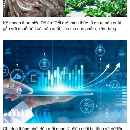
Kế hoạch thực hiện Đề án “Đổi mới hình thức tổ chức sản xuất,
gắn với chuỗi liên kết sản xuất, tiêu thụ sản phẩm, xây dựng
thương hiệu trong lĩnh vực nông lâm nghiệp giai đoạn 2026 -
2030”
Chỉ đạo thống nhất đầu mối quản lý, điều phối hạ tầng và dữ liệu