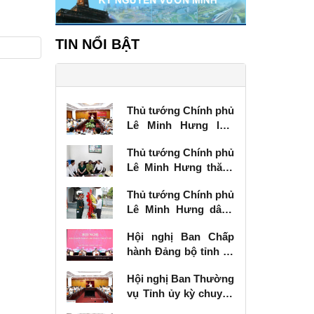
TIN NỔI BẬT
Thủ tướng Chính phủ
Lê Minh Hưng làm
việc với Ban Thường
Thủ tướng Chính phủ
vụ Tỉnh ủy Lạng Sơn
Lê Minh Hưng thăm,
tặng quà thương
Thủ tướng Chính phủ
binh tại Lạng Sơn
Lê Minh Hưng dâng
hương tưởng niệm
Hội nghị Ban Chấp
các Anh hùng liệt sĩ
hành Đảng bộ tỉnh kỳ
tại Lạng Sơn
chuyên đề
Hội nghị Ban Thường
vụ Tỉnh ủy kỳ chuyên
đề