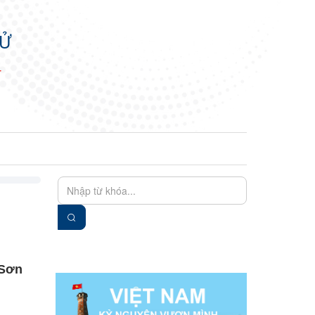
TỬ
N
EN
VIE
 Sơn