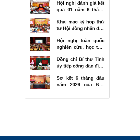
Hội nghị đánh giá kết
quả 01 năm 6 tháng
thực hiện Nghị quyết
Khai mạc kỳ họp thứ
số 57-NQ/TW
tư Hội đồng nhân dân
tỉnh khóa XVIII, nhiệm
Hội nghị toàn quốc
kỳ 2026 - 2031
nghiên cứu, học tập,
quán triệt và triển
Đồng chí Bí thư Tỉnh
khai thực hiện Nghị
ủy tiếp công dân định
quyết số 10-NQ/TW
kỳ tháng 6 năm 2026
của Bộ Chính trị về
Sơ kết 6 tháng đầu
phát triển kinh tế có
năm 2026 của Ban
vốn đầu tư nước
Chỉ đạo Nhà nước
ngoài
các công trình, dự án
quan trọng quốc gia,
trọng điểm ngành
giao thông vận tải