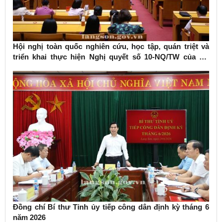
Hội nghị toàn quốc nghiên cứu, học tập, quán triệt và
triển khai thực hiện Nghị quyết số 10-NQ/TW của Bộ
Chính trị về phát triển kinh tế có vốn đầu tư nước ngoài
Đồng chí Bí thư Tỉnh ủy tiếp công dân định kỳ tháng 6
năm 2026