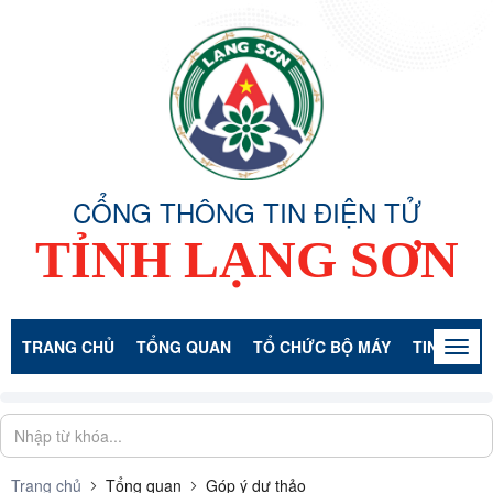
CỔNG THÔNG TIN ĐIỆN TỬ
TỈNH LẠNG SƠN
TRANG CHỦ
TỔNG QUAN
TỔ CHỨC BỘ MÁY
TIN TỨC -
Togg
navig
Trang chủ
Tổng quan
Góp ý dự thảo