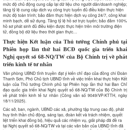
mức độ chủ động cung cấp lại dữ liệu cho người dân/doanh nghiệp;
tăng tỷ lệ cung cấp dịch vụ công trực tuyến đủ điều kiện thực hiện
mức độ toàn trình; bảo đảm thực hiện dịch vụ công 24/7, công khai
minh bạch, dễ sử dụng. Tăng tỷ lệ hồ sơ trực tuyến; bảo đảm 100%
hồ sơ phát sinh đủ điều kiện được thực hiện trên môi trường điện
tử, đồng bộ dữ liệu theo thời gian thực…
Thực hiện Kết luận của Thủ tướng Chính phủ tại
Phiên họp lần thứ hai BCĐ quốc gia triển khai
Nghị quyết số 68-NQ/TW của Bộ Chính trị về phát
triển kinh tế tư nhân
Văn phòng UBND tỉnh truyền đạt ý kiến chỉ đạo của đồng chí Đoàn
Thanh Sơn, Phó Chủ tịch UBND tỉnh về việc triển khai thực hiện Kết
luận của Thủ tướng Chính phủ tại Phiên họp lần thứ hai Ban Chỉ
đạo quốc gia triển khai Nghị quyết số 68-NQ/TW của Bộ Chính trị
về phát triển kinh tế tư nhân (Công văn số 9049/VP-KTTH, ngày
18/11/2025).
Các sở, ban, ngành, UBND các xã, phường tập trung cao độ, phát
huy tinh thần chủ động, sáng tạo, đoàn kết và trách nhiệm, quyết
liệt triển khai đồng bộ, hiệu quả các nhiệm vụ, giải pháp đã đề ra
tại Nghị quyết số 68-NQ/TW và tại các văn bản của UBND tỉnh đã