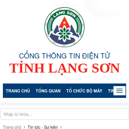
CỔNG THÔNG TIN ĐIỆN TỬ
TỈNH LẠNG SƠN
TRANG CHỦ
TỔNG QUAN
TỔ CHỨC BỘ MÁY
TIN TỨC -
Togg
navig
Trang chủ
Tin tức - Sự kiện