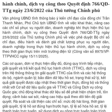
hành chính, dịch vụ công theo Quyết định 766/QĐ-
TTg ngày 23/6/2022 của Thủ tướng Chính phủ
Văn phòng UBND tỉnh thông báo ý kiến chỉ đạo của đồng chí Trần
Thanh Nhàn, Phó Chủ tịch UBND tỉnh về việc khai thác, nâng cao
các chỉ số phục vụ người dân, doanh nghiệp khi thực hiện thủ tục
hành chính, dịch vụ công theo Quyết định 766/QĐ-TTg ngày
23/6/2022 của Thủ tướng Chính phủ về việc phê duyệt Bộ chỉ số
chỉ đạo, điều hành và đánh giá chất lượng phục vụ người dân,
doanh nghiệp trong thực hiện thủ tục hành chính, dịch vụ công
theo thời gian thực trên môi trường điện tử (Công văn số 8975/VP-
TTPVHCC ngày 15/11/2025).
Các cơ quan, đơn vị thực hiện đầy đủ, đúng quy trình tiếp nhận,
giải quyết và trả kết quả thủ tục hành chính (TTHC), dịch vụ công
trên Hệ thống thông tin giải quyết TTHC của tỉnh và các hệ thống
do bộ, ngành quản lý; bảo đảm dữ liệu hồ sơ, trạng thái xử lý, kết
quả giải quyết được cập nhật theo thời gian thực, đồng bộ và thống
nhất với Cơ sở dữ liệu quốc gia về TTHC và Cổng Dịch vụ công
Quốc gia; chủ động khai thác dữ liệu số để phát hiện chậm trễ, tồn
đọng; cảnh báo sai sót, nâng cao hiệu quả theo dõi tiến độ giải
quyết. Rà soát và cải thiện các chỉ số: mức độ hài lòng, thời gian
giải quyết, tỷ lệ hồ sơ đúng hạn/trước hạn, tỷ lệ số hóa hồ sơ, tỷ lệ
thanh toán trực tuyến, sử dụng dịch vụ công trực tuyến toàn trình,