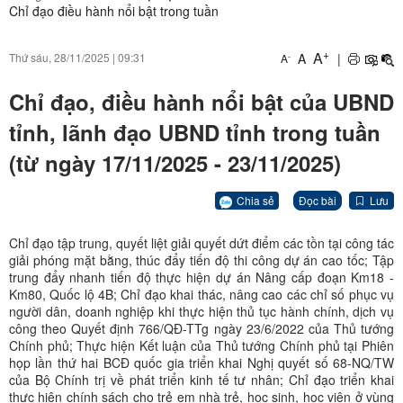
Chỉ đạo điều hành nổi bật trong tuần
+
A
A
|
Thứ sáu, 28/11/2025
|
09:31
-
A
Chỉ đạo, điều hành nổi bật của UBND
tỉnh, lãnh đạo UBND tỉnh trong tuần
(từ ngày 17/11/2025 - 23/11/2025)
Chia sẻ
Đọc bài
Lưu
Chỉ đạo tập trung, quyết liệt giải quyết dứt điểm các tồn tại công tác
giải phóng mặt bằng, thúc đẩy tiến độ thi công dự án cao tốc; Tập
trung đẩy nhanh tiến độ thực hiện dự án Nâng cấp đoạn Km18 -
Km80, Quốc lộ 4B; Chỉ đạo khai thác, nâng cao các chỉ số phục vụ
người dân, doanh nghiệp khi thực hiện thủ tục hành chính, dịch vụ
công theo Quyết định 766/QĐ-TTg ngày 23/6/2022 của Thủ tướng
Chính phủ; Thực hiện Kết luận của Thủ tướng Chính phủ tại Phiên
họp lần thứ hai BCĐ quốc gia triển khai Nghị quyết số 68-NQ/TW
của Bộ Chính trị về phát triển kinh tế tư nhân; Chỉ đạo triển khai
thực hiện chính sách cho trẻ em nhà trẻ, học sinh, học viên ở vùng