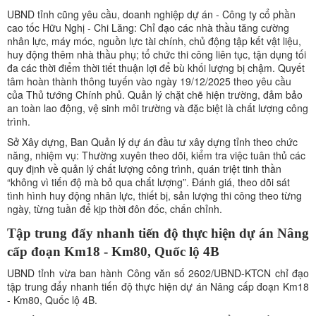
UBND tỉnh cũng yêu cầu, doanh nghiệp dự án - Công ty cổ phần
cao tốc Hữu Nghị - Chi Lăng: Chỉ đạo các nhà thầu tăng cường
nhân lực, máy móc, nguồn lực tài chính, chủ động tập kết vật liệu,
huy động thêm nhà thầu phụ; tổ chức thi công liên tục, tận dụng tối
đa các thời điểm thời tiết thuận lợi để bù khối lượng bị chậm. Quyết
tâm hoàn thành thông tuyến vào ngày 19/12/2025 theo yêu cầu
của Thủ tướng Chính phủ. Quản lý chặt chẽ hiện trường, đảm bảo
an toàn lao động, vệ sinh môi trường và đặc biệt là chất lượng công
trình.
Sở Xây dựng, Ban Quản lý dự án đầu tư xây dựng tỉnh theo chức
năng, nhiệm vụ: Thường xuyên theo dõi, kiểm tra việc tuân thủ các
quy định về quản lý chất lượng công trình, quán triệt tinh thần
“không vì tiến độ mà bỏ qua chất lượng”. Đánh giá, theo dõi sát
tình hình huy động nhân lực, thiết bị, sản lượng thi công theo từng
ngày, từng tuần để kịp thời đôn đốc, chấn chỉnh.
Tập trung đẩy nhanh tiến độ thực hiện dự án Nâng
cấp đoạn Km18 - Km80, Quốc lộ 4B
UBND tỉnh vừa ban hành Công văn số 2602/UBND-KTCN chỉ đạo
tập trung đẩy nhanh tiến độ thực hiện dự án Nâng cấp đoạn Km18
- Km80, Quốc lộ 4B.