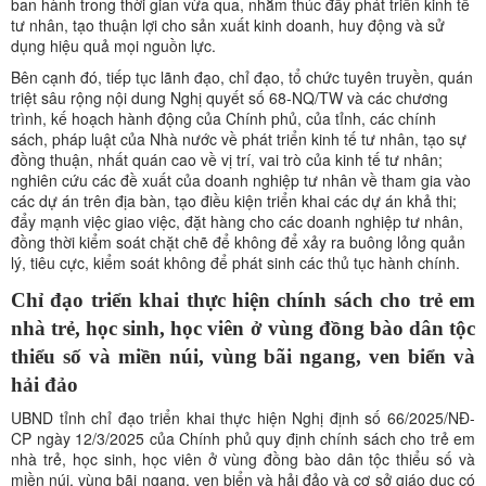
ban hành trong thời gian vừa qua, nhằm thúc đẩy phát triển kinh tế
tư nhân, tạo thuận lợi cho sản xuất kinh doanh, huy động và sử
dụng hiệu quả mọi nguồn lực.
Bên cạnh đó, tiếp tục lãnh đạo, chỉ đạo, tổ chức tuyên truyền, quán
triệt sâu rộng nội dung Nghị quyết số 68-NQ/TW và các chương
trình, kế hoạch hành động của Chính phủ, của tỉnh, các chính
sách, pháp luật của Nhà nước về phát triển kinh tế tư nhân, tạo sự
đồng thuận, nhất quán cao về vị trí, vai trò của kinh tế tư nhân;
nghiên cứu các đề xuất của doanh nghiệp tư nhân về tham gia vào
các dự án trên địa bàn, tạo điều kiện triển khai các dự án khả thi;
đẩy mạnh việc giao việc, đặt hàng cho các doanh nghiệp tư nhân,
đồng thời kiểm soát chặt chẽ để không để xảy ra buông lỏng quản
lý, tiêu cực, kiểm soát không để phát sinh các thủ tục hành chính.
Chỉ đạo triển khai thực hiện chính sách cho trẻ em
nhà trẻ, học sinh, học viên ở vùng đồng bào dân tộc
thiểu số và miền núi, vùng bãi ngang, ven biển và
hải đảo
UBND tỉnh chỉ đạo triển khai thực hiện Nghị định số 66/2025/NĐ-
CP ngày 12/3/2025 của Chính phủ quy định chính sách cho trẻ em
nhà trẻ, học sinh, học viên ở vùng đồng bào dân tộc thiểu số và
miền núi, vùng bãi ngang, ven biển và hải đảo và cơ sở giáo dục có