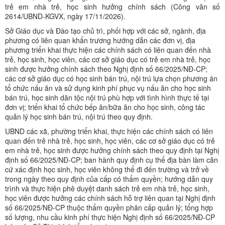
trẻ em nhà trẻ, học sinh hưởng chính sách (Công văn số
2614/UBND-KGVX, ngày 17/11/2026).
Sở Giáo dục và Đào tạo chủ trì, phối hợp với các sở, ngành, địa
phương có liên quan khẩn trương hướng dẫn các đơn vị, địa
phương triển khai thực hiện các chính sách có liên quan đến nhà
trẻ, học sinh, học viên, các cơ sở giáo dục có trẻ em nhà trẻ, học
sinh được hưởng chính sách theo Nghị định số 66/2025/NĐ-CP;
các cơ sở giáo dục có học sinh bán trú, nội trú lựa chọn phương án
tổ chức nấu ăn và sử dụng kinh phí phục vụ nấu ăn cho học sinh
bán trú, học sinh dân tộc nội trú phù hợp với tình hình thực tế tại
đơn vị; triển khai tổ chức bếp ăn/bữa ăn cho học sinh, công tác
quản lý học sinh bán trú, nội trú theo quy định.
UBND các xã, phường triển khai, thực hiện các chính sách có liên
quan đến trẻ nhà trẻ, học sinh, học viên, các cơ sở giáo dục có trẻ
em nhà trẻ, học sinh được hưởng chính sách theo quy định tại Nghị
định số 66/2025/NĐ-CP; ban hành quy định cụ thể địa bàn làm căn
cứ xác định học sinh, học viên không thể đi đến trường và trở về
trong ngày theo quy định của cấp có thẩm quyền; hướng dẫn quy
trình và thực hiện phê duyệt danh sách trẻ em nhà trẻ, học sinh,
học viên được hưởng các chính sách hỗ trợ liên quan tại Nghị định
số 66/2025/NĐ-CP thuộc thẩm quyền phân cấp quản lý; tổng hợp
số lượng, nhu cầu kinh phí thực hiện Nghị định số 66/2025/NĐ-CP