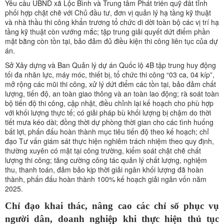
Yêu cầu UBND xã Lộc Bình và Trung tâm Phát triển quỹ đất tỉnh
phối hợp chặt chẽ với Chủ đầu tư, đơn vị quản lý hạ tầng kỹ thuật
và nhà thầu thi công khẩn trương tổ chức di dời toàn bộ các vị trí hạ
tầng kỹ thuật còn vướng mắc; tập trung giải quyết dứt điểm phần
mặt bằng còn tồn tại, bảo đảm đủ điều kiện thi công liên tục của dự
án.
Sở Xây dựng và Ban Quản lý dự án Quốc lộ 4B tập trung huy động
tối đa nhân lực, máy móc, thiết bị, tổ chức thi công “03 ca, 04 kíp”,
mở rộng các mũi thi công, xử lý dứt điểm các tồn tại, bảo đảm chất
lượng, tiến độ, an toàn giao thông và an toàn lao động; rà soát toàn
bộ tiến độ thi công, cập nhật, điều chỉnh lại kế hoạch cho phù hợp
với khối lượng thực tế; có giải pháp bù khối lượng bị chậm do thời
tiết mưa kéo dài; đồng thời dự phòng thời gian cho các tình huống
bất lợi, phấn đấu hoàn thành mục tiêu tiến độ theo kế hoạch; chỉ
đạo Tư vấn giám sát thực hiện nghiêm trách nhiệm theo quy định,
thường xuyên có mặt tại công trường, kiểm soát chặt chẽ chất
lượng thi công; tăng cường công tác quản lý chất lượng, nghiệm
thu, thanh toán, đảm bảo kịp thời giải ngân khối lượng đã hoàn
thành, phấn đấu hoàn thành 100% kế hoạch giải ngân vốn năm
2025.
Chỉ đạo khai thác, nâng cao các chỉ số phục vụ
người dân, doanh nghiệp khi thực hiện thủ tục