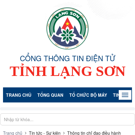
CỔNG THÔNG TIN ĐIỆN TỬ
TỈNH LẠNG SƠN
TRANG CHỦ
TỔNG QUAN
TỔ CHỨC BỘ MÁY
TIN TỨC -
Togg
navig
Trang chủ
Tin tức - Sự kiện
Thông tin chỉ đạo điều hành