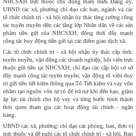
NHCSXH trực thuộc chủ động tham mưu Đảng ủy,
UBND các xã, phường chỉ đạo các ban, ngành và các
tổ chức chính trị - xã hội nhận ủy thác tăng cường công
tác tuyên truyền đến các tầng lớp Nhân dân về các sản
phẩm tiền gửi của NHCSXH; đồng thời đẩy mạnh
công tác huy động tiền gửi tại các điểm giao dịch xã.
Các tổ chức chính trị - xã hội nhận ủy thác cấp tỉnh:
tuyên truyền, vận động các doanh nghiệp, hội viên trực
thuộc gửi tiền tại NHCSXH; chỉ đạo các cấp hội cơ sở
đẩy mạnh công tác tuyên truyền, vận động tổ viên duy
trì gửi tiền tiết kiệm thông qua Tổ Tiết kiệm và vay vốn
nhằm tạo nguồn vốn tự có để trả nợ khi đến hạn, giảm
áp lực tài chính cho hộ vay và từng bước hình thành
thói quen tham gia các hoạt động tài chính - ngân
hàng.
UBND các xã, phường: chỉ đạo các phòng, ban, đơn vị
trực thuộc và đề nghị các tổ chức chính trị - xã hội, Ban