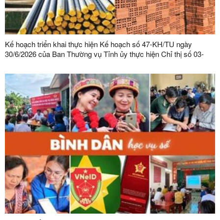
Kế hoạch triển khai thực hiện Kế hoạch số 47-KH/TU ngày
30/6/2026 của Ban Thường vụ Tỉnh ủy thực hiện Chỉ thị số 03-
CT/TW ngày 03/02/2026 của Ban Bí thư về tăng cường sự lãnh
đạo của Đảng đối với công tác quản lý, phát triển vật liệu xây
dựng trong giai đoạn mới