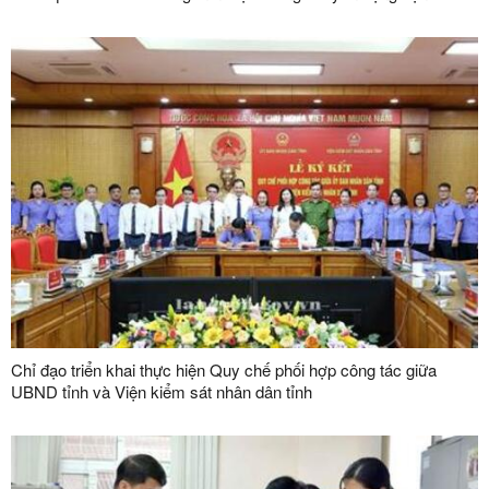
chuyển hàng hoá khu vực mốc 1119-1120 và đường chuyên
dụng vận chuyển hàng hoá khu vực mốc 1088/2-1089 thuộc cặp
cửa khẩu quốc tế Hữu Nghị (Việt Nam) - Hữu Nghị Quan (Trung
Quốc)
Chỉ đạo triển khai thực hiện Quy chế phối hợp công tác giữa
UBND tỉnh và Viện kiểm sát nhân dân tỉnh