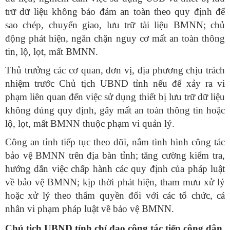
trữ dữ liệu không bảo đảm an toàn theo quy định để
sao chép, chuyển giao, lưu trữ tài liệu BMNN; chủ
động phát hiện, ngăn chặn nguy cơ mất an toàn thông
tin, lộ, lọt, mất BMNN.
Thủ trưởng các cơ quan, đơn vị, địa phương chịu trách
nhiệm trước Chủ tịch UBND tỉnh nếu để xảy ra vi
phạm liên quan đến việc sử dụng thiết bị lưu trữ dữ liệu
không đúng quy định, gây mất an toàn thông tin hoặc
lộ, lọt, mất BMNN thuộc phạm vi quản lý.
Công an tỉnh tiếp tục theo dõi, nắm tình hình công tác
bảo vệ BMNN trên địa bàn tỉnh; tăng cường kiểm tra,
hướng dẫn việc chấp hành các quy định của pháp luật
về bảo vệ BMNN; kịp thời phát hiện, tham mưu xử lý
hoặc xử lý theo thẩm quyền đối với các tổ chức, cá
nhân vi phạm pháp luật về bảo vệ BMNN.
Chủ tịch UBND tỉnh chỉ đạo công tác tiếp công dân,