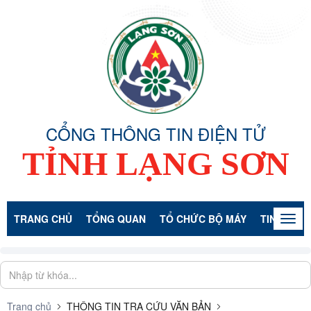
CỔNG THÔNG TIN ĐIỆN TỬ
TỈNH LẠNG SƠN
TRANG CHỦ
TỔNG QUAN
TỔ CHỨC BỘ MÁY
TIN TỨC -
Togg
navig
Trang chủ
THÔNG TIN TRA CỨU VĂN BẢN