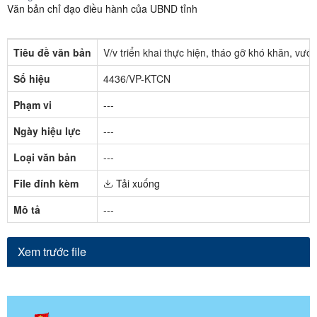
Văn bản chỉ đạo điều hành của UBND tỉnh
Tiêu đề văn bản
V/v triển khai thực hiện, tháo gỡ khó khăn, vướ
Số hiệu
4436/VP-KTCN
Phạm vi
---
Ngày hiệu lực
---
Loại văn bản
---
File đính kèm
Tải xuống
Mô tả
---
Xem trước file