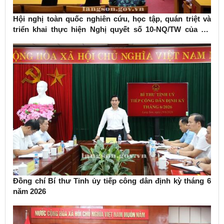
Hội nghị toàn quốc nghiên cứu, học tập, quán triệt và
triển khai thực hiện Nghị quyết số 10-NQ/TW của Bộ
Chính trị về phát triển kinh tế có vốn đầu tư nước ngoài
Đồng chí Bí thư Tỉnh ủy tiếp công dân định kỳ tháng 6
năm 2026