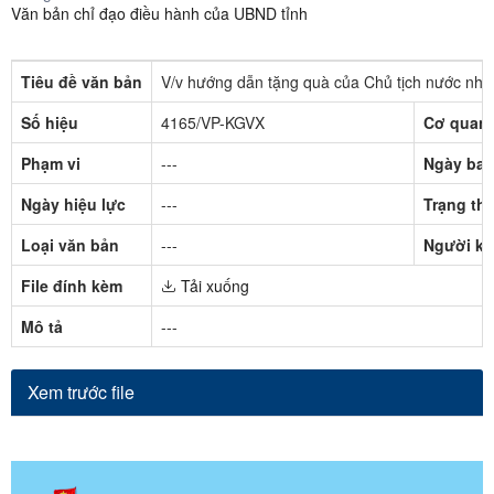
Văn bản chỉ đạo điều hành của UBND tỉnh
Tiêu đề văn bản
V/v hướng dẫn tặng quà của Chủ tịch nước nhân
Số hiệu
4165/VP-KGVX
Cơ quan 
Phạm vi
---
Ngày ban
Ngày hiệu lực
---
Trạng thá
Loại văn bản
---
Người ký
File đính kèm
Tải xuống
Mô tả
---
Xem trước file