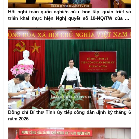
Hội nghị toàn quốc nghiên cứu, học tập, quán triệt và
triển khai thực hiện Nghị quyết số 10-NQ/TW của Bộ
Chính trị về phát triển kinh tế có vốn đầu tư nước ngoài
Đồng chí Bí thư Tỉnh ủy tiếp công dân định kỳ tháng 6
năm 2026