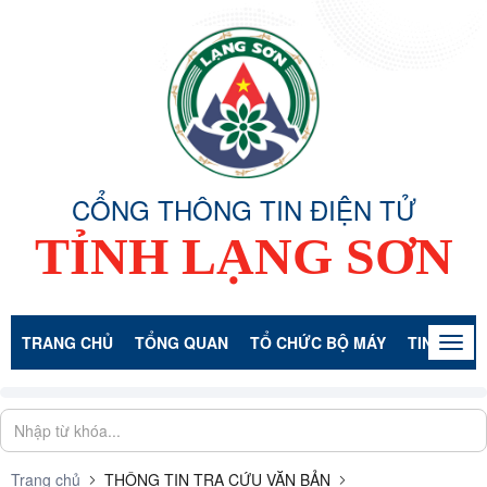
CỔNG THÔNG TIN ĐIỆN TỬ
TỈNH LẠNG SƠN
TRANG CHỦ
TỔNG QUAN
TỔ CHỨC BỘ MÁY
TIN TỨC -
Togg
navig
Trang chủ
THÔNG TIN TRA CỨU VĂN BẢN