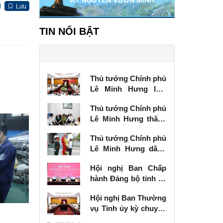
Lưu
TIN NỔI BẬT
Thủ tướng Chính phủ
Lê Minh Hưng làm
việc với Ban Thường
Thủ tướng Chính phủ
vụ Tỉnh ủy Lạng Sơn
Lê Minh Hưng thăm,
tặng quà thương
Thủ tướng Chính phủ
binh tại Lạng Sơn
Lê Minh Hưng dâng
hương tưởng niệm
Hội nghị Ban Chấp
các Anh hùng liệt sĩ
hành Đảng bộ tỉnh kỳ
tại Lạng Sơn
chuyên đề
Hội nghị Ban Thường
vụ Tỉnh ủy kỳ chuyên
đề