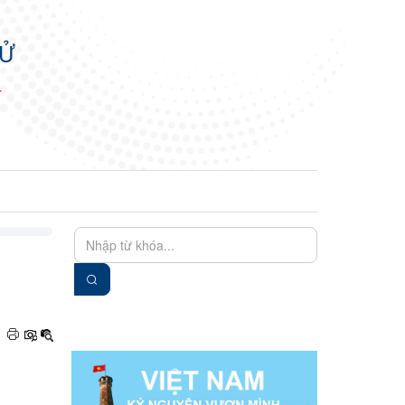
TỬ
N
EN
VIE