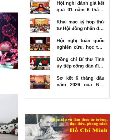
Hội nghị đánh giá kết
quả 01 năm 6 tháng
thực hiện Nghị quyết
Khai mạc kỳ họp thứ
số 57-NQ/TW
tư Hội đồng nhân dân
tỉnh khóa XVIII, nhiệm
Hội nghị toàn quốc
kỳ 2026 - 2031
nghiên cứu, học tập,
quán triệt và triển
Đồng chí Bí thư Tỉnh
khai thực hiện Nghị
ủy tiếp công dân định
quyết số 10-NQ/TW
kỳ tháng 6 năm 2026
của Bộ Chính trị về
Sơ kết 6 tháng đầu
phát triển kinh tế có
năm 2026 của Ban
vốn đầu tư nước
Chỉ đạo Nhà nước
ngoài
các công trình, dự án
quan trọng quốc gia,
trọng điểm ngành
giao thông vận tải