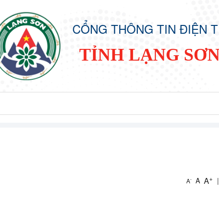
CỔNG THÔNG TIN ĐIỆN 
TỈNH LẠNG SƠ
+
A
A
|
-
A