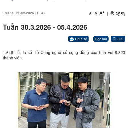
+
A
A
|
Thứ hai, 30/03/2026
|
10:47
-
A
Tuần 30.3.2026 - 05.4.2026
Chia sẻ
Đọc bài
Lưu
1.646 Tổ: là số Tổ Công nghệ số cộng đồng của tỉnh với 8.823
thành viên.