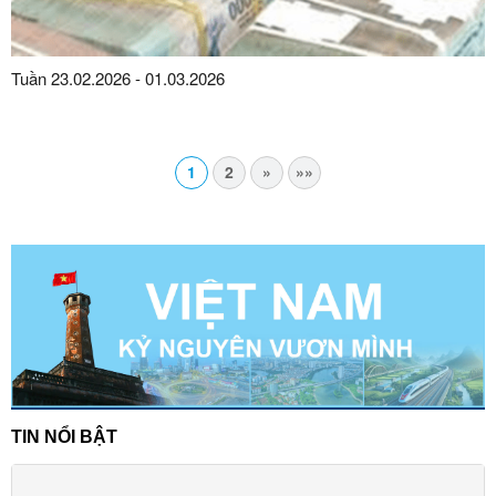
Tuần 23.02.2026 - 01.03.2026
1
2
»
»»
TIN NỔI BẬT