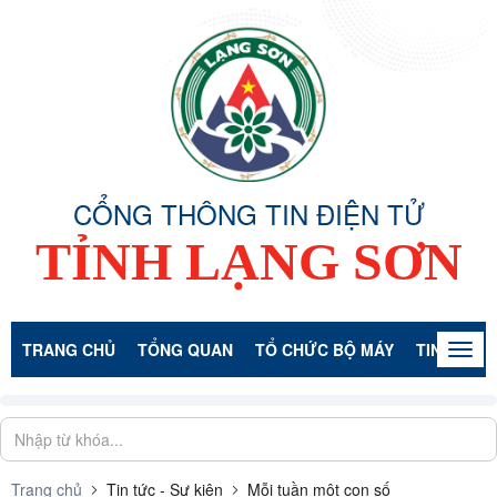
CỔNG THÔNG TIN ĐIỆN TỬ
TỈNH LẠNG SƠN
TRANG CHỦ
TỔNG QUAN
TỔ CHỨC BỘ MÁY
TIN TỨC -
Togg
navig
Trang chủ
Tin tức - Sự kiện
Mỗi tuần một con số