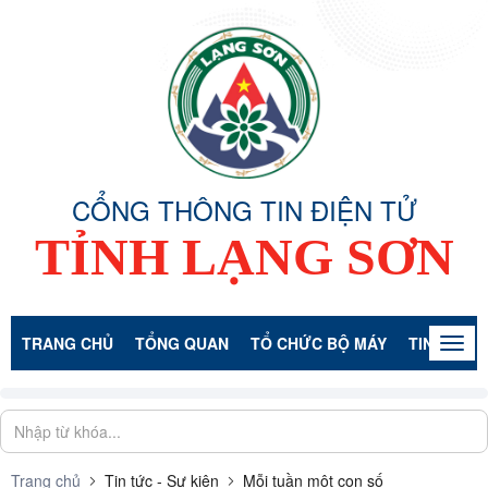
CỔNG THÔNG TIN ĐIỆN TỬ
TỈNH LẠNG SƠN
TRANG CHỦ
TỔNG QUAN
TỔ CHỨC BỘ MÁY
TIN TỨC -
Togg
navig
Trang chủ
Tin tức - Sự kiện
Mỗi tuần một con số