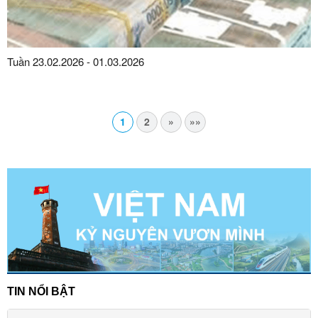
Tuần 23.02.2026 - 01.03.2026
1
2
»
»»
TIN NỔI BẬT