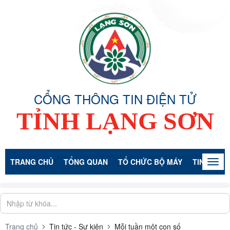
CỔNG THÔNG TIN ĐIỆN TỬ
TỈNH LẠNG SƠN
TRANG CHỦ
TỔNG QUAN
TỔ CHỨC BỘ MÁY
TIN TỨC -
Togg
navig
Trang chủ
Tin tức - Sự kiện
Mỗi tuần một con số