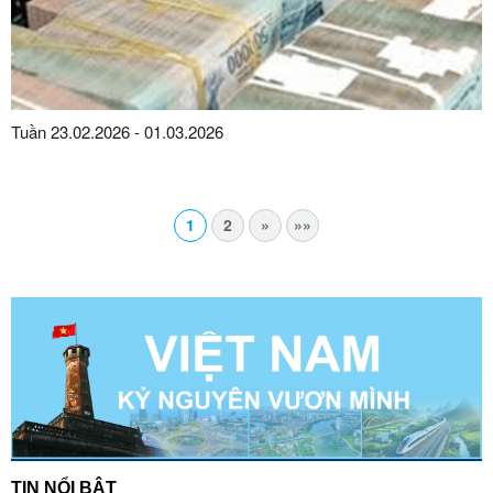
Tuần 23.02.2026 - 01.03.2026
1
2
»
»»
TIN NỔI BẬT