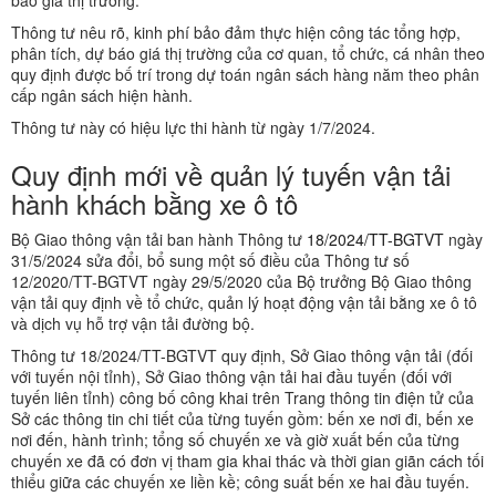
báo giá thị trường.
Thông tư nêu rõ, kinh phí bảo đảm thực hiện công tác tổng hợp,
phân tích, dự báo giá thị trường của cơ quan, tổ chức, cá nhân theo
quy định được bố trí trong dự toán ngân sách hàng năm theo phân
cấp ngân sách hiện hành.
Thông tư này có hiệu lực thi hành từ ngày 1/7/2024.
Quy định mới về quản lý tuyến vận tải
hành khách bằng xe ô tô
Bộ Giao thông vận tải ban hành Thông tư
18/2024/TT-BGTVT
ngày
31/5/2024 sửa đổi, bổ sung một số điều của Thông tư số
12/2020/TT-BGTVT ngày 29/5/2020 của Bộ trưởng Bộ Giao thông
vận tải quy định về tổ chức, quản lý hoạt động vận tải bằng xe ô tô
và dịch vụ hỗ trợ vận tải đường bộ.
Thông tư 18/2024/TT-BGTVT quy định, Sở Giao thông vận tải (đối
với tuyến nội tỉnh), Sở Giao thông vận tải hai đầu tuyến (đối với
tuyến liên tỉnh) công bố công khai trên Trang thông tin điện tử của
Sở các thông tin chi tiết của từng tuyến gồm: bến xe nơi đi, bến xe
nơi đến, hành trình; tổng số chuyến xe và giờ xuất bến của từng
chuyến xe đã có đơn vị tham gia khai thác và thời gian giãn cách tối
thiểu giữa các chuyến xe liền kề; công suất bến xe hai đầu tuyến.