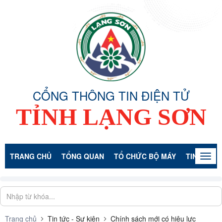
CỔNG THÔNG TIN ĐIỆN TỬ
TỈNH LẠNG SƠN
TRANG CHỦ
TỔNG QUAN
TỔ CHỨC BỘ MÁY
TIN TỨC -
Togg
navig
Trang chủ
Tin tức - Sự kiện
Chính sách mới có hiệu lực