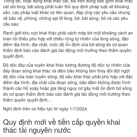
Trong đó, hoạt động khai thác cát, sỏi trên sông bao gồm khai thác
cát sỏi lòng, bãi sông phải tuân thủ quy định pháp luật về khoáng
sản, các pháp luật khác có liên quan, đáp ứng các yêu cầu chung
về bảo vệ, phòng, chống sạt lở lòng, bờ, bãi sông, hồ và các yêu
cầu sau:
Ranh giới khu vực khai thác phải cách mép bờ một khoảng cách an
toàn tối thiểu phù hợp với chiều rộng tự nhiên của lòng sông, đặc
điểm địa hình, địa chất, mức độ ổn định của bờ sông do cơ quan
thẩm định báo cáo đánh giá tác động môi trường theo thẩm quyền
quyết định.
Độ dốc đáy của tuyến khai thác tương đương độ dốc tự nhiên của
đáy đoạn sông khai thác và đảm bảo không làm thay đổi đột ngột
độ dốc của toàn tuyến sông; độ sâu khai thác phải phù hợp với đặc
điểm địa hình, địa chất của đoạn sông, bảo đảm không được hình
thành các hố xoáy hoặc gia tăng nguy cơ gây mất ổn định bờ sông
do cơ quan thẩm định báo cáo đánh giá tác động môi trường theo
thẩm quyền quyết định...
Nghị định trên có hiệu lực từ ngày 1/7/2024.
Quy định mới về tiền cấp quyền khai
thác tài nguyên nước