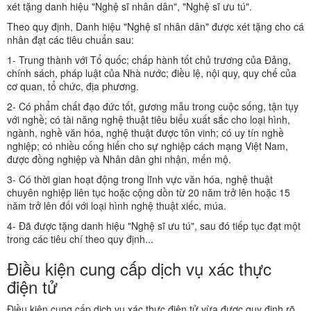
xét tặng danh hiệu "Nghệ sĩ nhân dân", "Nghệ sĩ ưu tú".
Theo quy định, Danh hiệu "Nghệ sĩ nhân dân" được xét tặng cho cá
nhân đạt các tiêu chuẩn sau:
1- Trung thành với Tổ quốc; chấp hành tốt chủ trương của Đảng,
chính sách, pháp luật của Nhà nước; điều lệ, nội quy, quy chế của
cơ quan, tổ chức, địa phương.
2- Có phẩm chất đạo đức tốt, gương mẫu trong cuộc sống, tận tụy
với nghề; có tài năng nghệ thuật tiêu biểu xuất sắc cho loại hình,
ngành, nghề văn hóa, nghệ thuật được tôn vinh; có uy tín nghề
nghiệp; có nhiều cống hiến cho sự nghiệp cách mạng Việt Nam,
được đồng nghiệp và Nhân dân ghi nhận, mến mộ.
3- Có thời gian hoạt động trong lĩnh vực văn hóa, nghệ thuật
chuyên nghiệp liên tục hoặc cộng dồn từ 20 năm trở lên hoặc 15
năm trở lên đối với loại hình nghệ thuật xiếc, múa.
4- Đã được tặng danh hiệu "Nghệ sĩ ưu tú", sau đó tiếp tục đạt một
trong các tiêu chí theo quy định...
Điều kiện cung cấp dịch vụ xác thực
điện tử
Điều kiện cung cấp dịch vụ xác thực điện tử vừa được quy định rõ