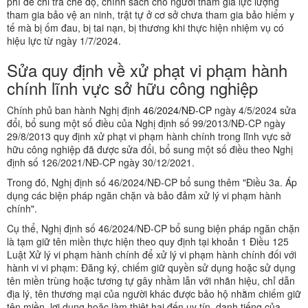
phí để chi trả chế độ, chính sách cho người tham gia lực lượng
tham gia bảo vệ an ninh, trật tự ở cơ sở chưa tham gia bảo hiểm y
tế mà bị ốm đau, bị tai nạn, bị thương khi thực hiện nhiệm vụ có
hiệu lực từ ngày 1/7/2024.
Sửa quy định về xử phạt vi phạm hành
chính lĩnh vực sở hữu công nghiệp
Chính phủ ban hành Nghị định
46/2024/NĐ-CP
ngày 4/5/2024 sửa
đổi, bổ sung một số điều của Nghị định số 99/2013/NĐ-CP ngày
29/8/2013 quy định xử phạt vi phạm hành chính trong lĩnh vực sở
hữu công nghiệp đã được sửa đổi, bổ sung một số điều theo Nghị
định số 126/2021/NĐ-CP ngày 30/12/2021.
Trong đó, Nghị định số 46/2024/NĐ-CP bổ sung thêm "Điều 3a. Áp
dụng các biện pháp ngăn chặn và bảo đảm xử lý vi phạm hành
chính".
Cụ thể, Nghị định số 46/2024/NĐ-CP bổ sung biện pháp ngăn chặn
là tạm giữ tên miền thực hiện theo quy định tại khoản 1 Điều 125
Luật Xử lý vi phạm hành chính để xử lý vi phạm hành chính đối với
hành vi vi phạm: Đăng ký, chiếm giữ quyền sử dụng hoặc sử dụng
tên miền trùng hoặc tương tự gây nhầm lẫn với nhãn hiệu, chỉ dẫn
địa lý, tên thương mại của người khác được bảo hộ nhằm chiếm giữ
tên miền, lợi dụng hoặc làm thiệt hại đến uy tín, danh tiếng của