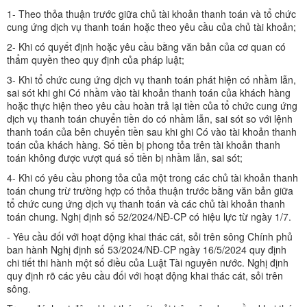
1- Theo thỏa thuận trước giữa chủ tài khoản thanh toán và tổ chức
cung ứng dịch vụ thanh toán hoặc theo yêu cầu của chủ tài khoản;
2- Khi có quyết định hoặc yêu cầu bằng văn bản của cơ quan có
thẩm quyền theo quy định của pháp luật;
3- Khi tổ chức cung ứng dịch vụ thanh toán phát hiện có nhầm lẫn,
sai sót khi ghi Có nhầm vào tài khoản thanh toán của khách hàng
hoặc thực hiện theo yêu cầu hoàn trả lại tiền của tổ chức cung ứng
dịch vụ thanh toán chuyển tiền do có nhầm lẫn, sai sót so với lệnh
thanh toán của bên chuyển tiền sau khi ghi Có vào tài khoản thanh
toán của khách hàng. Số tiền bị phong tỏa trên tài khoản thanh
toán không được vượt quá số tiền bị nhầm lẫn, sai sót;
4- Khi có yêu cầu phong tỏa của một trong các chủ tài khoản thanh
toán chung trừ trường hợp có thỏa thuận trước bằng văn bản giữa
tổ chức cung ứng dịch vụ thanh toán và các chủ tài khoản thanh
toán chung. Nghị định số 52/2024/NĐ-CP có hiệu lực từ ngày 1/7.
- Yêu cầu đối với hoạt động khai thác cát, sỏi trên sông Chính phủ
ban hành Nghị định số 53/2024/NĐ-CP ngày 16/5/2024 quy định
chi tiết thi hành một số điều của Luật Tài nguyên nước. Nghị định
quy định rõ các yêu cầu đối với hoạt động khai thác cát, sỏi trên
sông.