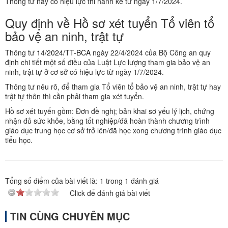
Thông tư này có hiệu lực thi hành kể từ ngày 1/7/2024.
Quy định về Hồ sơ xét tuyển Tổ viên tổ
bảo vệ an ninh, trật tự
Thông tư
14/2024/TT-BCA
ngày 22/4/2024 của Bộ Công an quy
định chi tiết một số điều của Luật Lực lượng tham gia bảo vệ an
ninh, trật tự ở cơ sở có hiệu lực từ ngày 1/7/2024.
Thông tư nêu rõ, để tham gia Tổ viên tổ bảo vệ an ninh, trật tự hay
trật tự thôn thì cần phải tham gia xét tuyển.
Hồ sơ xét tuyển gồm: Đơn đề nghị; bản khai sơ yếu lý lịch, chứng
nhận đủ sức khỏe, bằng tốt nghiệp/đã hoàn thành chương trình
giáo dục trung học cơ sở trở lên/đã học xong chương trình giáo dục
tiểu học.
Tổng số điểm của bài viết là:
1
trong
1
đánh giá
Click để đánh giá bài viết
TIN CÙNG CHUYÊN MỤC