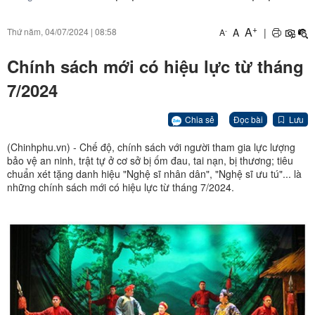
+
A
A
|
Thứ năm, 04/07/2024
|
08:58
-
A
Chính sách mới có hiệu lực từ tháng
7/2024
Chia sẻ
Đọc bài
Lưu
(Chinhphu.vn) - Chế độ, chính sách với người tham gia lực lượng
bảo vệ an ninh, trật tự ở cơ sở bị ốm đau, tai nạn, bị thương; tiêu
chuẩn xét tặng danh hiệu "Nghệ sĩ nhân dân", "Nghệ sĩ ưu tú"... là
những chính sách mới có hiệu lực từ tháng 7/2024.