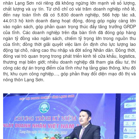
nhân Lạng Sơn nói riêng đã không ngừng lớn mạnh về số lượng,
chất lượng và uy tín. Từ chỗ chỉ có vài trăm doanh nghiệp nhỏ lẻ,
đến nay toàn tỉnh đã có 5.830 doanh nghiệp, 566 hợp tác xã,
44.013 hộ kinh doanh đang hoạt động, đóng góp ngày càng lớn
vào ngân sách, góp phần quan trọng thúc đẩy tăng trưởng GRDP
của tỉnh. Các doanh nghiệp trên địa bàn tỉnh đã đóng góp hàng
ngàn tỷ đồng vào ngân sách, chiếm tỷ trọng lớn trong nguồn thu
của tỉnh; đồng thời giải quyết việc làm ổn định cho lực lượng lao
động tại chỗ, nâng cao thu nhập và đời sống Nhân dân. Đồng thời,
đóng vai trò quan trọng trong phát triển kinh tế cửa khẩu, logistics,
thương mại biên giới; nhiều doanh nghiệp đã tham gia đầu tư, thi
công các dự án trọng điểm của tỉnh như hạ tầng giao thông, khu đô
thị, khu cụm công nghiệp…, góp phần thay đổi diện mạo đô thị và
nông thôn Lạng Sơn.