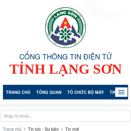
CỔNG THÔNG TIN ĐIỆN TỬ
TỈNH LẠNG SƠN
TRANG CHỦ
TỔNG QUAN
TỔ CHỨC BỘ MÁY
TIN TỨC -
Togg
navig
Trang chủ
Tin tức - Sự kiện
Tin mới