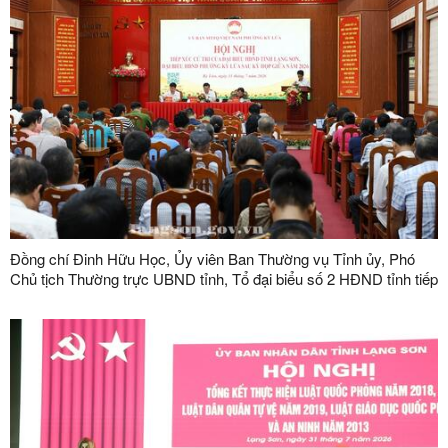
Đồng chí Đinh Hữu Học, Ủy viên Ban Thường vụ Tỉnh ủy, Phó
Chủ tịch Thường trực UBND tỉnh, Tổ đại biểu số 2 HĐND tỉnh tiếp
xúc cử tri tại phường Kỳ Lừa