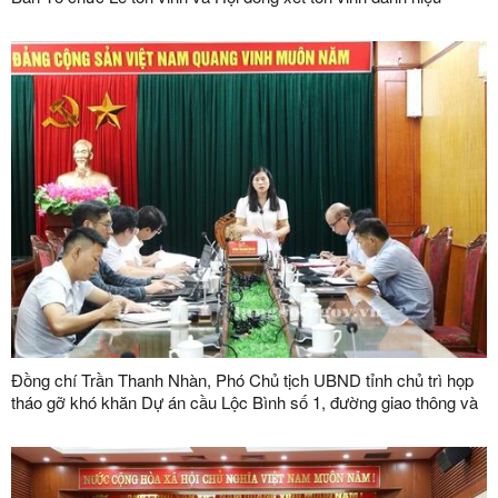
"Doanh nhân, doanh nghiệp tiêu biểu tỉnh Lạng Sơn" lần thứ V
năm 2026
Đồng chí Trần Thanh Nhàn, Phó Chủ tịch UBND tỉnh chủ trì họp
tháo gỡ khó khăn Dự án cầu Lộc Bình số 1, đường giao thông và
khu tái định cư xã Lục Thôn