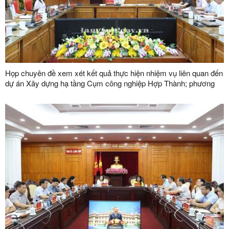
Họp chuyên đề xem xét kết quả thực hiện nhiệm vụ liên quan đến
dự án Xây dựng hạ tầng Cụm công nghiệp Hợp Thành; phương
án xử lý chuyển tiếp bồi thường các công trình hạ tầng kỹ thuật
phục vụ giải phóng mặt bằng dự án Khu công nghiệp VSIP Lạng
Sơn