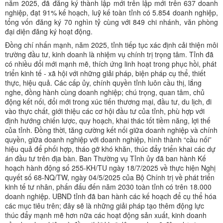
năm 2025, đã đăng ký thành lập mới trên lập mới trên 637 doanh
nghiệp, đạt 91% kế hoạch, luỹ kế toàn tỉnh có 5.854 doanh nghiệp,
tổng vốn đăng ký 70 nghìn tỷ cùng với 849 chi nhánh, văn phòng
đại diện đăng ký hoạt động.
Đồng chí nhấn mạnh, năm 2025, tỉnh tiếp tục xác định cải thiện môi
trường đầu tư, kinh doanh là nhiệm vụ chính trị trọng tâm. Tỉnh đã
có nhiều đổi mới mạnh mẽ, thích ứng linh hoạt trong phục hồi, phát
triển kinh tế - xã hội với những giải pháp, biện pháp cụ thể, thiết
thực, hiệu quả. Các cấp ủy, chính quyền tỉnh luôn cầu thị, lắng
nghe, đồng hành cùng doanh nghiệp; chú trọng, quan tâm, chủ
động kết nối, đổi mới trong xúc tiến thương mại, đầu tư, du lịch, đi
vào thực chất, giới thiệu các cơ hội đầu tư của tỉnh, phù hợp với
định hướng chiến lược, quy hoạch, khai thác tốt tiềm năng, lợi thế
của tỉnh. Đồng thời, tăng cường kết nối giữa doanh nghiệp và chính
quyền, giữa doanh nghiệp với doanh nghiệp, hình thành “cầu nối”
hiệu quả để phối hợp, tháo gỡ khó khăn, thúc đẩy triển khai các dự
án đầu tư trên địa bàn. Ban Thường vụ Tỉnh ủy đã ban hành Kế
hoạch hành động số 255-KH/TU ngày 18/7/2025 về thực hiện Nghị
quyết số 68-NQ/TW, ngày 04/5/2025 của Bộ Chính trị về phát triển
kinh tế tư nhân, phấn đấu đến năm 2030 toàn tỉnh có trên 18.000
doanh nghiệp. UBND tỉnh đã ban hành các kế hoạch để cụ thể hóa
các mục tiêu trên; đây sẽ là những giải pháp tạo thêm động lực
thúc đẩy mạnh mẽ hơn nữa các hoạt động sản xuất, kinh doanh