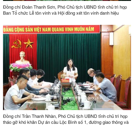
Đồng chí Đoàn Thanh Sơn, Phó Chủ tịch UBND tỉnh chủ trì họp
Ban Tổ chức Lễ tôn vinh và Hội đồng xét tôn vinh danh hiệu
"Doanh nhân, doanh nghiệp tiêu biểu tỉnh Lạng Sơn" lần thứ V
năm 2026
Đồng chí Trần Thanh Nhàn, Phó Chủ tịch UBND tỉnh chủ trì họp
tháo gỡ khó khăn Dự án cầu Lộc Bình số 1, đường giao thông và
khu tái định cư xã Lục Thôn