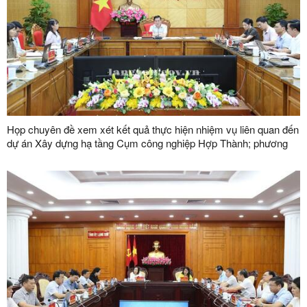
Họp chuyên đề xem xét kết quả thực hiện nhiệm vụ liên quan đến
dự án Xây dựng hạ tầng Cụm công nghiệp Hợp Thành; phương
án xử lý chuyển tiếp bồi thường các công trình hạ tầng kỹ thuật
phục vụ giải phóng mặt bằng dự án Khu công nghiệp VSIP Lạng
Sơn