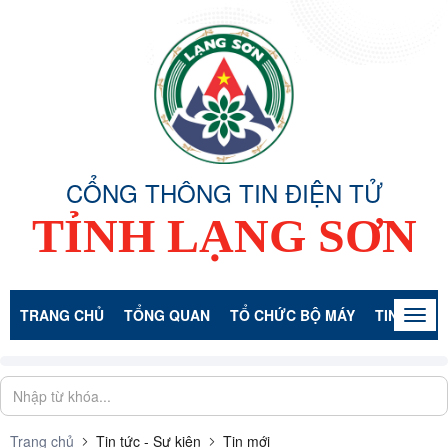
CỔNG THÔNG TIN ĐIỆN TỬ
TỈNH LẠNG SƠN
TRANG CHỦ
TỔNG QUAN
TỔ CHỨC BỘ MÁY
TIN TỨC -
Togg
navig
Trang chủ
Tin tức - Sự kiện
Tin mới