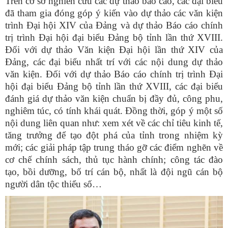
Trên cơ sở nghiên cứu các dự thảo báo cáo, các đại biểu
đã tham gia đóng góp ý kiến vào dự thảo các văn kiện
trình Đại hội XIV của Đảng và dự thảo Báo cáo chính
trị trình Đại hội đại biểu Đảng bộ tỉnh lần thứ XVIII.
Đối với dự thảo Văn kiện Đại hội lần thứ XIV của
Đảng, các đại biểu nhất trí với các nội dung dự thảo
văn kiện. Đối với dự thảo Báo cáo chính trị trình Đại
hội đại biểu Đảng bộ tỉnh lần thứ XVIII, các đại biểu
đánh giá dự thảo văn kiện chuẩn bị đầy đủ, công phu,
nghiêm túc, có tính khái quát. Đồng thời, góp ý một số
nội dung liên quan như: xem xét về các chỉ tiêu kinh tế,
tăng trưởng để tạo đột phá của tỉnh trong nhiệm kỳ
mới; các giải pháp tập trung tháo gỡ các điểm nghẽn về
cơ chế chính sách, thủ tục hành chính; công tác đào
tạo, bồi dưỡng, bố trí cán bộ, nhất là đội ngũ cán bộ
người dân tộc thiểu số…