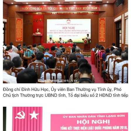
Đồng chí Đinh Hữu Học, Ủy viên Ban Thường vụ Tỉnh ủy, Phó
Chủ tịch Thường trực UBND tỉnh, Tổ đại biểu số 2 HĐND tỉnh tiếp
xúc cử tri tại phường Kỳ Lừa