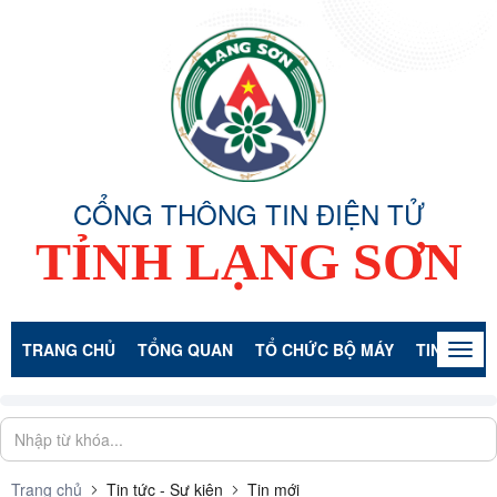
CỔNG THÔNG TIN ĐIỆN TỬ
TỈNH LẠNG SƠN
TRANG CHỦ
TỔNG QUAN
TỔ CHỨC BỘ MÁY
TIN TỨC -
Togg
navig
Trang chủ
Tin tức - Sự kiện
Tin mới