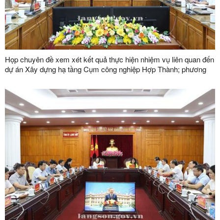
Họp chuyên đề xem xét kết quả thực hiện nhiệm vụ liên quan đến
dự án Xây dựng hạ tầng Cụm công nghiệp Hợp Thành; phương
án xử lý chuyển tiếp bồi thường các công trình hạ tầng kỹ thuật
phục vụ giải phóng mặt bằng dự án Khu công nghiệp VSIP Lạng
Sơn