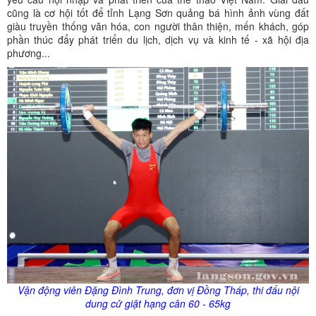
cũng là cơ hội tốt để tỉnh Lạng Sơn quảng bá hình ảnh vùng đất
giàu truyền thống văn hóa, con người thân thiện, mến khách, góp
phần thúc đẩy phát triển du lịch, dịch vụ và kinh tế - xã hội địa
phương...
Vận động viên Đặng Đình Trung, đơn vị Đồng Tháp, thi đấu nội
dung cử giật hạng cân 60 - 65
kg