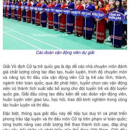
Các đoàn vận động viên dự giải
Giải Vô địch Cử tạ trẻ quốc gia là dịp để các nhà chuyên môn đánh
giá chất lượng công tác đào tạo, huấn luyện, trình độ chuyên môn
và năng lực thi đấu của vận động viên Cử tạ trẻ các tỉnh, thành,
ngành trên toàn quốc, qua đó phát hiện, tuyển chọn các vận động
viên có thành tích xuất sắc bổ sung cho đội tuyển trẻ và đội tuyển
quốc gia. Giải đấu cũng tạo điều kiện để các đoàn vận động viên,
huấn luyện viên giao lưu, học hỏi, trao đổi kinh nghiệm trong công
tác huấn luyện và thi đấu.
Đặc biệt, thông qua giải đấu này để tiếp tục duy trì và phát triển
phong trào tập luyện và thi đấu môn Cử tạ trên phạm vi toàn quốc;
từng bước nâng cao chất lượng thể thao thành tích cao, đáp ứng
yêu cầu hội nhập và phát triển của thể thao Việt Nam. Giải đấu