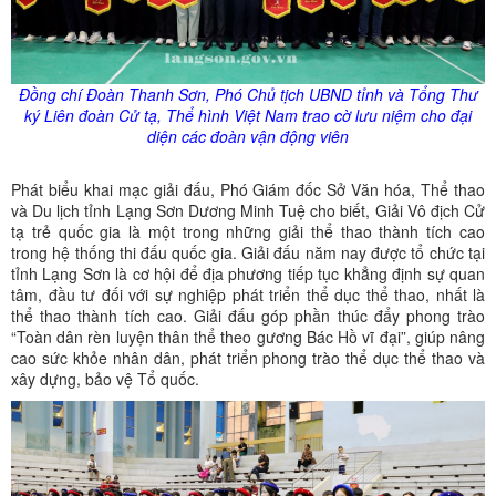
Đồng chí Đoàn Thanh Sơn, Phó Chủ tịch UBND tỉnh và Tổng Thư
ký Liên đoàn Cử tạ, Thể hình Việt Nam trao cờ lưu niệm cho đại
diện các đoàn vận động viên
Phát biểu khai mạc giải đấu, Phó Giám đốc Sở Văn hóa, Thể thao
và Du lịch tỉnh Lạng Sơn Dương Minh Tuệ cho biết, Giải Vô địch Cử
tạ trẻ quốc gia là một trong những giải thể thao thành tích cao
trong hệ thống thi đấu quốc gia. Giải đấu năm nay được tổ chức tại
tỉnh Lạng Sơn là cơ hội để địa phương tiếp tục khẳng định sự quan
tâm, đầu tư đối với sự nghiệp phát triển thể dục thể thao, nhất là
thể thao thành tích cao. Giải đấu góp phần thúc đẩy phong trào
“Toàn dân rèn luyện thân thể theo gương Bác Hồ vĩ đại”, giúp nâng
cao sức khỏe nhân dân, phát triển phong trào thể dục thể thao và
xây dựng, bảo vệ Tổ quốc.