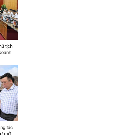
ủ tịch
 doanh
 dụng có
ng tác
tư mở
Na Dương