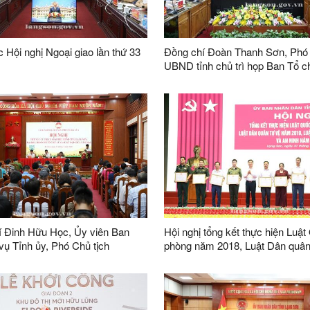
 Hội nghị Ngoại giao lần thứ 33
Đồng chí Đoàn Thanh Sơn, Phó 
UBND tỉnh chủ trì họp Ban Tổ c
tôn vinh và Hội đồng xét tôn vin
hiệu "Doanh nhân, doanh nghiệp 
tỉnh Lạng Sơn" lần thứ V năm 2
í Đinh Hữu Học, Ủy viên Ban
Hội nghị tổng kết thực hiện Luậ
ụ Tỉnh ủy, Phó Chủ tịch
phòng năm 2018, Luật Dân quân
rực UBND tỉnh, Tổ đại biểu số 2
năm 2019, Luật Giáo dục quốc 
h tiếp xúc cử tri tại phường Kỳ
an ninh năm 2013