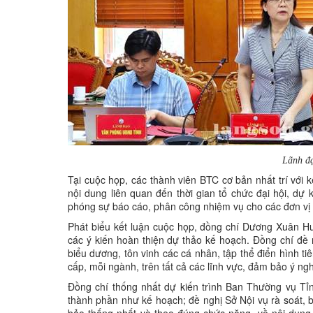
Lãnh đạ
Tại cuộc họp, các thành viên BTC cơ bản nhất trí với 
nội dung liên quan đến thời gian tổ chức đại hội, d
phóng sự báo cáo, phân công nhiệm vụ cho các đơn vị li
Phát biểu kết luận cuộc họp, đồng chí Dương Xuân Hu
các ý kiến hoàn thiện dự thảo kế hoạch. Đồng chí đề n
biểu dương, tôn vinh các cá nhân, tập thể điển hình ti
cấp, mỗi ngành, trên tất cả các lĩnh vực, đảm bảo ý nghĩ
Đồng chí thống nhất dự kiến trình Ban Thường vụ Tỉnh
thành phần như kế hoạch; đề nghị Sở Nội vụ rà soát,
bảo thống nhất và theo đúng chức năng, về nội dung 