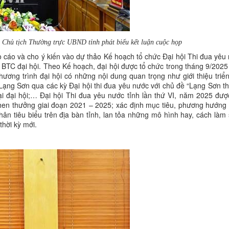
hủ tịch Thường trực UBND tỉnh phát biểu kết luận cuộc họp
 cáo và cho ý kiến vào dự thảo Kế hoạch tổ chức Đại hội Thi đua yêu 
 BTC đại hội. Theo Kế hoạch, đại hội được tổ chức trong tháng 9/2025 
hương trình đại hội có những nội dung quan trọng như giới thiệu triển
Lạng Sơn qua các kỳ Đại hội thi đua yêu nước với chủ đề “Lạng Sơn th
 tại đại hội;… Đại hội Thi đua yêu nước tỉnh lần thứ VI, năm 2025 đư
khen thưởng giai đoạn 2021 – 2025; xác định mục tiêu, phương hướng 
hân tiêu biểu trên địa bàn tỉnh, lan tỏa những mô hình hay, cách làm 
thời kỳ mới.