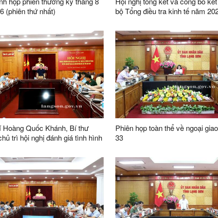
h họp phiên thường kỳ tháng 8
Hội nghị tổng kết và công bố kế
 (phiên thứ nhất)
bộ Tổng điều tra kinh tế năm 20
í Hoàng Quốc Khánh, Bí thư
Phiên họp toàn thể về ngoại giao
hủ trì hội nghị đánh giá tình hình
33
ai dự án đầu tư xây dựng trường
iên cấp tại các xã biên giới trên
ỉnh