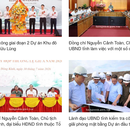
công giai đoạn 2 Dự án Khu đô
Đồng chí Nguyễn Cảnh Toàn, Ch
Hữu Lũng
UBND tỉnh làm việc với một số
nghiệp và chi nhánh tổ chức tín
vốn nhà nước trên địa bàn tỉnh
í Nguyễn Cảnh Toàn, Chủ tịch
Lãnh đạo UBND tỉnh kiểm tra cô
h, đại biểu HĐND tỉnh thuộc Tổ
giải phóng mặt bằng Dự án đầu 
số 2 tiếp xúc cử tri tại phường
rộng, nâng công suất mỏ than 