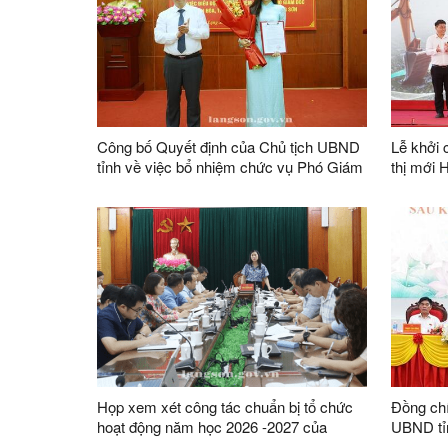
Công bố Quyết định của Chủ tịch UBND
Lễ khởi 
tỉnh về việc bổ nhiệm chức vụ Phó Giám
thị mới 
đốc Sở Văn hoá, Thể thao và Du lịch
Họp xem xét công tác chuẩn bị tổ chức
Đồng ch
hoạt động năm học 2026 -2027 của
UBND tỉn
Trường Phổ thông nội trú TH&THCS tại
đại biểu 