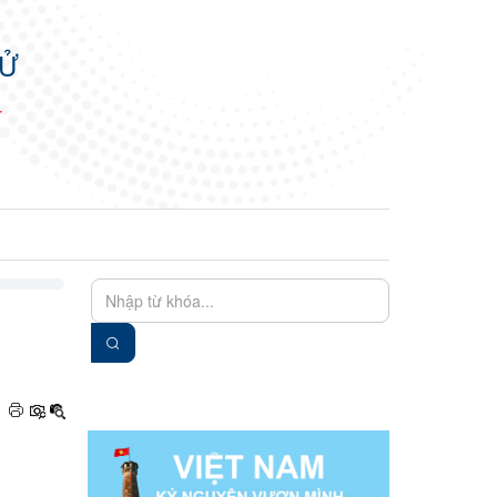
TỬ
N
EN
VIE