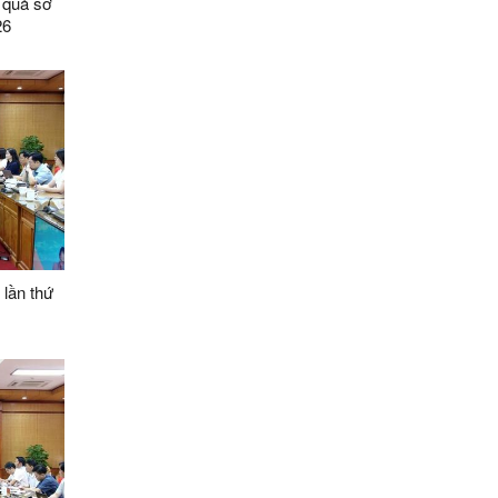
t quả sơ
26
 lần thứ