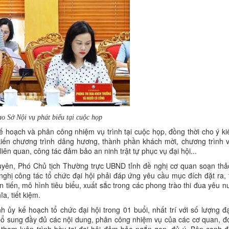
o Sở Nội vụ phát biểu tại cuộc họp
kế hoạch và phân công nhiệm vụ trình tại cuộc họp, đồng thời cho ý ki
ự kiến chương trình dâng hương, thành phần khách mời, chương trình 
ên quan, công tác đảm bảo an ninh trật tự phục vụ đại hội...
yên, Phó Chủ tịch Thường trực UBND tỉnh đề nghị cơ quan soạn thảo
ghị công tác tổ chức đại hội phải đáp ứng yêu cầu mục đích đặt ra, t
ên tiến, mô hình tiêu biểu, xuất sắc trong các phong trào thi đua yêu 
a, tiết kiệm.
 ủy kế hoạch tổ chức đại hội trong 01 buổi, nhất trí với số lượng đạ
 bổ sung đầy đủ các nội dung, phân công nhiệm vụ của các cơ quan, đ
tham luận trình bày tại đại hội đảm bảo ngắn gọn, đủ ý. Bên cạnh đ