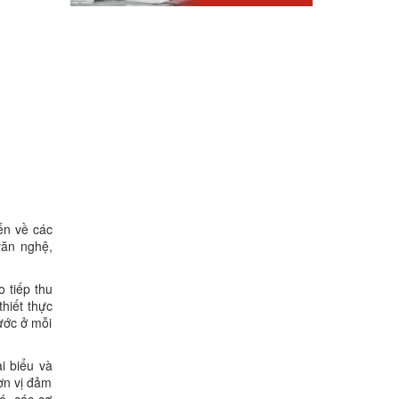
ến về các
văn nghệ,
 tiếp thu
hiết thực
nước ở mỗi
i biểu và
ơn vị đảm
ó, các cơ