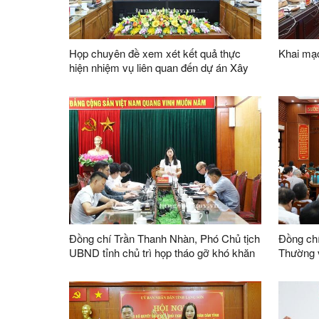
Họp chuyên đề xem xét kết quả thực
Khai mạc
hiện nhiệm vụ liên quan đến dự án Xây
dựng hạ tầng Cụm công nghiệp Hợp
Thành; phương án xử lý chuyển tiếp bồi
thường các công trình hạ tầng kỹ thuật
phục vụ giải phóng mặt bằng dự án Khu
công nghiệp VSIP Lạng Sơn
Đồng chí Trần Thanh Nhàn, Phó Chủ tịch
Đồng ch
UBND tỉnh chủ trì họp tháo gỡ khó khăn
Thường v
Dự án cầu Lộc Bình số 1, đường giao
Thường t
thông và khu tái định cư xã Lục Thôn
HĐND tỉn
Lừa