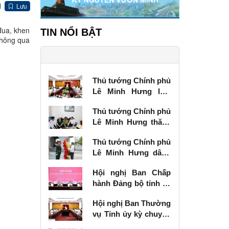
Lưu
đua, khen
TIN NỔI BẬT
thông qua
Thủ tướng Chính phủ
Lê Minh Hưng làm
việc với Ban Thường
Thủ tướng Chính phủ
vụ Tỉnh ủy Lạng Sơn
Lê Minh Hưng thăm,
tặng quà thương
Thủ tướng Chính phủ
binh tại Lạng Sơn
Lê Minh Hưng dâng
hương tưởng niệm
Hội nghị Ban Chấp
các Anh hùng liệt sĩ
hành Đảng bộ tỉnh kỳ
tại Lạng Sơn
chuyên đề
Hội nghị Ban Thường
vụ Tỉnh ủy kỳ chuyên
đề