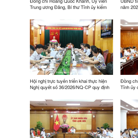
Đồng chí Hoàng Quốc Khánh, Ủy viên
UBND tỉn
Trung ương Đảng, Bí thư Tỉnh ủy kiểm
năm 2026
tra tiến độ giải phóng mặt bằng dự án
Quần thể khu du lịch sinh thái, cáp treo
Mẫu Sơn
Hội nghị trực tuyến triển khai thực hiện
Đồng ch
Nghị quyết số 36/2026/NQ-CP quy định
Tỉnh ủy c
đơn giản hóa thủ tục hành chính về mã
triển kh
số vùng trồng, mã số cơ sở đóng gói
nội trú l
địa bàn t