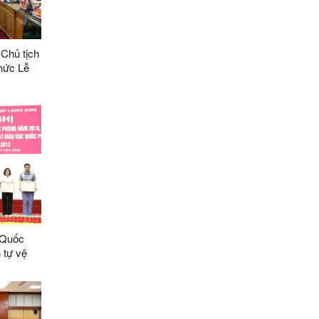
Chủ tịch
hức Lễ
h danh
tiêu biểu
026
t Quốc
 tự vệ
phòng và