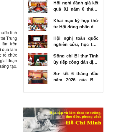
Hội nghị đánh giá kết
quả 01 năm 6 tháng
thực hiện Nghị quyết
Khai mạc kỳ họp thứ
số 57-NQ/TW
tư Hội đồng nhân dân
nước tỉnh
tỉnh khóa XVIII, nhiệm
tại Trung
Hội nghị toàn quốc
kỳ 2026 - 2031
 lãm trên
nghiên cứu, học tập,
i đua làm
quán triệt và triển
ợc tổ chức
Đồng chí Bí thư Tỉnh
khai thực hiện Nghị
giai đoạn
ủy tiếp công dân định
quyết số 10-NQ/TW
sáng tạo,
kỳ tháng 6 năm 2026
của Bộ Chính trị về
Sơ kết 6 tháng đầu
phát triển kinh tế có
năm 2026 của Ban
vốn đầu tư nước
Chỉ đạo Nhà nước
ngoài
các công trình, dự án
quan trọng quốc gia,
trọng điểm ngành
giao thông vận tải