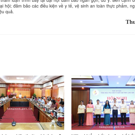
ại hội; đảm bảo các điều kiện về y tế, vệ sinh an toàn thực phẩm, ng
iệu quả.
Thu