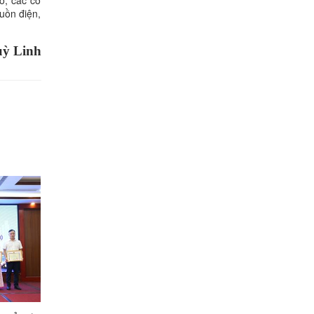
uồn điện,
ỳ Linh