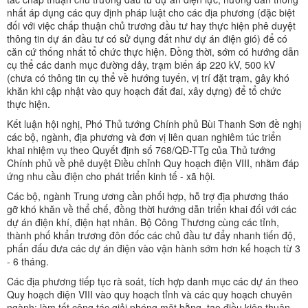
nhất áp dụng các quy định pháp luật cho các địa phương (đặc biệt
đối với việc chấp thuận chủ trương đầu tư hay thực hiện phê duyệt
thông tin dự án đầu tư có sử dụng đất như dự án điện gió) để có
căn cứ thống nhất tổ chức thực hiện. Đồng thời, sớm có hướng dẫn
cụ thể các danh mục đường dây, trạm biến áp 220 kV, 500 kV
(chưa có thông tin cụ thể về hướng tuyến, vị trí đặt trạm, gây khó
khăn khi cập nhật vào quy hoạch đất đai, xây dựng) để tổ chức
thực hiện.
Kết luận hội nghị, Phó Thủ tướng Chính phủ Bùi Thanh Sơn đề nghị
các bộ, ngành, địa phương và đơn vị liên quan nghiêm túc triển
khai nhiệm vụ theo Quyết định số 768/QĐ-TTg của Thủ tướng
Chính phủ về phê duyệt Điều chỉnh Quy hoạch điện VIII, nhằm đáp
ứng nhu cầu điện cho phát triển kinh tế - xã hội.
Các bộ, ngành Trung ương cần phối hợp, hỗ trợ địa phương tháo
gỡ khó khăn về thể chế, đồng thời hướng dẫn triển khai đối với các
dự án điện khí, điện hạt nhân. Bộ Công Thương cùng các tỉnh,
thành phố khẩn trương đôn đốc các chủ đầu tư đẩy nhanh tiến độ,
phấn đấu đưa các dự án điện vào vận hành sớm hơn kế hoạch từ 3
- 6 tháng.
Các địa phương tiếp tục rà soát, tích hợp danh mục các dự án theo
Quy hoạch điện VIII vào quy hoạch tỉnh và các quy hoạch chuyên
ngành; làm tốt công tác giải phóng mặt bằng, tạo điều kiện thuận