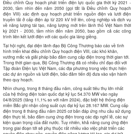
Điều chỉnh Quy hoạch phát triển điện lực quốc gia thời kỳ 2021 -
2030, tầm nhìn đến năm 2050 (gọi tắt là Điều chỉnh Quy hoạch
điện VIII) xác định quy hoạch phát triển nguồn điện và lưới điện
truyền tải ở cấp điện áp từ 220 kV trở lên, công nghiệp và dịch vụ
về năng lượng tái tạo, năng lượng mới trên lãnh thổ Việt Nam thời
kỳ 2021 - 2030, tầm nhìn đến năm 2050, bao gồm cả các công
trình liên kết lưới điện với các quốc gia láng giềng.
Tại hội nghị, đại diện lãnh đạo Bộ Công Thương báo cáo về tình
hình triển khai điều chỉnh Quy hoạch điện VIII, các khó khăn,
vướng mắc và giải pháp bảo đảm cung cấp điện trong thời gian tới.
Trong thời gian qua, Bộ Công Thương đã có nhiều chỉ đạo đối với
Tập đoàn Điện lực Việt Nam, các địa phương trong việc thực hiện
các dự án nguồn và lưới điện, bảo đảm tiến độ đưa vào vận hành
theo quy hoạch.
Nhìn chung, trong 8 tháng đầu năm, công suất tiêu thụ lớn nhất
của hệ thống điện toàn quốc đạt kỷ lục 54.370 MW vào ngày
04/8/2025 (tăng 11,1% so với năm 2024), đặc biệt hệ thống điện
miền Bắc ghi nhận công suất cực đại kỷ lục 28.167 MW. Cung cấp
điện trong 8 tháng đầu năm 2025 cơ bản đáp ứng nhu cầu sử dụng
điện thực tế, bảo đảm cung ứng điện trong các dịp nghỉ lễ, các sự
kiện quan trọng của đất nước. Tuy nhiên, khả năng cung ứng điện
trong giai đoạn tới sẽ phụ thuộc rất nhiều vào việc phát triển các
nguồn điện chạy nền, nguồn điện năng lượng tái tạo, pin dự trữ,