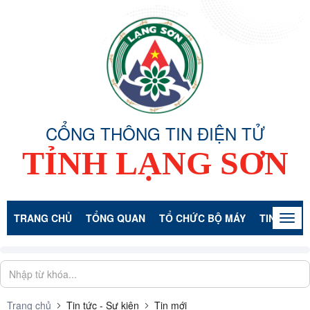
CỔNG THÔNG TIN ĐIỆN TỬ
TỈNH LẠNG SƠN
TRANG CHỦ
TỔNG QUAN
TỔ CHỨC BỘ MÁY
TIN TỨC -
Togg
navig
Trang chủ
Tin tức - Sự kiện
Tin mới