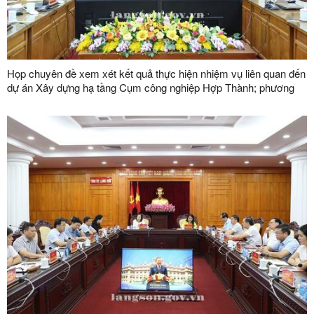
Họp chuyên đề xem xét kết quả thực hiện nhiệm vụ liên quan đến
dự án Xây dựng hạ tầng Cụm công nghiệp Hợp Thành; phương
án xử lý chuyển tiếp bồi thường các công trình hạ tầng kỹ thuật
phục vụ giải phóng mặt bằng dự án Khu công nghiệp VSIP Lạng
Sơn