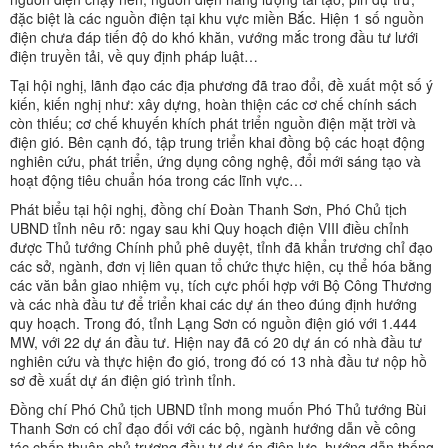
đặc biệt là các nguồn điện tại khu vực miền Bắc. Hiện 1 số nguồn
điện chưa đáp tiến độ do khó khăn, vướng mắc trong đầu tư lưới
điện truyền tải, về quy định pháp luật…
Tại hội nghị, lãnh đạo các địa phương đã trao đổi, đề xuất một số ý
kiến, kiến nghị như: xây dựng, hoàn thiện các cơ chế chính sách
còn thiếu; cơ chế khuyến khích phát triển nguồn điện mặt trời và
điện gió. Bên cạnh đó, tập trung triển khai đồng bộ các hoạt động
nghiên cứu, phát triển, ứng dụng công nghệ, đổi mới sáng tạo và
hoạt động tiêu chuẩn hóa trong các lĩnh vực…
Phát biểu tại hội nghị, đồng chí Đoàn Thanh Sơn, Phó Chủ tịch
UBND tỉnh nêu rõ: ngay sau khi Quy hoạch điện VIII điều chỉnh
được Thủ tướng Chính phủ phê duyệt, tỉnh đã khẩn trương chỉ đạo
các sở, ngành, đơn vị liên quan tổ chức thực hiện, cụ thể hóa bằng
các văn bản giao nhiệm vụ, tích cực phối hợp với Bộ Công Thương
và các nhà đầu tư để triển khai các dự án theo đúng định hướng
quy hoạch. Trong đó, tỉnh Lạng Sơn có nguồn điện gió với 1.444
MW, với 22 dự án đầu tư. Hiện nay đã có 20 dự án có nhà đầu tư
nghiên cứu và thực hiện đo gió, trong đó có 13 nhà đầu tư nộp hồ
sơ đề xuất dự án điện gió trình tỉnh.
Đồng chí Phó Chủ tịch UBND tỉnh mong muốn Phó Thủ tướng Bùi
Thanh Sơn có chỉ đạo đối với các bộ, ngành hướng dẫn về công
tác chấp thuận chủ trương đầu tư dự án điện lực, hướng dẫn thống