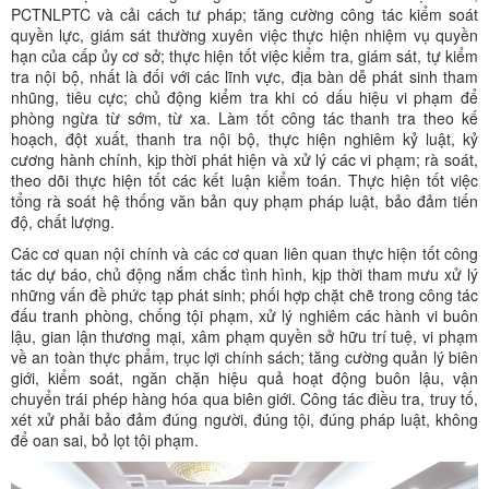
PCTNLPTC và cải cách tư pháp; tăng cường công tác kiểm soát
quyền lực, giám sát thường xuyên việc thực hiện nhiệm vụ quyền
hạn của cấp ủy cơ sở; thực hiện tốt việc kiểm tra, giám sát, tự kiểm
tra nội bộ, nhất là đối với các lĩnh vực, địa bàn dễ phát sinh tham
nhũng, tiêu cực; chủ động kiểm tra khi có dấu hiệu vi phạm để
phòng ngừa từ sớm, từ xa. Làm tốt công tác thanh tra theo kế
hoạch, đột xuất, thanh tra nội bộ, thực hiện nghiêm kỷ luật, kỷ
cương hành chính, kịp thời phát hiện và xử lý các vi phạm; rà soát,
theo dõi thực hiện tốt các kết luận kiểm toán. Thực hiện tốt việc
tổng rà soát hệ thống văn bản quy phạm pháp luật, bảo đảm tiến
độ, chất lượng.
Các cơ quan nội chính và các cơ quan liên quan thực hiện tốt công
tác dự báo, chủ động nắm chắc tình hình, kịp thời tham mưu xử lý
những vấn đề phức tạp phát sinh; phối hợp chặt chẽ trong công tác
đấu tranh phòng, chống tội phạm, xử lý nghiêm các hành vi buôn
lậu, gian lận thương mại, xâm phạm quyền sở hữu trí tuệ, vi phạm
về an toàn thực phẩm, trục lợi chính sách; tăng cường quản lý biên
giới, kiểm soát, ngăn chặn hiệu quả hoạt động buôn lậu, vận
chuyển trái phép hàng hóa qua biên giới. Công tác điều tra, truy tố,
xét xử phải bảo đảm đúng người, đúng tội, đúng pháp luật, không
để oan sai, bỏ lọt tội phạm.