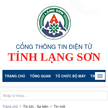
CỔNG THÔNG TIN ĐIỆN TỬ
TỈNH LẠNG SƠN
TRANG CHỦ
TỔNG QUAN
TỔ CHỨC BỘ MÁY
TIN TỨC -
Togg
navig
Trang chủ
Tin tức - Sự kiện
Tin mới