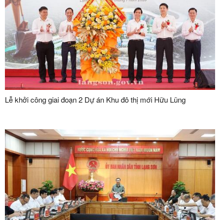
Lễ khởi công giai đoạn 2 Dự án Khu đô thị mới Hữu Lũng