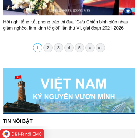
Hội nghị tổng kết phong trào thi đua “Cựu Chiến binh giúp nhau
giảm nghèo, làm kinh tế giỏi” lần thứ VI, giai đoạn 2021-2026
1
2
3
4
5
»
»»
TIN NỔI BẬT
Đã kết nối EMC