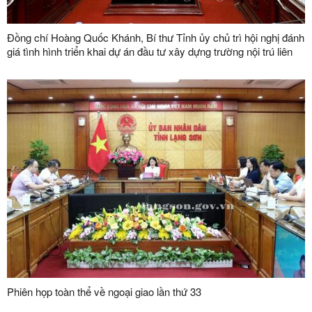
Đồng chí Hoàng Quốc Khánh, Bí thư Tỉnh ủy chủ trì hội nghị đánh
giá tình hình triển khai dự án đầu tư xây dựng trường nội trú liên
cấp tại các xã biên giới trên địa bàn tỉnh
Phiên họp toàn thể về ngoại giao lần thứ 33