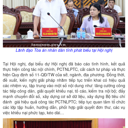
Lãnh đạo
Tòa
án nhân dân tỉnh phát biểu tại Hội nghị
Tại Hội nghị, đại biểu dự Hội nghị đã báo cáo tình hình, kết quả
thực hiện công tác nội chính, PCTNLPTC, cải cách tư pháp và thực
hiện Quy định số 11-QĐ/TW của sở, ngành, địa phương. Đồng thời,
đề xuất, kiến nghị giải pháp nhằm tiếp tục triển khai có hiệu quả
các nhiệm vụ, tập trung vào một số nội dung như: tăng cường công
tác tiếp công dân, giải quyết khiếu nại, tố cáo, kiểm tra nội bộ; đẩy
mạnh chuyển đổi số, xây dựng cơ sở dữ liệu, xây dựng Bộ tiêu chí
đánh giá hiệu quả công tác PCTNLPTC; tiếp tục quan tâm tổ chức
các lớp tập huấn, hướng dẫn, phối hợp giải quyết đơn thư, các vụ
việc khiếu nại phức tạp, kéo dài…