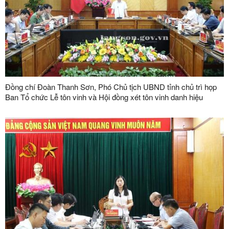
Đồng chí Đoàn Thanh Sơn, Phó Chủ tịch UBND tỉnh chủ trì họp
Ban Tổ chức Lễ tôn vinh và Hội đồng xét tôn vinh danh hiệu
"Doanh nhân, doanh nghiệp tiêu biểu tỉnh Lạng Sơn" lần thứ V
năm 2026