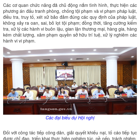
Các cơ quan chức năng đã chủ động nắm tình hình, thực hiện các
phương án đấu tranh phòng, chống tội phạm và vi phạm pháp luật,
điều tra, truy tố, xét xử bảo đảm đúng các quy định của pháp luật,
không xảy ra oan, sai, bỏ lọt tội phạm; đồng thời, tăng cường kiểm
tra, xử lý các hành vi buôn lậu, gian lận thương mại, hàng gia, hàng
kém chất lượng, xâm phạm quyền sở hữu trí tuệ, xử lý nghiêm các
hành vi vi phạm.
Các đại biểu dự Hội nghị
Đối với công tác tiếp công dân, giải quyết khiếu nại, tố cáo tiếp tục
được chỉ đạo, triển khai thực hiện nghiêm túc, nề nếp, trách nhiệm,