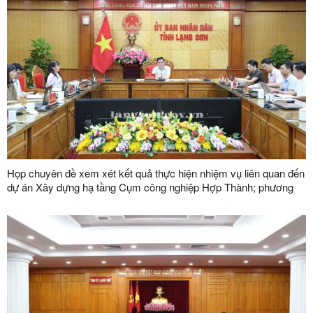
Họp chuyên đề xem xét kết quả thực hiện nhiệm vụ liên quan đến
dự án Xây dựng hạ tầng Cụm công nghiệp Hợp Thành; phương
án xử lý chuyển tiếp bồi thường các công trình hạ tầng kỹ thuật
phục vụ giải phóng mặt bằng dự án Khu công nghiệp VSIP Lạng
Sơn