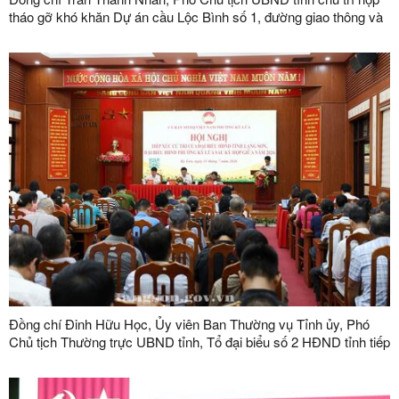
tháo gỡ khó khăn Dự án cầu Lộc Bình số 1, đường giao thông và
khu tái định cư xã Lục Thôn
Đồng chí Đinh Hữu Học, Ủy viên Ban Thường vụ Tỉnh ủy, Phó
Chủ tịch Thường trực UBND tỉnh, Tổ đại biểu số 2 HĐND tỉnh tiếp
xúc cử tri tại phường Kỳ Lừa