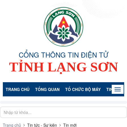
CỔNG THÔNG TIN ĐIỆN TỬ
TỈNH LẠNG SƠN
TRANG CHỦ
TỔNG QUAN
TỔ CHỨC BỘ MÁY
TIN TỨC -
Togg
navig
Trang chủ
Tin tức - Sự kiện
Tin mới