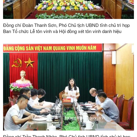
Đồng chí Đoàn Thanh Sơn, Phó Chủ tịch UBND tỉnh chủ trì họp
Ban Tổ chức Lễ tôn vinh và Hội đồng xét tôn vinh danh hiệu
"Doanh nhân, doanh nghiệp tiêu biểu tỉnh Lạng Sơn" lần thứ V
năm 2026
Đồng chí Trần Thanh Nhàn, Phó Chủ tịch UBND tỉnh chủ trì họp