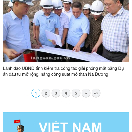
Lãnh đạo UBND tỉnh kiểm tra công tác giải phóng mặt bằng Dự
án đầu tư mở rộng, nâng công suất mỏ than Na Dương
1
2
3
4
5
»
»»