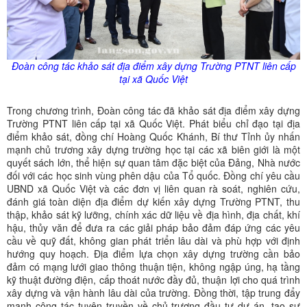
Đoàn công tác khảo sát địa điểm xây dựng Trường PTNT liên cấp
tại xã Quốc Việt
Trong chương trình, Đoàn công tác đã khảo sát địa điểm xây dựng
Trường PTNT liên cấp tại xã Quốc Việt. Phát biểu chỉ đạo tại địa
điểm khảo sát, đồng chí Hoàng Quốc Khánh, Bí thư Tỉnh ủy nhấn
mạnh chủ trương xây dựng trường học tại các xã biên giới là một
quyết sách lớn, thể hiện sự quan tâm đặc biệt của Đảng, Nhà nước
đối với các học sinh vùng phên dậu của Tổ quốc. Đồng chí yêu cầu
UBND xã Quốc Việt và các đơn vị liên quan rà soát, nghiên cứu,
đánh giá toàn diện địa điểm dự kiến xây dựng Trường PTNT, thu
thập, khảo sát kỹ lưỡng, chính xác dữ liệu về địa hình, địa chất, khí
hậu, thủy văn để đưa ra các giải pháp bảo đảm đáp ứng các yêu
cầu về quỹ đất, không gian phát triển lâu dài và phù hợp với định
hướng quy hoạch. Địa điểm lựa chọn xây dựng trường cần bảo
đảm có mạng lưới giao thông thuận tiện, không ngập úng, hạ tầng
kỹ thuật đường điện, cấp thoát nước đầy đủ, thuận lợi cho quá trình
xây dựng và vận hành lâu dài của trường. Đồng thời, tập trung đẩy
mạnh công tác tuyên truyền về chủ trương đầu tư dự án, tạo sự