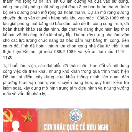
thành mở rộng từ 04 làn lên 06 làn đường và đưa vào sử dụng,
công tác giải phóng mặt bằng giai đoạn 2 cơ bản hoàn thành, toàn
bộ nền đường phần mở rộng đã hoàn thành. Dự án mở rộng đường
chuyên dụng vận chuyển hàng hóa khu vực mốc 1088/2-1089 công
tác giải phóng mặt bằng cơ bảo đảm bảo để thi công công trình, đã
hoàn thành khảo sát địa hình, địa chất và đang thực hiện lập thiết
kế bản vẽ thi công, triển khai xây lắp. Dự án xây dựng nhà làm việc
cho các lực lượng chức năng đã bảo đảm mặt bằng thi công. Bên
cạnh đó, tỉnh đã hoàn thành lựa chọn xong nhà đầu tư triển khai
thực hiện Đề án tại mốc1088/2-1089 và Đề án tại mốc 1119 –
1120.
Tại buổi làm việc, các đại biểu đã thảo luận, trao đổi về nội dung
công việc đã triển khai, những khó khăn trong quá trình thực hiện
Đề án thí điểm xây dựng cửa khẩu thông minh liên quan đến
phương thức vận hành, vận chuyển hàng hóa, quy trình kiểm tra
kiểm soát, xây dựng mô hình trung tâm điều hành và những vướng
mắc về vấn đề pháp lý,…