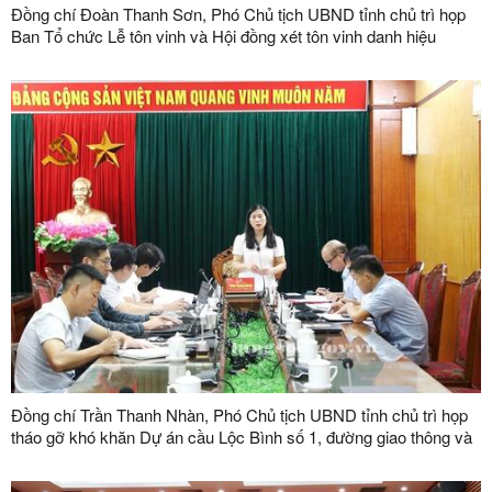
Đồng chí Đoàn Thanh Sơn, Phó Chủ tịch UBND tỉnh chủ trì họp
Ban Tổ chức Lễ tôn vinh và Hội đồng xét tôn vinh danh hiệu
"Doanh nhân, doanh nghiệp tiêu biểu tỉnh Lạng Sơn" lần thứ V
năm 2026
Đồng chí Trần Thanh Nhàn, Phó Chủ tịch UBND tỉnh chủ trì họp
tháo gỡ khó khăn Dự án cầu Lộc Bình số 1, đường giao thông và
khu tái định cư xã Lục Thôn