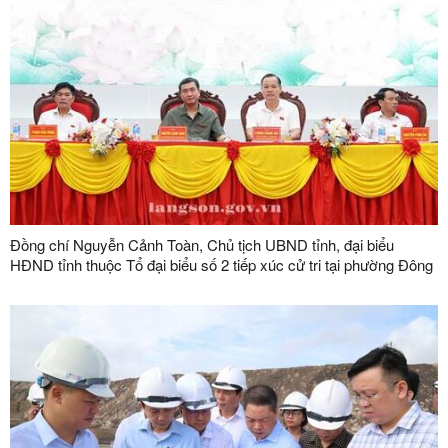
Đồng chí Nguyễn Cảnh Toàn, Chủ tịch UBND tỉnh, đại biểu
HĐND tỉnh thuộc Tổ đại biểu số 2 tiếp xúc cử tri tại phường Đông
Kinh