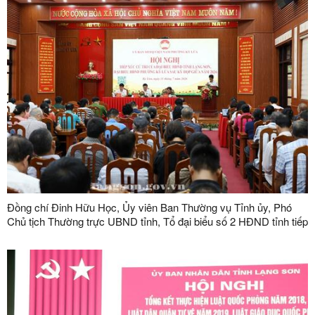
Đồng chí Đinh Hữu Học, Ủy viên Ban Thường vụ Tỉnh ủy, Phó
Chủ tịch Thường trực UBND tỉnh, Tổ đại biểu số 2 HĐND tỉnh tiếp
xúc cử tri tại phường Kỳ Lừa