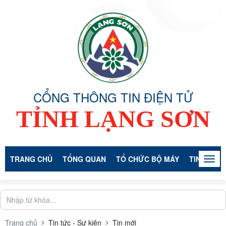
CỔNG THÔNG TIN ĐIỆN TỬ
TỈNH LẠNG SƠN
TRANG CHỦ
TỔNG QUAN
TỔ CHỨC BỘ MÁY
TIN TỨC -
Togg
navig
Trang chủ
Tin tức - Sự kiện
Tin mới