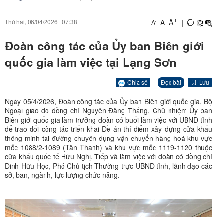
+
A
A
|
Thứ hai, 06/04/2026
|
07:38
-
A
Đoàn công tác của Ủy ban Biên giới
quốc gia làm việc tại Lạng Sơn
Chia sẻ
Đọc bài
Lưu
Ngày 05/4/2026, Đoàn công tác của Ủy ban Biên giới quốc gia, Bộ
Ngoại giao do đồng chí Nguyễn Đăng Thắng, Chủ nhiệm Ủy ban
Biên giới quốc gia làm trưởng đoàn có buổi làm việc với UBND tỉnh
để trao đổi công tác triển khai Đề án thí điểm xây dựng cửa khẩu
thông minh tại đường chuyên dụng vận chuyển hàng hoá khu vực
mốc 1088/2-1089 (Tân Thanh) và khu vực mốc 1119-1120 thuộc
cửa khẩu quốc tế Hữu Nghị. Tiếp và làm việc với đoàn có đồng chí
Đinh Hữu Học, Phó Chủ tịch Thường trực UBND tỉnh, lãnh đạo các
sở, ban, ngành, lực lượng chức năng.