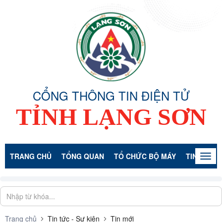
CỔNG THÔNG TIN ĐIỆN TỬ
TỈNH LẠNG SƠN
TRANG CHỦ
TỔNG QUAN
TỔ CHỨC BỘ MÁY
TIN TỨC -
Togg
navig
Trang chủ
Tin tức - Sự kiện
Tin mới