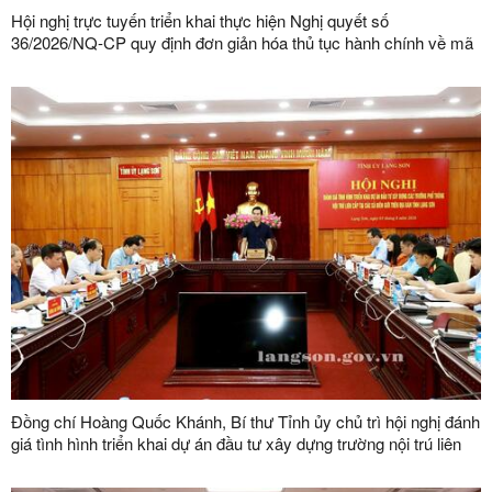
Hội nghị trực tuyến triển khai thực hiện Nghị quyết số
36/2026/NQ-CP quy định đơn giản hóa thủ tục hành chính về mã
số vùng trồng, mã số cơ sở đóng gói
Đồng chí Hoàng Quốc Khánh, Bí thư Tỉnh ủy chủ trì hội nghị đánh
giá tình hình triển khai dự án đầu tư xây dựng trường nội trú liên
cấp tại các xã biên giới trên địa bàn tỉnh