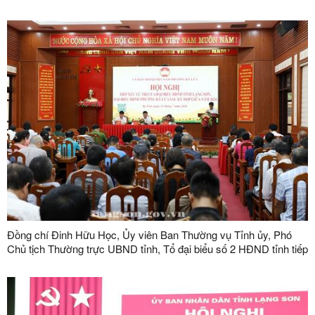
khu tái định cư xã Lục Thôn
Đồng chí Đinh Hữu Học, Ủy viên Ban Thường vụ Tỉnh ủy, Phó
Chủ tịch Thường trực UBND tỉnh, Tổ đại biểu số 2 HĐND tỉnh tiếp
xúc cử tri tại phường Kỳ Lừa