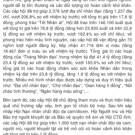
người dễ bị tổn thương và các đối tượng có hoàn cảnh khó khăn.
Các cấp hội đã trợ giúp 2.376 lượt địa chỉ nhân đạo (tăng 1.237 địa
chỉ, vượt 206,8% so với nhiệm kỳ trước) với tổng trị giá trên 17,8 tỷ
đồng; phong trào “Tết Nhân ái”, Hội đã trao trên 146.100 suất quà
với tổng trị giá trên 78,8 tỷ đồng (tăng hơn 23.830 suất và trên 22,6
tỷ đồng so với nhiệm kỳ trước, vượt 162,4% so với chỉ tiêu); về
phong trào hiến máu tình nguyện, các cấp hội đã vận động gần 70
nghìn lượt người đăng ký, tiếp nhận 41.716 đơn vị máu (tăng
18.467 đơn vị máu so với nhiệm kỳ trước). Tổng giá trị các hoạt
động của “Tháng Nhân đạo” trong nhiệm kỳ đạt 41,4 tỷ đồng (tăng
23,4 tỷ đồng so với nhiệm kỳ trước, vượt 165,6% so với chỉ tiêu);
tổng giá trị các hoạt động chăm sóc sức khỏe Nhân dân trong
nhiệm kỳ đạt trên 23,8 tỷ đồng, tăng 1,9 tỷ đồng so với nhiệm kỳ
trước. Nhiều mô hình nhân đạo được xây dựng và duy trì hiệu quả
như: “Địa chỉ nhân đạo”, “Chợ nhân đạo”, “Gian hàng 0 đồng”, “Nồi
cháo tình thương”, “Ngân hàng máu sống”,…
Bên cạnh đó, các cấp Hội đã chủ động tham mưu và thực hiện hiệu
quả chủ trương sắp xếp, tinh gọn tổ chức bộ máy. Sau khi sáp
nhập Hội Nạn nhân chất độc da cam/dioxin, Hội Người mù và Hội
Bảo trợ người khuyết tật và Bảo vệ quyền trẻ em về Hội CTĐ tỉnh,
các cấp Hội đã trợ giúp trên 1.000 lượt nạn nhân chất độc da cam,
người mù, người khuyết tật và trẻ mồ côi có hoàn cảnh khó khăn
với tổng giá trị trên 1 tỷ đồng.