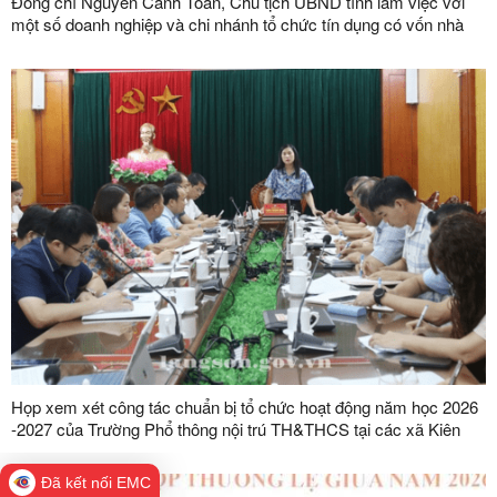
Đồng chí Nguyễn Cảnh Toàn, Chủ tịch UBND tỉnh làm việc với
một số doanh nghiệp và chi nhánh tổ chức tín dụng có vốn nhà
nước trên địa bàn tỉnh
Họp xem xét công tác chuẩn bị tổ chức hoạt động năm học 2026
-2027 của Trường Phổ thông nội trú TH&THCS tại các xã Kiên
Mộc, Khuất Xá, Mẫu Sơn, Quốc Khánh
Đã kết nối EMC