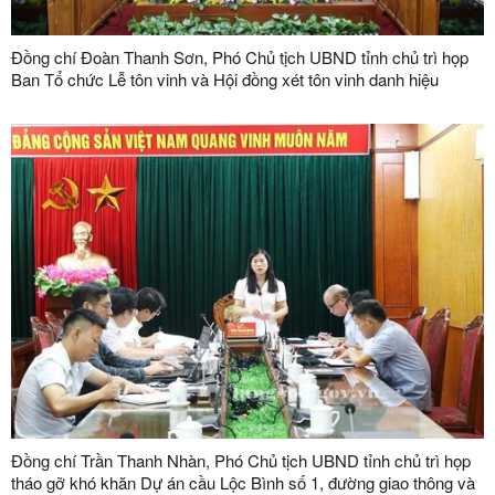
Đồng chí Đoàn Thanh Sơn, Phó Chủ tịch UBND tỉnh chủ trì họp
Ban Tổ chức Lễ tôn vinh và Hội đồng xét tôn vinh danh hiệu
"Doanh nhân, doanh nghiệp tiêu biểu tỉnh Lạng Sơn" lần thứ V
năm 2026
Đồng chí Trần Thanh Nhàn, Phó Chủ tịch UBND tỉnh chủ trì họp
tháo gỡ khó khăn Dự án cầu Lộc Bình số 1, đường giao thông và