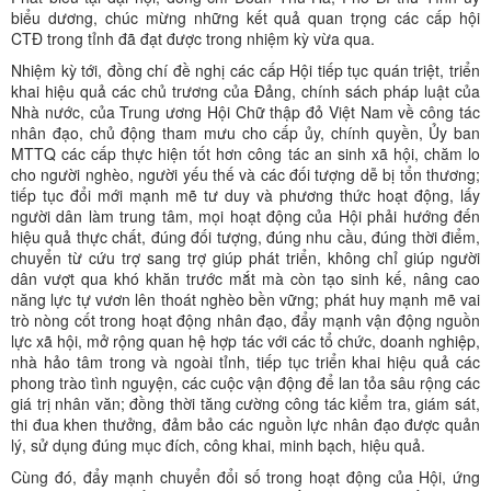
biểu dương, chúc mừng những kết quả quan trọng các cấp hội
CTĐ trong tỉnh đã đạt được trong nhiệm kỳ vừa qua.
Nhiệm kỳ tới, đồng chí đề nghị các cấp Hội tiếp tục quán triệt, triển
khai hiệu quả các chủ trương của Đảng, chính sách pháp luật của
Nhà nước, của Trung ương Hội Chữ thập đỏ Việt Nam về công tác
nhân đạo, chủ động tham mưu cho cấp ủy, chính quyền, Ủy ban
MTTQ các cấp thực hiện tốt hơn công tác an sinh xã hội, chăm lo
cho người nghèo, người yếu thế và các đối tượng dễ bị tổn thương;
tiếp tục đổi mới mạnh mẽ tư duy và phương thức hoạt động, lấy
người dân làm trung tâm, mọi hoạt động của Hội phải hướng đến
hiệu quả thực chất, đúng đối tượng, đúng nhu cầu, đúng thời điểm,
chuyển từ cứu trợ sang trợ giúp phát triển, không chỉ giúp người
dân vượt qua khó khăn trước mắt mà còn tạo sinh kế, nâng cao
năng lực tự vươn lên thoát nghèo bền vững; phát huy mạnh mẽ vai
trò nòng cốt trong hoạt động nhân đạo, đẩy mạnh vận động nguồn
lực xã hội, mở rộng quan hệ hợp tác với các tổ chức, doanh nghiệp,
nhà hảo tâm trong và ngoài tỉnh, tiếp tục triển khai hiệu quả các
phong trào tình nguyện, các cuộc vận động để lan tỏa sâu rộng các
giá trị nhân văn; đồng thời tăng cường công tác kiểm tra, giám sát,
thi đua khen thưởng, đảm bảo các nguồn lực nhân đạo được quản
lý, sử dụng đúng mục đích, công khai, minh bạch, hiệu quả.
Cùng đó, đẩy mạnh chuyển đổi số trong hoạt động của Hội, ứng