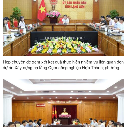
Họp chuyên đề xem xét kết quả thực hiện nhiệm vụ liên quan đến
dự án Xây dựng hạ tầng Cụm công nghiệp Hợp Thành; phương
án xử lý chuyển tiếp bồi thường các công trình hạ tầng kỹ thuật
phục vụ giải phóng mặt bằng dự án Khu công nghiệp VSIP Lạng
Sơn