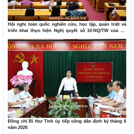
Hội nghị toàn quốc nghiên cứu, học tập, quán triệt và
triển khai thực hiện Nghị quyết số 10-NQ/TW của Bộ
Chính trị về phát triển kinh tế có vốn đầu tư nước ngoài
Đồng chí Bí thư Tỉnh ủy tiếp công dân định kỳ tháng 6
năm 2026