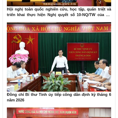
Hội nghị toàn quốc nghiên cứu, học tập, quán triệt và
triển khai thực hiện Nghị quyết số 10-NQ/TW của Bộ
Chính trị về phát triển kinh tế có vốn đầu tư nước ngoài
Đồng chí Bí thư Tỉnh ủy tiếp công dân định kỳ tháng 6
năm 2026