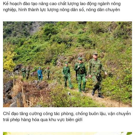
Kế hoạch đào tạo nâng cao chất lượng lao động ngành nông
nghiệp, hình thành lực lượng nông dân số, nông dân chuyên
nghiệp và đội ngũ quản trị hợp tác xã hiện đại trên địa bàn tỉnh
năm 2026
Chỉ đạo tăng cường công tác phòng, chống buôn lậu, vận chuyển
trái phép hàng hóa qua khu vực biên giới