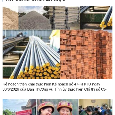
Kế hoạch triển khai thực hiện Kế hoạch số 47-KH/TU ngày
30/6/2026 của Ban Thường vụ Tỉnh ủy thực hiện Chỉ thị số 03-
CT/TW ngày 03/02/2026 của Ban Bí thư về tăng cường sự lãnh
đạo của Đảng đối với công tác quản lý, phát triển vật liệu xây
dựng trong giai đoạn mới