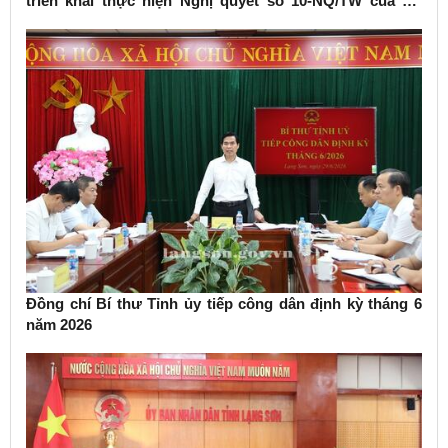
triển khai thực hiện Nghị quyết số 10-NQ/TW của Bộ
Chính trị về phát triển kinh tế có vốn đầu tư nước ngoài
Đồng chí Bí thư Tỉnh ủy tiếp công dân định kỳ tháng 6
năm 2026