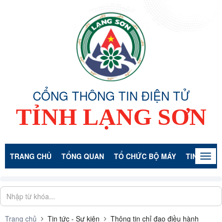
CỔNG THÔNG TIN ĐIỆN TỬ
TỈNH LẠNG SƠN
TRANG CHỦ
TỔNG QUAN
TỔ CHỨC BỘ MÁY
TIN TỨC -
Togg
navig
Trang chủ
Tin tức - Sự kiện
Thông tin chỉ đạo điều hành