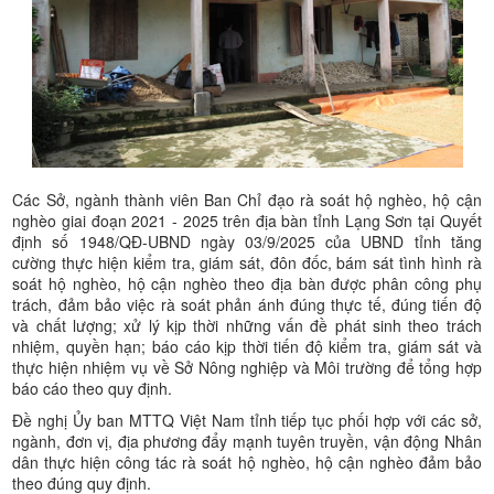
Các Sở, ngành thành viên Ban Chỉ đạo rà soát hộ nghèo, hộ cận
nghèo giai đoạn 2021 - 2025 trên địa bàn tỉnh Lạng Sơn tại Quyết
định số 1948/QĐ-UBND ngày 03/9/2025 của UBND tỉnh tăng
cường thực hiện kiểm tra, giám sát, đôn đốc, bám sát tình hình rà
soát hộ nghèo, hộ cận nghèo theo địa bàn được phân công phụ
trách, đảm bảo việc rà soát phản ánh đúng thực tế, đúng tiến độ
và chất lượng; xử lý kịp thời những vấn đề phát sinh theo trách
nhiệm, quyền hạn; báo cáo kịp thời tiến độ kiểm tra, giám sát và
thực hiện nhiệm vụ về Sở Nông nghiệp và Môi trường để tổng hợp
báo cáo theo quy định.
Đề nghị Ủy ban MTTQ Việt Nam tỉnh tiếp tục phối hợp với các sở,
ngành, đơn vị, địa phương đẩy mạnh tuyên truyền, vận động Nhân
dân thực hiện công tác rà soát hộ nghèo, hộ cận nghèo đảm bảo
theo đúng quy định.