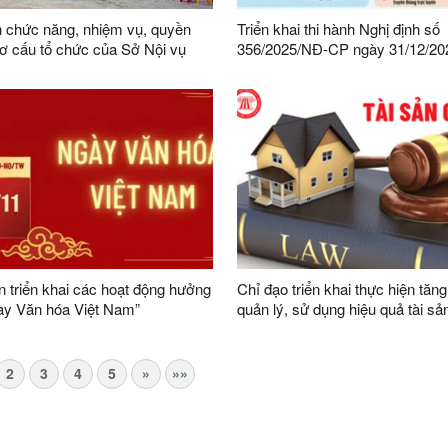
 chức năng, nhiệm vụ, quyền
Triển khai thi hành Nghị định số
ơ cấu tổ chức của Sở Nội vụ
356/2025/NĐ-CP ngày 31/12/20
Chính phủ quy định chi tiết một 
và biện pháp thi hành Luật Bảo v
cá nhân trên địa bàn tỉnh Lạng 
 triển khai các hoạt động hưởng
Chỉ đạo triển khai thực hiện tăn
ày Văn hóa Việt Nam”
quản lý, sử dụng hiệu quả tài sả
2
3
4
5
»
»»