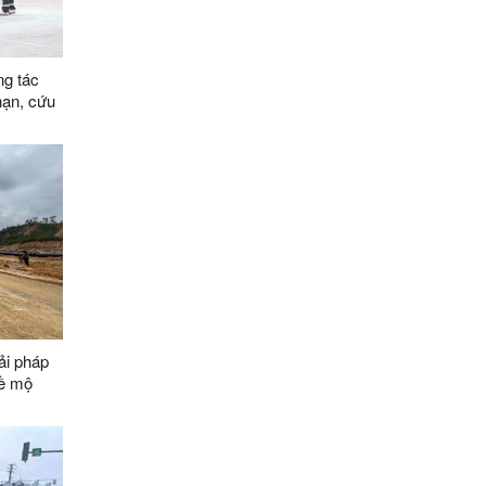
ng tác
nạn, cứu
ải pháp
về mộ
ằng các