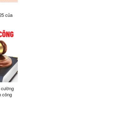
25 của
số điều
ệ dữ liệu
Sơn
g cường
n công