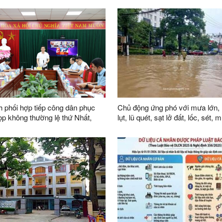
phòng và tiêu chí về số lượng
nhìn đến năm 2045”
ên Đội dân phòng trên địa bàn
 phối hợp tiếp công dân phục
Chủ động ứng phó với mưa lớn, 
lụt, lũ quét, sạt lở đất, lốc, sét,
i khóa XVI
trên địa bàn tỉnh