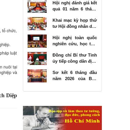
Hội nghị đánh giá kết
quả 01 năm 6 tháng
thực hiện Nghị quyết
Khai mạc kỳ họp thứ
số 57-NQ/TW
tư Hội đồng nhân dân
 tổ chức,
tỉnh khóa XVIII, nhiệm
Hội nghị toàn quốc
kỳ 2026 - 2031
nghiên cứu, học tập,
ghiệp.
quán triệt và triển
 pháp luật
Đồng chí Bí thư Tỉnh
khai thực hiện Nghị
ủy tiếp công dân định
quyết số 10-NQ/TW
 nuôi tại
kỳ tháng 6 năm 2026
của Bộ Chính trị về
nghiệp và
Sơ kết 6 tháng đầu
phát triển kinh tế có
năm 2026 của Ban
vốn đầu tư nước
Chỉ đạo Nhà nước
ngoài
các công trình, dự án
ch Diệp
quan trọng quốc gia,
trọng điểm ngành
giao thông vận tải