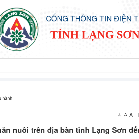
CỔNG THÔNG TIN ĐIỆN 
TỈNH LẠNG SƠ
ều hành
+
A
A
|
-
A
ăn nuôi trên địa bàn tỉnh Lạng Sơn đế