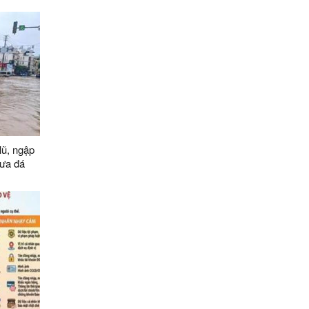
lũ, ngập
 mưa đá