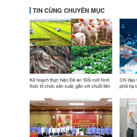
TIN CÙNG CHUYÊN MỤC
Kế hoạch thực hiện Đề án “Đổi mới hình
Chỉ đạo 
thức tổ chức sản xuất, gắn với chuỗi liên
phối hạ t
kết sản xuất, tiêu thụ sản phẩm, xây
tỉnh
dựng thương hiệu trong lĩnh vực nông
lâm nghiệp giai đoạn 2026 - 2030”