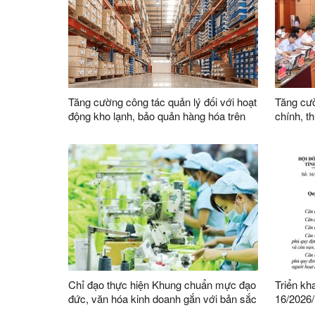
liệu xây dựng trong giai đoạn mới
Tăng cường công tác quản lý đối với hoạt
Tăng cườ
động kho lạnh, bảo quản hàng hóa trên
chính, t
địa bàn
việc củ
Chỉ đạo thực hiện Khung chuẩn mực đạo
Triển kh
đức, văn hóa kinh doanh gắn với bản sắc
16/2026
dân tộc và tiếp cận được tinh hoa văn
HĐND tỉn