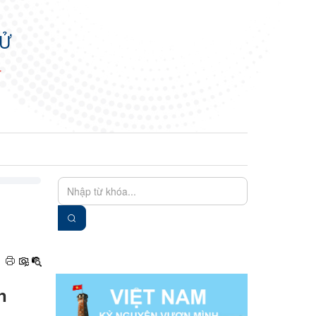
TỬ
N
EN
VIE
n