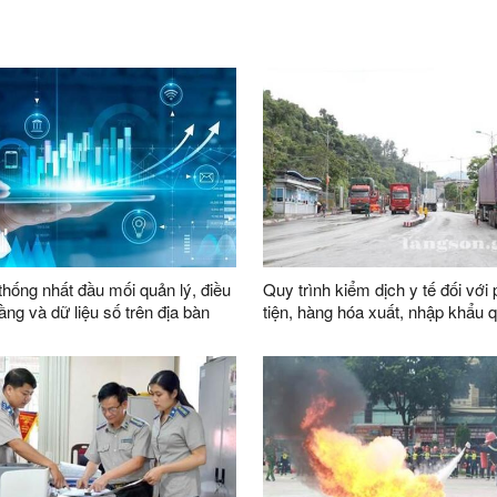
thống nhất đầu mối quản lý, điều
Quy trình kiểm dịch y tế đối với
ầng và dữ liệu số trên địa bàn
tiện, hàng hóa xuất, nhập khẩu 
khẩu thông minh tại đường chu
vận chuyển hàng hoá khu vực 
1119-1120 và đường chuyên dụ
chuyển hàng hoá khu vực mốc 1
1089 thuộc cặp cửa khẩu quốc 
Nghị (Việt Nam) - Hữu Nghị Qua
Quốc)