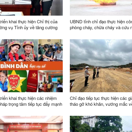
riển khai thực hiện Chỉ thị của
UBND tỉnh chỉ đạo thực hiện cô
ờng vụ Tỉnh ủy về tăng cường
phòng cháy, chữa cháy và cứu 
đạo của Đảng đối với công tác thi
hộ
dân sự, thi hành án hành chính
bàn tỉnh
triển khai thực hiện các nhiệm
Chỉ đạo tiếp tục thực hiện các gi
 pháp trọng tâm tiếp tục đẩy mạnh
tháo gỡ khó khăn, vướng mắc 
ào “Bình dân học vụ số” trên địa
trong công tác giải phóng mặt b
dự án trên địa bàn tỉnh