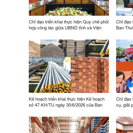
Chỉ đạo triển khai thực hiện Quy chế phối
Chỉ đạo t
hợp công tác giữa UBND tỉnh và Viện
Ban Thư
kiểm sát nhân dân tỉnh
sự lãnh 
hành án 
trên địa 
Kế hoạch triển khai thực hiện Kế hoạch
Chỉ đạo 
số 47-KH/TU ngày 30/6/2026 của Ban
vụ, giải
Thường vụ Tỉnh ủy thực hiện Chỉ thị số
Phong tr
03-CT/TW ngày 03/02/2026 của Ban Bí
bàn tỉnh
thư về tăng cường sự lãnh đạo của Đảng
đối với công tác quản lý, phát triển vật