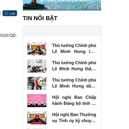
Lưu
TIN NỔI BẬT
/2026/QĐ-
Thủ tướng Chính phủ
Lê Minh Hưng làm
việc với Ban Thường
Thủ tướng Chính phủ
vụ Tỉnh ủy Lạng Sơn
Lê Minh Hưng thăm,
tặng quà thương
Thủ tướng Chính phủ
binh tại Lạng Sơn
Lê Minh Hưng dâng
hương tưởng niệm
Hội nghị Ban Chấp
các Anh hùng liệt sĩ
hành Đảng bộ tỉnh kỳ
tại Lạng Sơn
chuyên đề
Hội nghị Ban Thường
vụ Tỉnh ủy kỳ chuyên
đề