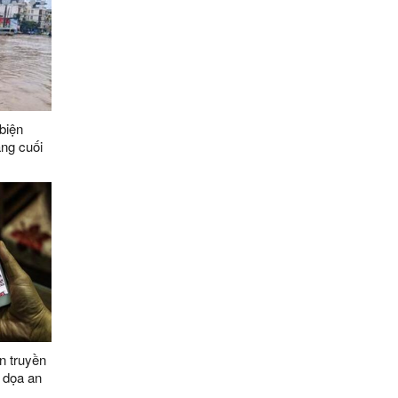
biện
áng cuối
n truyền
 dọa an
030, tầm