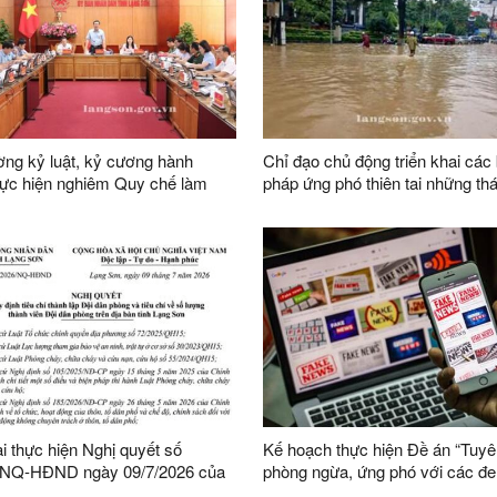
ng kỷ luật, kỷ cương hành
Chỉ đạo chủ động triển khai các 
hực hiện nghiêm Quy chế làm
pháp ứng phó thiên tai những th
a UBND tỉnh nhiệm kỳ 2026-2031
năm 2026
ai thực hiện Nghị quyết số
Kế hoạch thực hiện Đề án “Tuyê
/NQ-HĐND ngày 09/7/2026 của
phòng ngừa, ứng phó với các đe
h quy định tiêu chí thành lập
ninh phi truyền thống đến năm 2