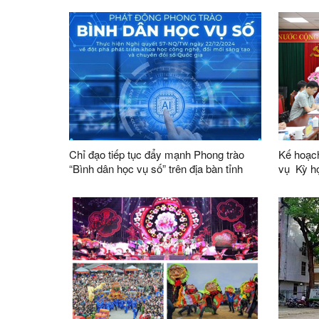
hóa kinh doanh thế giới
Đội dân 
thành vi
tỉnh
Chỉ đạo tiếp tục đẩy mạnh Phong trào
Kế hoạch
“Bình dân học vụ số” trên địa bàn tỉnh
vụ Kỳ họp không thường lệ thứ Nhất,
Quốc hộ