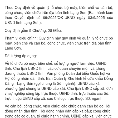
Theo Quy định về quản lý tổ chức bộ máy, biên chế và cán bộ,
công chức, viên chức trên địa bàn tỉnh Lạng Sơn (Ban hành kèm
theo Quyết định số 69/2025/QĐ-UBND ngày 03/9/2025 của
UBND tỉnh Lạng Sơn):
Quy định gồm 5 Chương, 28 Điều.
Phạm vi điều chỉnh: Quy định này quy định về quản lý tổ chức bộ
máy, biên chế và cán bộ, công chức, viên chức trên địa bàn tỉnh
Lạng Sơn.
Đối tượng áp dụng:
Về tổ chức bộ máy, biên chế, số lượng người làm việc: UBND
tỉnh, Chủ tịch UBND tỉnh; các cơ quan chuyên môn và tương
đương thuộc UBND tỉnh, Văn phòng Đoàn đại biểu Quốc hội và
Hội đồng nhân dân tỉnh, Ban Quản lý Khu kinh tế cửa khẩu Đồng
Đăng - Lạng Sơn (gọi chung là Sở, ngành); UBND các xã,
phường (gọi chung là UBND cấp xã), Chủ tịch UBND cấp xã; đơn
vị sự nghiệp công lập trực thuộc UBND tỉnh, trực thuộc các Sở,
trực thuộc UBND cấp xã; các Chi cục trực thuộc Sở, ngành.
Về cán bộ, công chức, viên chức: các chức danh cán bộ do Hội
đồng nhân dân tỉnh, Hội đồng nhân dân cấp xã bầu; công chức
trong các cơ quan, tổ chức hành chính, UBND cấp xã; viên chức