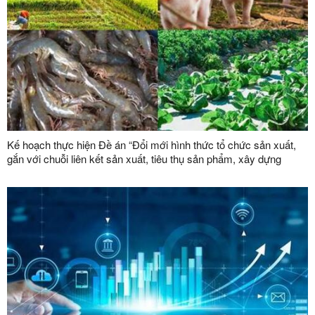
Kế hoạch thực hiện Đề án “Đổi mới hình thức tổ chức sản xuất,
gắn với chuỗi liên kết sản xuất, tiêu thụ sản phẩm, xây dựng
thương hiệu trong lĩnh vực nông lâm nghiệp giai đoạn 2026 -
2030”