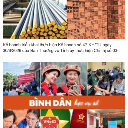
Kế hoạch triển khai thực hiện Kế hoạch số 47-KH/TU ngày
30/6/2026 của Ban Thường vụ Tỉnh ủy thực hiện Chỉ thị số 03-
CT/TW ngày 03/02/2026 của Ban Bí thư về tăng cường sự lãnh
đạo của Đảng đối với công tác quản lý, phát triển vật liệu xây
dựng trong giai đoạn mới