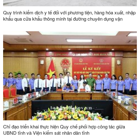
Quy trình kiểm dịch y tế đối với phương tiện, hàng hóa xuất, nhập
khẩu qua cửa khẩu thông minh tại đường chuyên dụng vận
chuyển hàng hoá khu vực mốc 1119-1120 và đường chuyên
dụng vận chuyển hàng hoá khu vực mốc 1088/2-1089 thuộc cặp
cửa khẩu quốc tế Hữu Nghị (Việt Nam) - Hữu Nghị Quan (Trung
Quốc)
Chỉ đạo triển khai thực hiện Quy chế phối hợp công tác giữa
UBND tỉnh và Viện kiểm sát nhân dân tỉnh