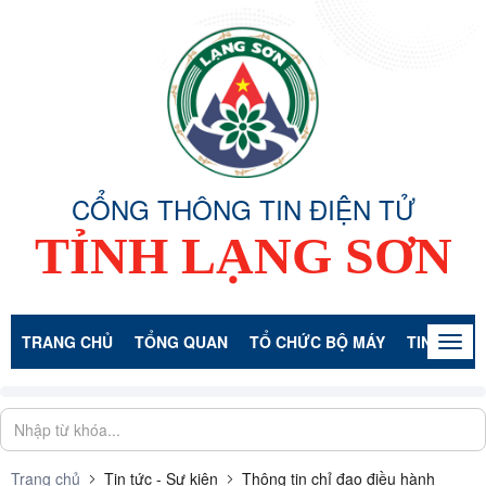
CỔNG THÔNG TIN ĐIỆN TỬ
TỈNH LẠNG SƠN
TRANG CHỦ
TỔNG QUAN
TỔ CHỨC BỘ MÁY
TIN TỨC -
Togg
navig
Trang chủ
Tin tức - Sự kiện
Thông tin chỉ đạo điều hành