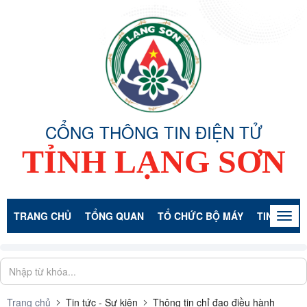
CỔNG THÔNG TIN ĐIỆN TỬ
TỈNH LẠNG SƠN
TRANG CHỦ
TỔNG QUAN
TỔ CHỨC BỘ MÁY
TIN TỨC -
Togg
navig
Trang chủ
Tin tức - Sự kiện
Thông tin chỉ đạo điều hành