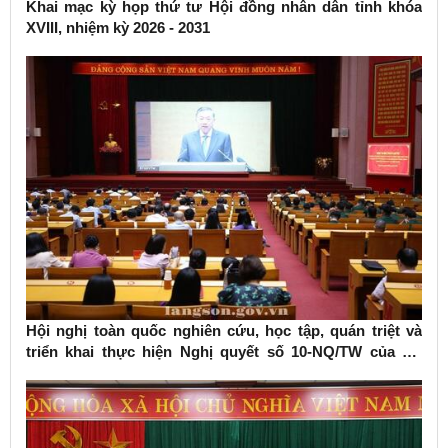
Khai mạc kỳ họp thứ tư Hội đồng nhân dân tỉnh khóa
XVIII, nhiệm kỳ 2026 - 2031
Hội nghị toàn quốc nghiên cứu, học tập, quán triệt và
triển khai thực hiện Nghị quyết số 10-NQ/TW của Bộ
Chính trị về phát triển kinh tế có vốn đầu tư nước ngoài