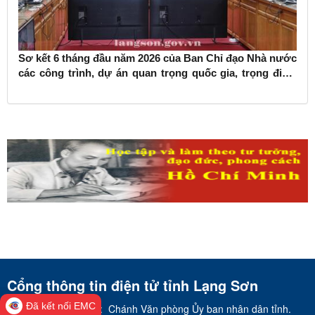
Sơ kết 6 tháng đầu năm 2026 của Ban Chỉ đạo Nhà nước
các công trình, dự án quan trọng quốc gia, trọng điểm
ngành giao thông vận tải
Cổng thông tin điện tử tỉnh Lạng Sơn
Đã kết nối EMC
Chịu trách nhiệm:
Chánh Văn phòng Ủy ban nhân dân tỉnh.