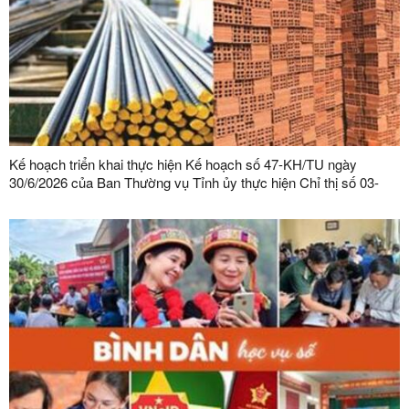
Kế hoạch triển khai thực hiện Kế hoạch số 47-KH/TU ngày
30/6/2026 của Ban Thường vụ Tỉnh ủy thực hiện Chỉ thị số 03-
CT/TW ngày 03/02/2026 của Ban Bí thư về tăng cường sự lãnh
đạo của Đảng đối với công tác quản lý, phát triển vật liệu xây
dựng trong giai đoạn mới