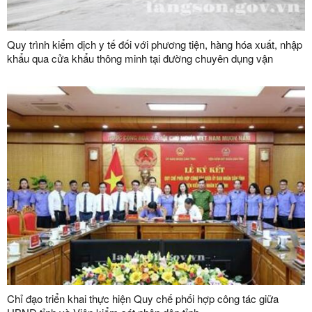
Quy trình kiểm dịch y tế đối với phương tiện, hàng hóa xuất, nhập
khẩu qua cửa khẩu thông minh tại đường chuyên dụng vận
chuyển hàng hoá khu vực mốc 1119-1120 và đường chuyên
dụng vận chuyển hàng hoá khu vực mốc 1088/2-1089 thuộc cặp
cửa khẩu quốc tế Hữu Nghị (Việt Nam) - Hữu Nghị Quan (Trung
Quốc)
Chỉ đạo triển khai thực hiện Quy chế phối hợp công tác giữa