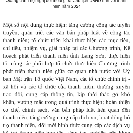
Quang cảnh hội nghị đối thoại giữa Chủ tịch UBND tỉnh với thanh
niên năm 2024
Một số nội dung thực hiện: tăng cường công tác tuyên
truyền, quán triệt các văn bản pháp luật về công tác
thanh niên; tổ chức triển khai thực hiện các mục tiêu,
chỉ tiêu, nhiệm vụ, giải pháp tại các Chương trình, Kế
hoạch phát triển thanh niên tỉnh Lạng Sơn, thực hiện
tốt công tác phối hợp tổ chức thực hiện Chương trình
phát triển thanh niên giữa cơ quan nhà nước với Uỷ
ban Mặt trận Tổ quốc Việt Nam, các tổ chức chính trị -
xã hội và các tổ chức của thanh niên, thường xuyên
trao đổi, cung cấp thông tin, kịp thời tháo gỡ khó
khăn, vướng mắc trong quá trình thực hiện; hoàn thiện
cơ chế, chính sách, văn bản pháp luật liên quan đến
thanh niên; tăng cường cung cấp dịch vụ, hoạt động hỗ
trợ thanh niên, đổi mới hình thức cung cấp các dịch vụ
hỗ trợ thanh niên học tập, sáng tạo, nghiên cứu khoa