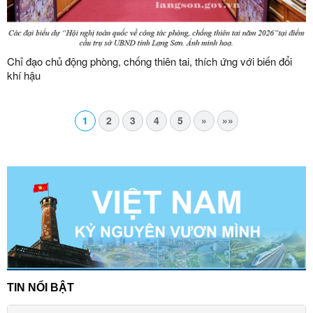
Chỉ đạo chủ động phòng, chống thiên tai, thích ứng với biến đổi
khí hậu
1
2
3
4
5
»
»»
TIN NỔI BẬT