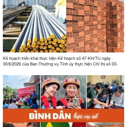
Kế hoạch triển khai thực hiện Kế hoạch số 47-KH/TU ngày
30/6/2026 của Ban Thường vụ Tỉnh ủy thực hiện Chỉ thị số 03-
CT/TW ngày 03/02/2026 của Ban Bí thư về tăng cường sự lãnh
đạo của Đảng đối với công tác quản lý, phát triển vật liệu xây
dựng trong giai đoạn mới