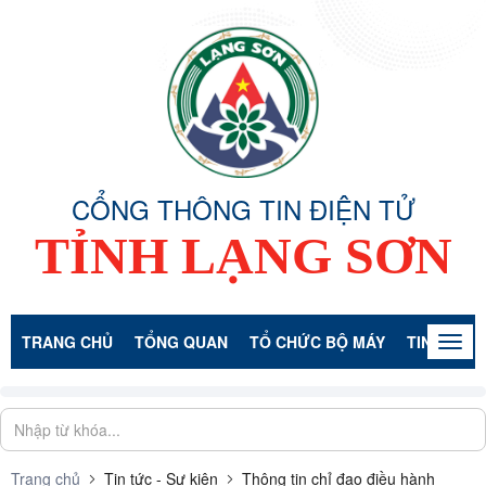
CỔNG THÔNG TIN ĐIỆN TỬ
TỈNH LẠNG SƠN
TRANG CHỦ
TỔNG QUAN
TỔ CHỨC BỘ MÁY
TIN TỨC -
Togg
navig
Trang chủ
Tin tức - Sự kiện
Thông tin chỉ đạo điều hành