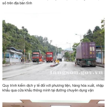
số trên địa bàn tỉnh
Quy trình kiểm dịch y tế đối với phương tiện, hàng hóa xuất, nhập
khẩu qua cửa khẩu thông minh tại đường chuyên dụng vận
chuyển hàng hoá khu vực mốc 1119-1120 và đường chuyên
dụng vận chuyển hàng hoá khu vực mốc 1088/2-1089 thuộc cặp
cửa khẩu quốc tế Hữu Nghị (Việt Nam) - Hữu Nghị Quan (Trung