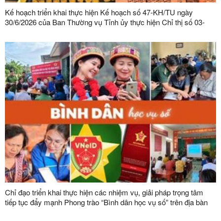
Kế hoạch triển khai thực hiện Kế hoạch số 47-KH/TU ngày
30/6/2026 của Ban Thường vụ Tỉnh ủy thực hiện Chỉ thị số 03-
CT/TW ngày 03/02/2026 của Ban Bí thư về tăng cường sự lãnh
đạo của Đảng đối với công tác quản lý, phát triển vật liệu xây
dựng trong giai đoạn mới
Chỉ đạo triển khai thực hiện các nhiệm vụ, giải pháp trọng tâm
tiếp tục đẩy mạnh Phong trào “Bình dân học vụ số” trên địa bàn
tỉnh