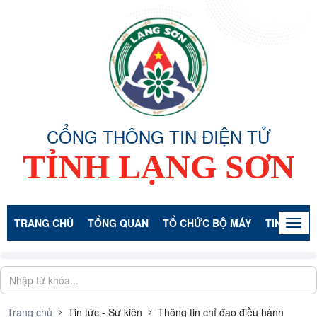
CỔNG THÔNG TIN ĐIỆN TỬ
TỈNH LẠNG SƠN
TRANG CHỦ
TỔNG QUAN
TỔ CHỨC BỘ MÁY
TIN TỨC -
Togg
navig
Trang chủ
Tin tức - Sự kiện
Thông tin chỉ đạo điều hành