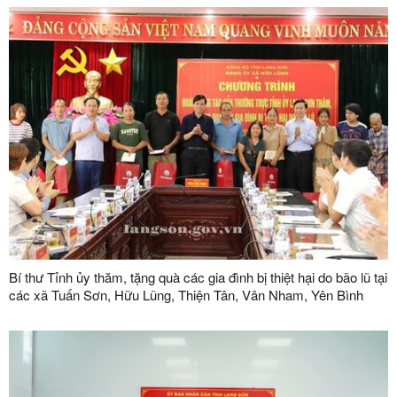
Bí thư Tỉnh ủy thăm, tặng quà các gia đình bị thiệt hại do bão lũ tại
các xã Tuấn Sơn, Hữu Lũng, Thiện Tân, Vân Nham, Yên Bình