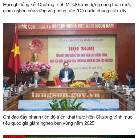
Hội nghị tổng kết Chương trình MTQG xây dựng nông thôn mới,
giảm nghèo bền vững và phong trào "Cả nước chung sức xây
dựng nông thôn mới", "Vì người nghèo - Không để ai bị bỏ lại phía
sau" giai đoạn 2021 – 2025
Chỉ đạo đẩy nhanh tiến độ triển khai thực hiện Chương trình mục
tiêu quốc gia giảm nghèo bền vững năm 2025