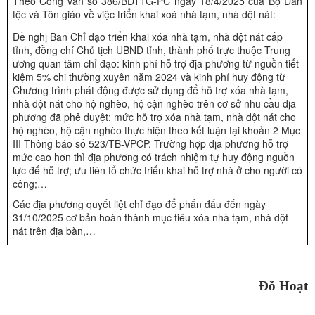
Theo Công văn số 386/BDTTG-PC ngày 18/4/2025 của Bộ Dân
tộc và Tôn giáo về việc triển khai xoá nhà tạm, nhà dột nát:
Đề nghị Ban Chỉ đạo triển khai xóa nhà tạm, nhà dột nát cấp
tỉnh, đồng chí Chủ tịch UBND tỉnh, thành phố trực thuộc Trung
ương quan tâm chỉ đạo: kinh phí hỗ trợ địa phương từ nguồn tiết
kiệm 5% chi thường xuyên năm 2024 và kinh phí huy động từ
Chương trình phát động được sử dụng để hỗ trợ xóa nhà tạm,
nhà dột nát cho hộ nghèo, hộ cận nghèo trên cơ sở nhu cầu địa
phương đã phê duyệt; mức hỗ trợ xóa nhà tạm, nhà dột nát cho
hộ nghèo, hộ cận nghèo thực hiện theo kết luận tại khoản 2 Mục
III Thông báo số 523/TB-VPCP. Trường hợp địa phương hỗ trợ
mức cao hơn thì địa phương có trách nhiệm tự huy động nguồn
lực để hỗ trợ; ưu tiên tổ chức triển khai hỗ trợ nhà ở cho người có
công;…
Các địa phương quyết liệt chỉ đạo để phấn đấu đến ngày
31/10/2025 cơ bản hoàn thành mục tiêu xóa nhà tạm, nhà dột
nát trên địa bàn,…
Đỗ Hoạt