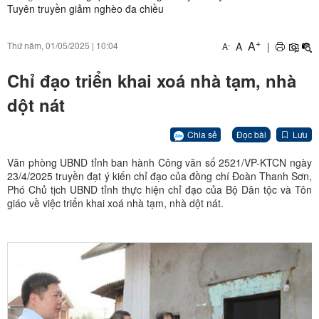
Tuyên truyền giảm nghèo đa chiều
+
A
A
|
Thứ năm, 01/05/2025
|
10:04
-
A
Chỉ đạo triển khai xoá nhà tạm, nhà
dột nát
Chia sẻ
Đọc bài
Lưu
Văn phòng UBND tỉnh ban hành Công văn số 2521/VP-KTCN ngày
23/4/2025 truyền đạt ý kiến chỉ đạo của đồng chí Đoàn Thanh Sơn,
Phó Chủ tịch UBND tỉnh thực hiện chỉ đạo của Bộ Dân tộc và Tôn
giáo về việc triển khai xoá nhà tạm, nhà dột nát.