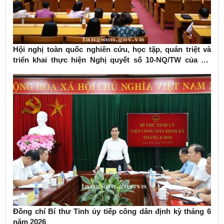
Hội nghị toàn quốc nghiên cứu, học tập, quán triệt và
triển khai thực hiện Nghị quyết số 10-NQ/TW của Bộ
Chính trị về phát triển kinh tế có vốn đầu tư nước ngoài
Đồng chí Bí thư Tỉnh ủy tiếp công dân định kỳ tháng 6
năm 2026