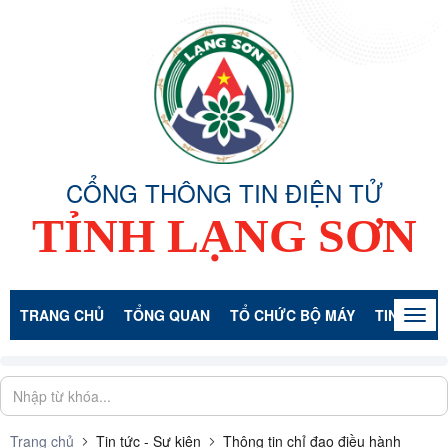
CỔNG THÔNG TIN ĐIỆN TỬ
TỈNH LẠNG SƠN
TRANG CHỦ
TỔNG QUAN
TỔ CHỨC BỘ MÁY
TIN TỨC -
Togg
navig
Trang chủ
Tin tức - Sự kiện
Thông tin chỉ đạo điều hành