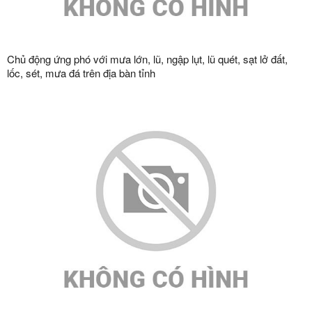
Chủ động ứng phó với mưa lớn, lũ, ngập lụt, lũ quét, sạt lở đất,
lốc, sét, mưa đá trên địa bàn tỉnh