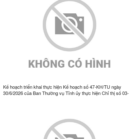
Kế hoạch triển khai thực hiện Kế hoạch số 47-KH/TU ngày
30/6/2026 của Ban Thường vụ Tỉnh ủy thực hiện Chỉ thị số 03-
CT/TW ngày 03/02/2026 của Ban Bí thư về tăng cường sự lãnh
đạo của Đảng đối với công tác quản lý, phát triển vật liệu xây
dựng trong giai đoạn mới