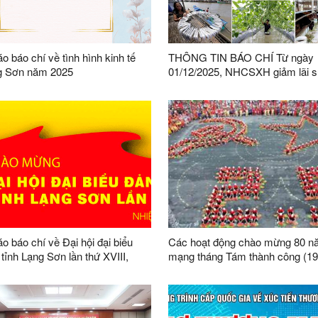
o báo chí về tình hình kinh tế
THÔNG TIN BÁO CHÍ Từ ngày
ng Sơn năm 2025
01/12/2025, NHCSXH giảm lãi s
vay các chương trình tín dụng c
sách
o báo chí về Đại hội đại biểu
Các hoạt động chào mừng 80 
tỉnh Lạng Sơn lần thứ XVIII,
mạng tháng Tám thành công (19
 2025 - 2030
19/8/2025) và Quốc khánh nướ
hòa xã hội chủ nghĩa Việt Nam
(02/9/1945 - 02/9/2025)