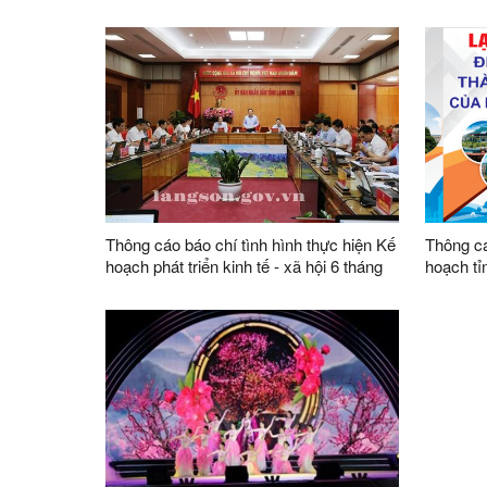
vùng Đông Bắc lần thứ XI, tại tỉnh Lạng
tháng đầ
Sơn năm 2024
yếu quý
Thông cáo báo chí tình hình thực hiện Kế
Thông cá
hoạch phát triển kinh tế - xã hội 6 tháng
hoạch tỉ
đầu năm; nhiệm vụ, giải pháp chủ yếu 6
tháng cuối năm 2024