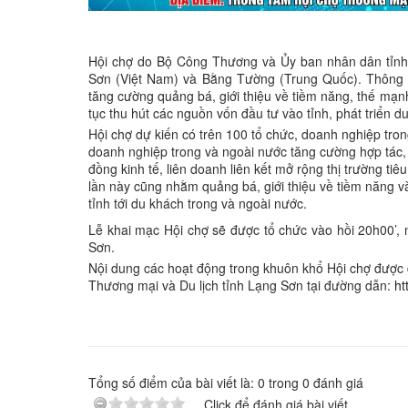
Hội chợ do Bộ Công Thương và Ủy ban nhân dân tỉnh
Sơn (Việt Nam) và Bằng Tường (Trung Quốc). Thông 
tăng cường quảng bá, giới thiệu về tiềm năng, thế mạnh
tục thu hút các nguồn vốn đầu tư vào tỉnh, phát triển du l
Hội chợ dự kiến có trên 100 tổ chức, doanh nghiệp tron
doanh nghiệp trong và ngoài nước tăng cường hợp tác, 
đồng kinh tế, liên doanh liên kết mở rộng thị trường ti
lần này cũng nhằm quảng bá, giới thiệu về tiềm năng v
tỉnh tới du khách trong và ngoài nước.
Lễ khai mạc Hội chợ sẽ được tổ chức vào hồi 20h00’,
Sơn.
Nội dung các hoạt động trong khuôn khổ Hội chợ được đ
Thương mại và Du lịch tỉnh Lạng Sơn tại đường dẫn:
ht
Tổng số điểm của bài viết là:
0
trong
0
đánh giá
Click để đánh giá bài viết