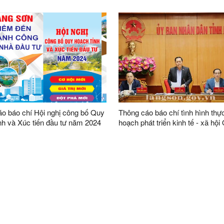
u năm; nhiệm vụ, giải pháp chủ
ngoại trên địa bàn tỉnh Lạng Sơn
 IV năm 2024
o báo chí Hội nghị công bố Quy
Thông cáo báo chí tình hình thự
nh và Xúc tiến đầu tư năm 2024
hoạch phát triển kinh tế - xã hội 
nhiệm vụ trọng tâm Quý II năm 