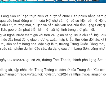
 Lạng Sơn chỉ đạo thực hiện và được tổ chức luân phiên hằng năm 
qua các hoạt động chính của Hội chợ và một số sự kiện bên lề Hội
 đầu tư, thương mại, du lịch và bản sắc văn hóa của tỉnh Lạng Sơn; q
ịch, góp phần phát triển kinh tế - xã hội tỉnh trong thời gian tới.
g và ngoài nước tham gia với trên 240 gian hàng, sẽ là cầu nối hiệu qu
thúc đẩy hoạt động giao thương, xuất nhập khẩu, tìm kiếm đối tác, ký 
êu thụ sản phẩm hàng hóa, đặc biệt là thị trường Trung Quốc. Đồng thời,
à các sản phẩm du lịch đặc sắc, đa dạng của tỉnh Lạng Sơn, cũng như
 ngày 02/12/2024 tại số 2A, đường Tam Thanh, thành phố Lạng Sơn, 
ăng tải, cập nhật trên Trang Thông tin điện tử của Trung tâm Xúc tiến
tps://langsontrade.vn/tag/hoichoviettrung2024
và
https://lspa.langson.g