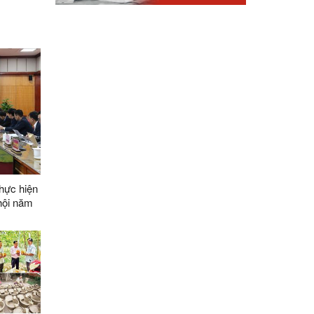
thực hiện
 hội năm
oạch năm