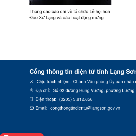
Thông cáo báo chí về tổ chức Lễ hội hoa
Đào Xứ Lạng và các hoạt động mừng
Đảng, mừng Xuân Giáp Thìn năm 2024
Cổng thông tin điện tử tỉnh Lạng Sơ
Chịu trách nhiệm:
Chánh Văn phòng Ủy ban nhân d
Địa chỉ:
Số 02 đường Hùng Vương, phường Lương V
Điện thoại:
(0205) 3.812.656
Email:
congthongtindientu@langson.gov.vn