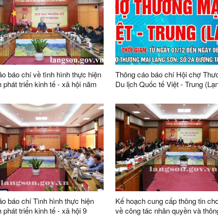
o báo chí về tình hình thực hiện
Thông cáo báo chí Hội chợ Thư
 phát triển kinh tế - xã hội năm
Du lịch Quốc tế Việt - Trung (L
c tiêu, nhiệm vụ năm 2025
2024)
o báo chí Tình hình thực hiện
Kế hoạch cung cấp thông tin cho
phát triển kinh tế - xã hội 9
về công tác nhân quyền và thông