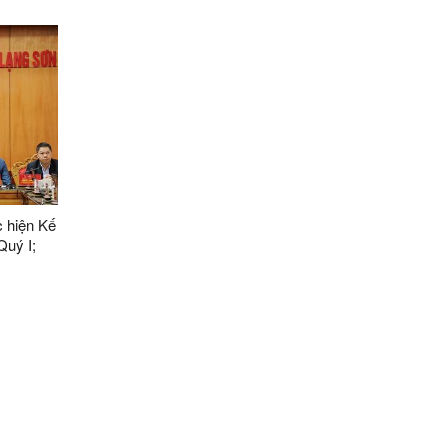
c hiện Kế
Quý I;
2024