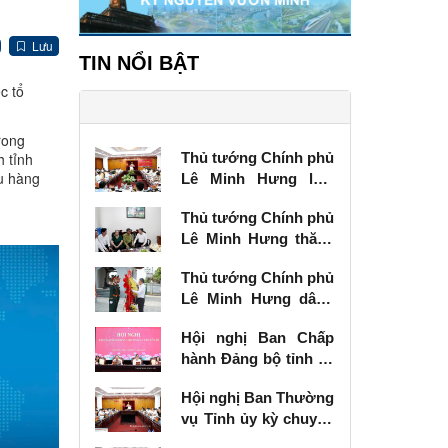
Lưu
TIN NỔI BẬT
c tổ
rong
h tỉnh
Thủ tướng Chính phủ
u hàng
Lê Minh Hưng làm
việc với Ban Thường
Thủ tướng Chính phủ
vụ Tỉnh ủy Lạng Sơn
Lê Minh Hưng thăm,
tặng quà thương
Thủ tướng Chính phủ
binh tại Lạng Sơn
Lê Minh Hưng dâng
hương tưởng niệm
Hội nghị Ban Chấp
các Anh hùng liệt sĩ
hành Đảng bộ tỉnh kỳ
tại Lạng Sơn
chuyên đề
Hội nghị Ban Thường
vụ Tỉnh ủy kỳ chuyên
đề