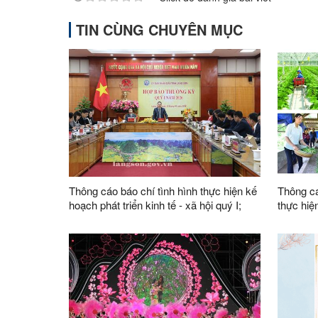
TIN CÙNG CHUYÊN MỤC
Thông cáo báo chí tình hình thực hiện kế
Thông cá
hoạch phát triển kinh tế - xã hội quý I;
thực hiệ
nhiệm vụ trọng tâm quý II năm 2026
nông thô
Lạng Sơ