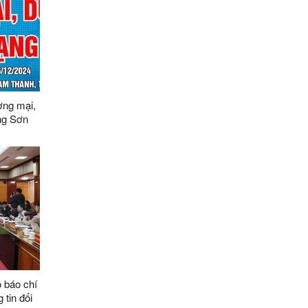
ơng mại,
ạng Sơn
 báo chí
 tin đối