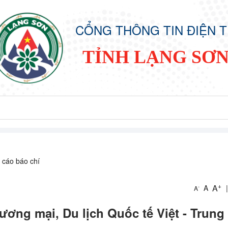
CỔNG THÔNG TIN ĐIỆN 
TỈNH LẠNG SƠ
 cáo báo chí
+
A
A
|
-
A
ơng mại, Du lịch Quốc tế Việt - Trung