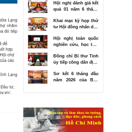
Hội nghị đánh giá kết
quả 01 năm 6 tháng
thực hiện Nghị quyết
giữa Lạng
Khai mạc kỳ họp thứ
số 57-NQ/TW
 chợ nhằm
tư Hội đồng nhân dân
ua đó tiếp
tỉnh khóa XVIII, nhiệm
Hội nghị toàn quốc
kỳ 2026 - 2031
ả để
nghiên cứu, học tập,
kết hợp
quán triệt và triển
 Hội chợ
Đồng chí Bí thư Tỉnh
khai thực hiện Nghị
 của các
ủy tiếp công dân định
quyết số 10-NQ/TW
kỳ tháng 6 năm 2026
của Bộ Chính trị về
Sơ kết 6 tháng đầu
tỉnh Lạng
phát triển kinh tế có
năm 2026 của Ban
vốn đầu tư nước
Chỉ đạo Nhà nước
 Đầu tư,
ngoài
ov.vn/
.
các công trình, dự án
quan trọng quốc gia,
trọng điểm ngành
giao thông vận tải