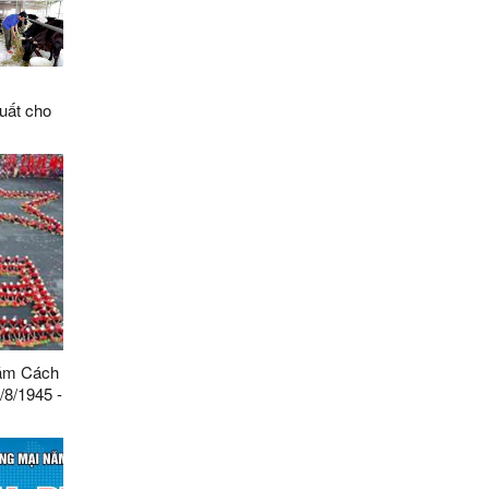
uất cho
hính
năm Cách
/8/1945 -
c Cộng