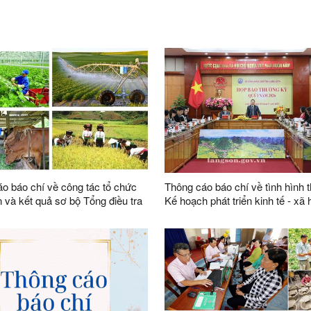
o báo chí về công tác tổ chức
Thông cáo báo chí về tình hình 
n và kết quả sơ bộ Tổng điều tra
Kế hoạch phát triển kinh tế - xã
n, nông nghiệp năm 2025 tỉnh
2025; mục tiêu, nhiệm vụ, kế h
n
2026