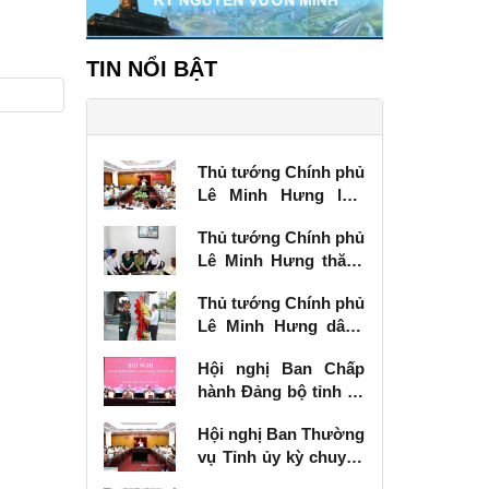
TIN NỔI BẬT
Thủ tướng Chính phủ
Lê Minh Hưng làm
việc với Ban Thường
Thủ tướng Chính phủ
vụ Tỉnh ủy Lạng Sơn
Lê Minh Hưng thăm,
tặng quà thương
Thủ tướng Chính phủ
binh tại Lạng Sơn
Lê Minh Hưng dâng
hương tưởng niệm
Hội nghị Ban Chấp
các Anh hùng liệt sĩ
hành Đảng bộ tỉnh kỳ
tại Lạng Sơn
chuyên đề
Hội nghị Ban Thường
vụ Tỉnh ủy kỳ chuyên
đề