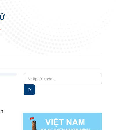
TỬ
N
EN
VIE
nh