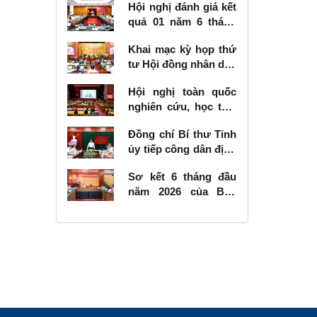
Hội nghị đánh giá kết
quả 01 năm 6 tháng
thực hiện Nghị quyết
Khai mạc kỳ họp thứ
số 57-NQ/TW
tư Hội đồng nhân dân
tỉnh khóa XVIII, nhiệm
Hội nghị toàn quốc
kỳ 2026 - 2031
nghiên cứu, học tập,
quán triệt và triển
Đồng chí Bí thư Tỉnh
khai thực hiện Nghị
ủy tiếp công dân định
quyết số 10-NQ/TW
kỳ tháng 6 năm 2026
của Bộ Chính trị về
Sơ kết 6 tháng đầu
phát triển kinh tế có
năm 2026 của Ban
vốn đầu tư nước
Chỉ đạo Nhà nước
ngoài
các công trình, dự án
quan trọng quốc gia,
trọng điểm ngành
giao thông vận tải