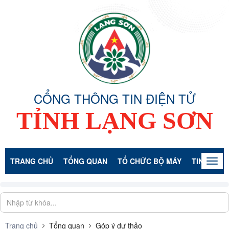
CỔNG THÔNG TIN ĐIỆN TỬ
TỈNH LẠNG SƠN
TRANG CHỦ
TỔNG QUAN
TỔ CHỨC BỘ MÁY
TIN TỨC -
Togg
navig
Trang chủ
Tổng quan
Góp ý dự thảo