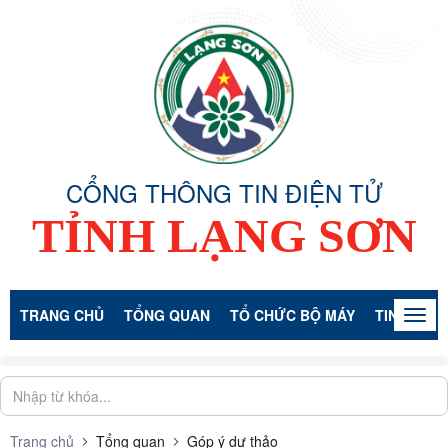
CỔNG THÔNG TIN ĐIỆN TỬ
TỈNH LẠNG SƠN
TRANG CHỦ
TỔNG QUAN
TỔ CHỨC BỘ MÁY
TIN TỨC -
Togg
navig
Trang chủ
Tổng quan
Góp ý dự thảo