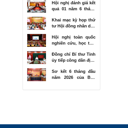
Hội nghị đánh giá kết
quả 01 năm 6 tháng
thực hiện Nghị quyết
Khai mạc kỳ họp thứ
số 57-NQ/TW
tư Hội đồng nhân dân
tỉnh khóa XVIII, nhiệm
Hội nghị toàn quốc
kỳ 2026 - 2031
nghiên cứu, học tập,
quán triệt và triển
Đồng chí Bí thư Tỉnh
khai thực hiện Nghị
ủy tiếp công dân định
quyết số 10-NQ/TW
kỳ tháng 6 năm 2026
của Bộ Chính trị về
Sơ kết 6 tháng đầu
phát triển kinh tế có
năm 2026 của Ban
vốn đầu tư nước
Chỉ đạo Nhà nước
ngoài
các công trình, dự án
quan trọng quốc gia,
trọng điểm ngành
giao thông vận tải