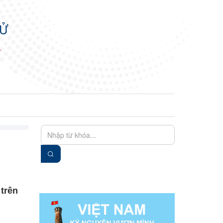
TỬ
N
EN
VIE
 trên