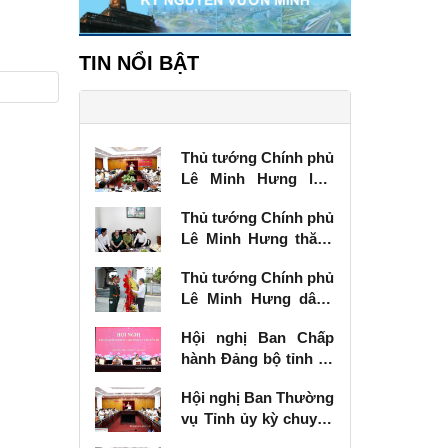
TIN NỔI BẬT
Thủ tướng Chính phủ
Lê Minh Hưng làm
việc với Ban Thường
Thủ tướng Chính phủ
vụ Tỉnh ủy Lạng Sơn
Lê Minh Hưng thăm,
tặng quà thương
Thủ tướng Chính phủ
binh tại Lạng Sơn
Lê Minh Hưng dâng
hương tưởng niệm
Hội nghị Ban Chấp
các Anh hùng liệt sĩ
hành Đảng bộ tỉnh kỳ
tại Lạng Sơn
chuyên đề
Hội nghị Ban Thường
vụ Tỉnh ủy kỳ chuyên
đề