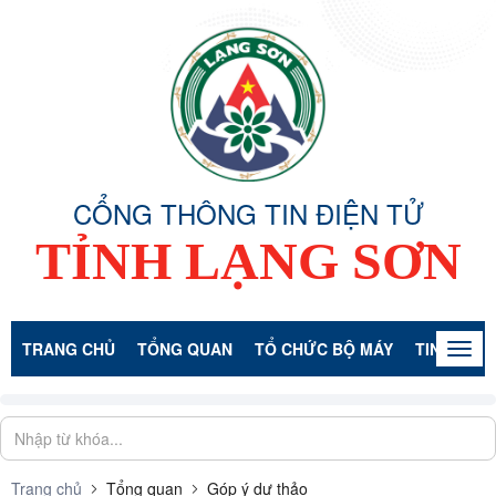
CỔNG THÔNG TIN ĐIỆN TỬ
TỈNH LẠNG SƠN
TRANG CHỦ
TỔNG QUAN
TỔ CHỨC BỘ MÁY
TIN TỨC -
Togg
navig
Trang chủ
Tổng quan
Góp ý dự thảo