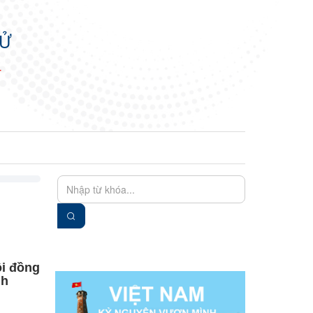
TỬ
N
EN
VIE
ội đồng
nh