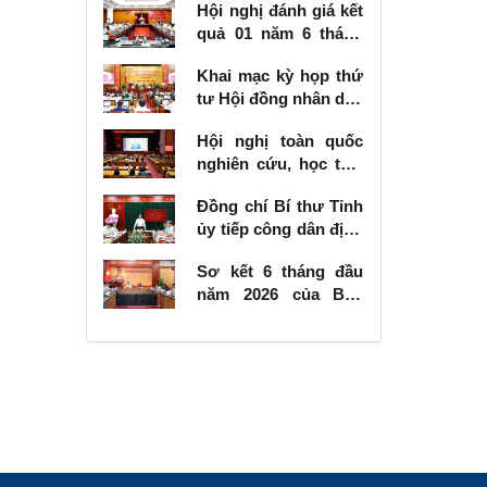
Hội nghị đánh giá kết
quả 01 năm 6 tháng
thực hiện Nghị quyết
Khai mạc kỳ họp thứ
số 57-NQ/TW
tư Hội đồng nhân dân
tỉnh khóa XVIII, nhiệm
Hội nghị toàn quốc
kỳ 2026 - 2031
nghiên cứu, học tập,
quán triệt và triển
Đồng chí Bí thư Tỉnh
khai thực hiện Nghị
ủy tiếp công dân định
quyết số 10-NQ/TW
kỳ tháng 6 năm 2026
của Bộ Chính trị về
Sơ kết 6 tháng đầu
phát triển kinh tế có
năm 2026 của Ban
vốn đầu tư nước
Chỉ đạo Nhà nước
ngoài
các công trình, dự án
quan trọng quốc gia,
trọng điểm ngành
giao thông vận tải