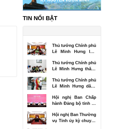
TIN NỔI BẬT
Thủ tướng Chính phủ
Lê Minh Hưng làm
việc với Ban Thường
Thủ tướng Chính phủ
vụ Tỉnh ủy Lạng Sơn
Lê Minh Hưng thăm,
tặng quà thương
Thủ tướng Chính phủ
binh tại Lạng Sơn
Lê Minh Hưng dâng
hương tưởng niệm
Hội nghị Ban Chấp
các Anh hùng liệt sĩ
hành Đảng bộ tỉnh kỳ
tại Lạng Sơn
chuyên đề
Hội nghị Ban Thường
vụ Tỉnh ủy kỳ chuyên
đề