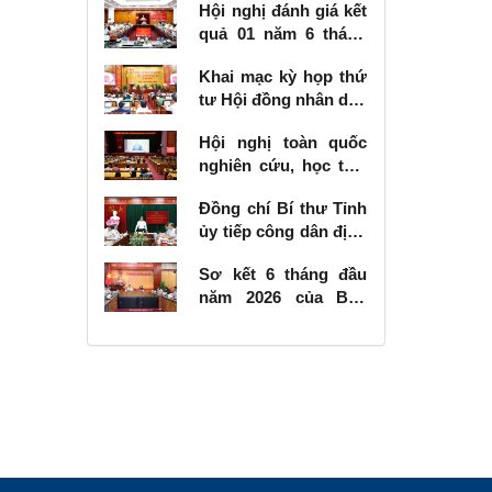
Hội nghị đánh giá kết
quả 01 năm 6 tháng
thực hiện Nghị quyết
Khai mạc kỳ họp thứ
số 57-NQ/TW
tư Hội đồng nhân dân
tỉnh khóa XVIII, nhiệm
Hội nghị toàn quốc
kỳ 2026 - 2031
nghiên cứu, học tập,
quán triệt và triển
Đồng chí Bí thư Tỉnh
khai thực hiện Nghị
ủy tiếp công dân định
quyết số 10-NQ/TW
kỳ tháng 6 năm 2026
của Bộ Chính trị về
Sơ kết 6 tháng đầu
phát triển kinh tế có
năm 2026 của Ban
vốn đầu tư nước
Chỉ đạo Nhà nước
ngoài
các công trình, dự án
quan trọng quốc gia,
trọng điểm ngành
giao thông vận tải