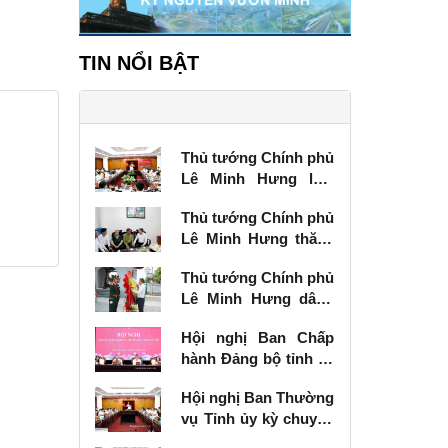
TIN NỔI BẬT
Thủ tướng Chính phủ
Lê Minh Hưng làm
việc với Ban Thường
Thủ tướng Chính phủ
vụ Tỉnh ủy Lạng Sơn
Lê Minh Hưng thăm,
tặng quà thương
Thủ tướng Chính phủ
binh tại Lạng Sơn
Lê Minh Hưng dâng
hương tưởng niệm
Hội nghị Ban Chấp
các Anh hùng liệt sĩ
hành Đảng bộ tỉnh kỳ
tại Lạng Sơn
chuyên đề
Hội nghị Ban Thường
vụ Tỉnh ủy kỳ chuyên
đề