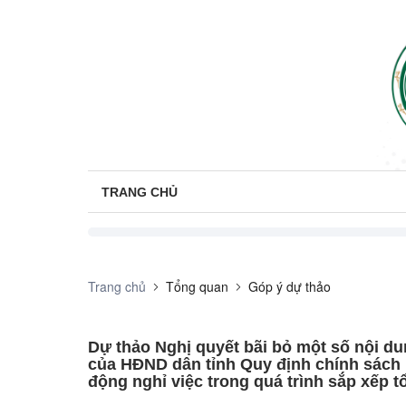
TRANG CHỦ
Trang chủ
Tổng quan
Góp ý dự thảo
Dự thảo Nghị quyết bãi bỏ một số nội d
của HĐND dân tỉnh Quy định chính sách 
động nghỉ việc trong quá trình sắp xếp t