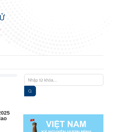
TỬ
N
EN
VIE
2025
lao