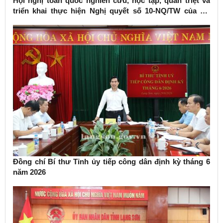
Hội nghị toàn quốc nghiên cứu, học tập, quán triệt và
triển khai thực hiện Nghị quyết số 10-NQ/TW của Bộ
Chính trị về phát triển kinh tế có vốn đầu tư nước ngoài
Đồng chí Bí thư Tỉnh ủy tiếp công dân định kỳ tháng 6
năm 2026