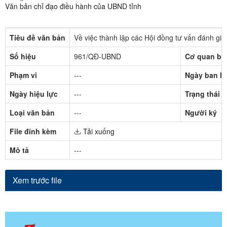
Văn bản chỉ đạo điều hành của UBND tỉnh
Tiêu đề văn bản
Về việc thành lập các Hội đồng tư vấn đánh gi
Số hiệu
961/QĐ-UBND
Cơ quan ba
Phạm vi
---
Ngày ban h
Ngày hiệu lực
---
Trạng thái
Loại văn bản
---
Người ký
File đính kèm
Tải xuống
Mô tả
---
Xem trước file