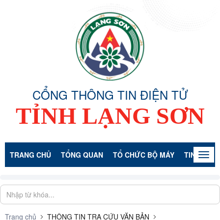
CỔNG THÔNG TIN ĐIỆN TỬ
TỈNH LẠNG SƠN
TRANG CHỦ
TỔNG QUAN
TỔ CHỨC BỘ MÁY
TIN TỨC -
Togg
navig
Trang chủ
THÔNG TIN TRA CỨU VĂN BẢN