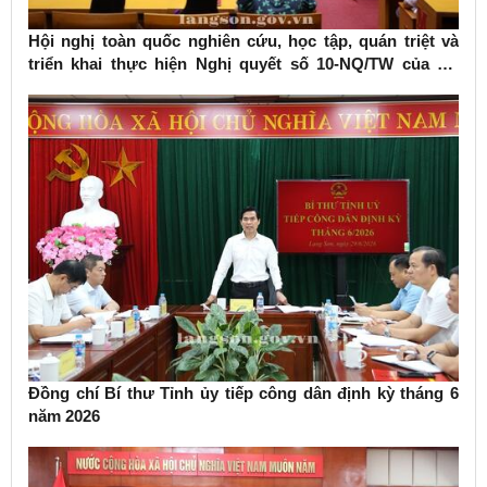
Hội nghị toàn quốc nghiên cứu, học tập, quán triệt và
triển khai thực hiện Nghị quyết số 10-NQ/TW của Bộ
Chính trị về phát triển kinh tế có vốn đầu tư nước ngoài
Đồng chí Bí thư Tỉnh ủy tiếp công dân định kỳ tháng 6
năm 2026