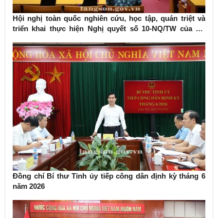
Hội nghị toàn quốc nghiên cứu, học tập, quán triệt và
triển khai thực hiện Nghị quyết số 10-NQ/TW của Bộ
Chính trị về phát triển kinh tế có vốn đầu tư nước ngoài
Đồng chí Bí thư Tỉnh ủy tiếp công dân định kỳ tháng 6
năm 2026