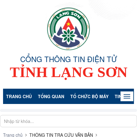
CỔNG THÔNG TIN ĐIỆN TỬ
TỈNH LẠNG SƠN
TRANG CHỦ
TỔNG QUAN
TỔ CHỨC BỘ MÁY
TIN TỨC -
Togg
navig
Trang chủ
THÔNG TIN TRA CỨU VĂN BẢN