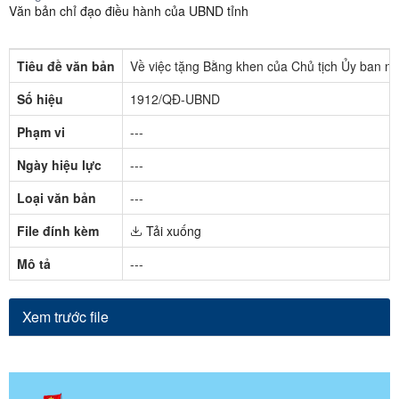
Văn bản chỉ đạo điều hành của UBND tỉnh
Tiêu đề văn bản
Về việc tặng Bằng khen của Chủ tịch Ủy ban n
Số hiệu
1912/QĐ-UBND
Phạm vi
---
Ngày hiệu lực
---
Loại văn bản
---
File đính kèm
Tải xuống
Mô tả
---
Xem trước file